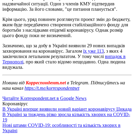
надзвичайної ситуації. Один з членів КМУ підтвердив
інформацію. За його словами, "це питання планується".
Крім цього, уряд повинен розглянути проект змін до бюджету,
яким буде передбачено створення стабілізаційного фонду для
боротьби з наслідками епідемії коронавірусу. Однак розмір
цього фонду поки не визначений.
Зазначимо, що за добу в Україні виявили 29 нових випадків
захворювання на коронавірус. Загалом
їх уже 113
, з яких 4
закінчилися летальним результатом. У тому числі
випадок в
Тернополі
, про який стало відомо нещодавно. Одна людина
видужала.
Новини від
Корреспондент.net
в Telegram. Підписуйтесь на
наш канал
https://t.me/korrespondentnet
Читайте Korrespondent.net в Google News
Коронавірус
В Україні вперше виявили новий варіант коронавірусу Цикада
В Україні за тиждень різко зросла кількість хворих на COVID-
19
Нові штами COVID-19: особливості та кількість хворих в
Україні