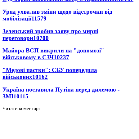
Уряд ухвалив зміни щодо відстрочки від
мобілізації
11579
Зеленський зробив заяву про мирні
переговори
10700
Майора ВСП викрили на "допомозі"
військовому в СЗЧ
10237
"Медові пастки": СБУ попередила
військових
10162
Україна поставила Путіна перед дилемою -
ЗМІ
10115
Читати коментарі