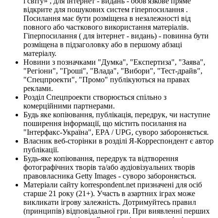
і світу» , для інтернет - видань - обов'язкове пряме
відкрите для пошукових систем гіперпосилання .
Посилання має бути розміщена в незалежності від
повного або часткового використання матеріалів.
Гіперпосилання ( для інтернет - видань) - повинна бути
розміщена в підзаголовку або в першому абзаці
матеріалу.
Новини з позначками "Думка", "Експертиза", "Заява",
"Регіони", "Гроші", "Влада", "Вибори", "Тест-драйв",
"Спецпроекти", "Промо" публікуються на правах
реклами.
Розділ Спецпроекти створюється спільно з
комерційними партнерами.
Будь яке копіювання, публікація, передрук, чи наступне
поширення інформації, що містить посилання на
"Інтерфакс-Україна", EPA / UPG, суворо забороняється.
Власник веб-сторінки в розділі Я-Корреспондент є автор
публікації.
Будь-яке копіювання, передрук та відтворення
фотографічних творів та/або аудіовізуальних творів
правовласника Getty Images - суворо забороняється.
Матеріали сайту korrespondent.net призначені для осіб
старше 21 року (21+). Участь в азартних іграх може
викликати ігрову залежність. Дотримуйтесь правил
(принципів) відповідальної гри. При виявленні перших