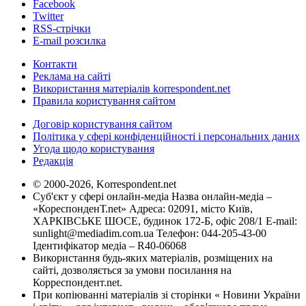
Facebook
Twitter
RSS-стрічки
E-mail розсилка
Контакти
Реклама на сайті
Використання матеріалів korrespondent.net
Правила користування сайтом
Договір користування сайтом
Політика у сфері конфіденційності і персональних даних
Угода щодо користування
Редакція
© 2000-2026, Korrespondent.net
Суб'єкт у сфері онлайн-медіа Назва онлайн-медіа –
«КореспонденТ.net» Адреса: 02091, місто Київ,
ХАРКІВСЬКЕ ШОСЕ, будинок 172-Б, офіс 208/1 E-mail:
sunlight@mediadim.com.ua
Телефон: 044-205-43-00
Ідентифікатор медіа – R40-06068
Використання будь-яких матеріалів, розміщених на
сайті, дозволяється за умови посилання на
Корреспондент.net.
При копіюванні матеріалів зі сторінки « Новини України