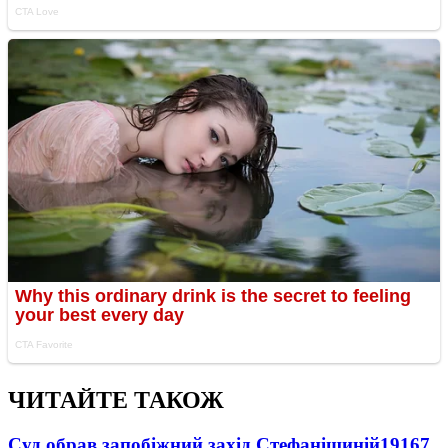
ЧИТАЙТЕ ТАКОЖ
Суд обрав запобіжний захід Стефанішиній
19167