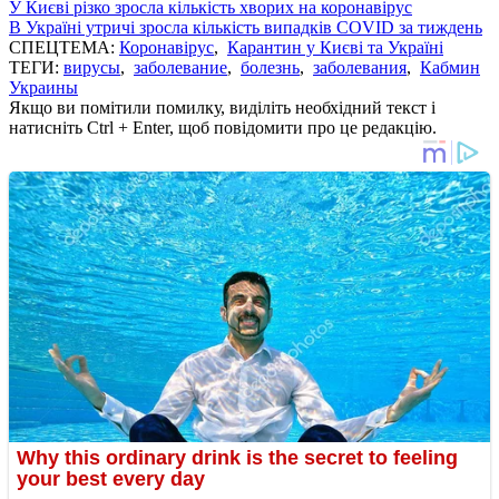
У Києві різко зросла кількість хворих на коронавірус
В Україні утричі зросла кількість випадків COVID за тиждень
СПЕЦТЕМА:
Коронавірус
,
Карантин у Києві та Україні
ТЕГИ:
вирусы
,
заболевание
,
болезнь
,
заболевания
,
Кабмин
Украины
Якщо ви помітили помилку, виділіть необхідний текст і
натисніть Ctrl + Enter, щоб повідомити про це редакцію.