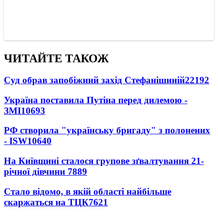
ЧИТАЙТЕ ТАКОЖ
Суд обрав запобіжний захід Стефанішиній
22192
Україна поставила Путіна перед дилемою -
ЗМІ
10693
РФ створила "українську бригаду" з полонених
- ISW
10640
На Київщині сталося групове зґвалтування 21-
річної дівчини
7889
Стало відомо, в якій області найбільше
скаржаться на ТЦК
7621