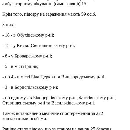
амбулаторному лікуванні (самоізоляції) 15.
Крім того, підозру на зараження мають 59 осіб.
З них:
- 18 - в Обухівському р-ні;
- 15 - у Києво-Святошинському р-ні;
- 6 - у Броварському р-ні;
- 5 - в місті Ірпінь;
- по 4 - в місті Біла Церква та Вишгородському р-ні.
- 3 - в Бориспільському р-ні;
- по одному - в Білоцерківському р-ні, Фастівському р-ні,
Ставищенському р-ні та Васильківському р-ні.
Також встановлено медичне спостереження за 222
контактними особами.
Раніше стало відомо, що за станом на ранок 25 березня