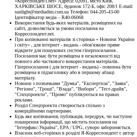
«КореспонденТ.net» Адреса: 02091, місто Київ,
ХАРКІВСЬКЕ ШОСЕ, будинок 172-Б, офіс 208/1 E-mail:
sunlight@mediadim.com.ua
Телефон: 044-205-43-00
Ідентифікатор медіа – R40-06068
Використання будь-яких матеріалів, розміщених на
сайті, дозволяється за умови посилання на
Корреспондент.net.
При копіюванні матеріалів зі сторінки « Новини України
і світу» , для інтернет - видань - обов'язкове пряме
відкрите для пошукових систем гіперпосилання .
Посилання має бути розміщена в незалежності від
повного або часткового використання матеріалів.
Гіперпосилання ( для інтернет - видань) - повинна бути
розміщена в підзаголовку або в першому абзаці
матеріалу.
Новини з позначками "Думка", "Експертиза", "Заява",
"Регіони", "Гроші", "Влада", "Вибори", "Тест-драйв",
"Спецпроекти", "Промо" публікуються на правах
реклами.
Розділ Спецпроекти створюється спільно з
комерційними партнерами.
Будь яке копіювання, публікація, передрук, чи наступне
поширення інформації, що містить посилання на
"Інтерфакс-Україна", EPA / UPG, суворо забороняється.
Власник веб-сторінки в розділі Я-Корреспондент є автор