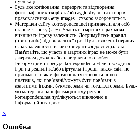
публікації.
Будь-яке копіювання, передрук та відтворення
фотографічних творів та/або аудіовізуальних творів
правовласника Getty Images - суворо забороняється.
Матеріали сайту korrespondent.net призначені для осіб
старше 21 року (21+). Участь в азартних іграх може
викликати ігрову залежність. Дотримуйтесь правил
(принципів) відповідальної гри. При виявленні перших
ознак залежності негайно зверніться до спеціаліста.
Пам'ятайте, що участь в азартних іграх не може бути
джерелом доходів або альтернативою роботі.
Інформаційний ресурс korrespondent.net не проводить
ігри на реальні та/або віртуальні гроші, також сайт не
приймає ні в якій формі оплату ставок та інших
платежів, які пов’язані/можуть бути пов’язані з
азартними іграми, букмекерами чи тоталізаторами. Будь-
які матеріали на інформаційному ресурсі
korrespondent.net публікуються виключно в
інформаційних цілях.
X
Ошибка