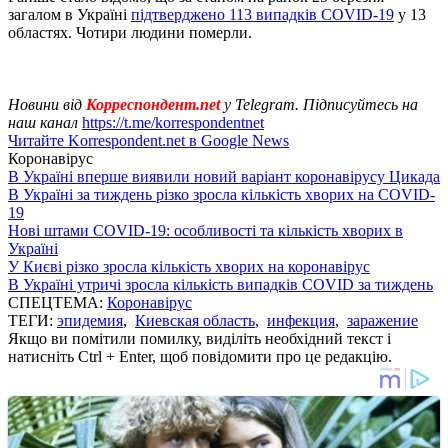
загалом в Україні
підтверджено 113 випадків COVID-19
у 13
областях. Чотири людини померли.
Новини від
Корреспондент.net
у Telegram. Підписуйтесь на
наш канал
https://t.me/korrespondentnet
Читайте Korrespondent.net в Google News
Коронавірус
В Україні вперше виявили новий варіант коронавірусу Цикада
В Україні за тиждень різко зросла кількість хворих на COVID-
19
Нові штами COVID-19: особливості та кількість хворих в
Україні
У Києві різко зросла кількість хворих на коронавірус
В Україні утричі зросла кількість випадків COVID за тиждень
СПЕЦТЕМА:
Коронавірус
ТЕГИ:
эпидемия
,
Киевская область
,
инфекция
,
заражение
Якщо ви помітили помилку, виділіть необхідний текст і
натисніть Ctrl + Enter, щоб повідомити про це редакцію.