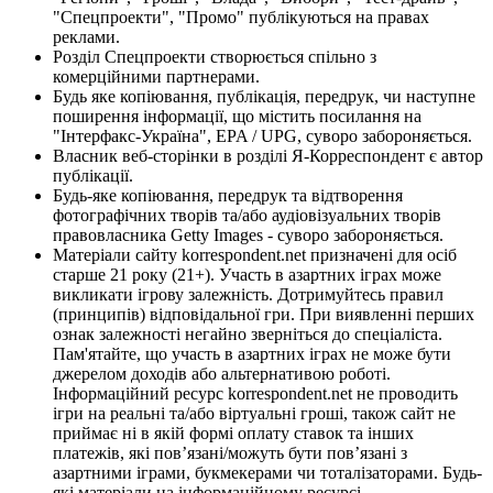
"Спецпроекти", "Промо" публікуються на правах
реклами.
Розділ Спецпроекти створюється спільно з
комерційними партнерами.
Будь яке копіювання, публікація, передрук, чи наступне
поширення інформації, що містить посилання на
"Інтерфакс-Україна", EPA / UPG, суворо забороняється.
Власник веб-сторінки в розділі Я-Корреспондент є автор
публікації.
Будь-яке копіювання, передрук та відтворення
фотографічних творів та/або аудіовізуальних творів
правовласника Getty Images - суворо забороняється.
Матеріали сайту korrespondent.net призначені для осіб
старше 21 року (21+). Участь в азартних іграх може
викликати ігрову залежність. Дотримуйтесь правил
(принципів) відповідальної гри. При виявленні перших
ознак залежності негайно зверніться до спеціаліста.
Пам'ятайте, що участь в азартних іграх не може бути
джерелом доходів або альтернативою роботі.
Інформаційний ресурс korrespondent.net не проводить
ігри на реальні та/або віртуальні гроші, також сайт не
приймає ні в якій формі оплату ставок та інших
платежів, які пов’язані/можуть бути пов’язані з
азартними іграми, букмекерами чи тоталізаторами. Будь-
які матеріали на інформаційному ресурсі