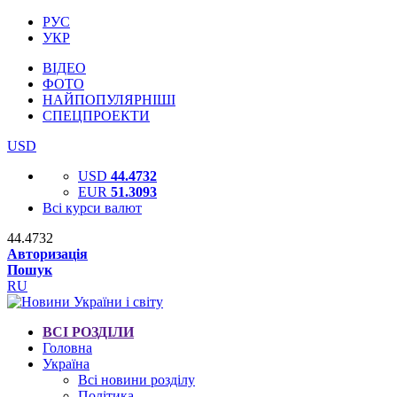
РУС
УКР
ВІДЕО
ФОТО
НАЙПОПУЛЯРНІШІ
СПЕЦПРОЕКТИ
USD
USD
44.4732
EUR
51.3093
Всі курси валют
44.4732
Авторизація
Пошук
RU
ВСІ РОЗДІЛИ
Головна
Україна
Всі новини розділу
Політика