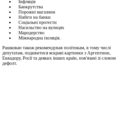
Інфляція
Банкрутства
Порожні магазини
Набіги на банки
Соціальні протести
Насильство на вулицях
Мародерство
Міжнародна ізоляція.
Рашкован також рекомендував політикам, в тому числі
депутатам, подивитися яскраві картинки з Аргентини,
Еквадору, Росії та деяких інших країн, пов'язані зі словом
дефолт.