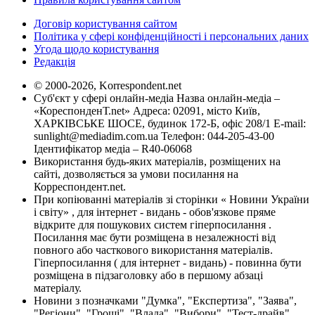
Договір користування сайтом
Політика у сфері конфіденційності і персональних даних
Угода щодо користування
Редакція
© 2000-2026, Korrespondent.net
Суб'єкт у сфері онлайн-медіа Назва онлайн-медіа –
«КореспонденТ.net» Адреса: 02091, місто Київ,
ХАРКІВСЬКЕ ШОСЕ, будинок 172-Б, офіс 208/1 E-mail:
sunlight@mediadim.com.ua
Телефон: 044-205-43-00
Ідентифікатор медіа – R40-06068
Використання будь-яких матеріалів, розміщених на
сайті, дозволяється за умови посилання на
Корреспондент.net.
При копіюванні матеріалів зі сторінки « Новини України
і світу» , для інтернет - видань - обов'язкове пряме
відкрите для пошукових систем гіперпосилання .
Посилання має бути розміщена в незалежності від
повного або часткового використання матеріалів.
Гіперпосилання ( для інтернет - видань) - повинна бути
розміщена в підзаголовку або в першому абзаці
матеріалу.
Новини з позначками "Думка", "Експертиза", "Заява",
"Регіони", "Гроші", "Влада", "Вибори", "Тест-драйв",