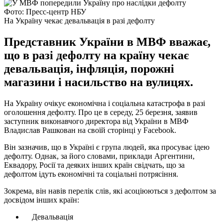
Фото: Пресс-центр НБУ
На Україну чекає девальвація в разі дефолту
Представник України в МВФ вважає,
що в разі дефолту на країну чекає
девальвація, інфляція, порожні
магазини і насильство на вулицях.
На Україну очікує економічна і соціальна катастрофа в разі
оголошення дефолту. Про це в середу, 25 березня, заявив
заступник виконавчого директора від України в МВФ
Владислав Рашкован на своїй сторінці у Facebook.
Він зазначив, що в Україні є група людей, яка просуває ідею
дефолту. Однак, за його словами, приклади Аргентини,
Еквадору, Росії та деяких інших країн свідчать, що за
дефолтом ідуть економічні та соціальні потрясіння.
Зокрема, він навів перелік слів, які асоціюються з дефолтом за
досвідом інших країн:
Девальвація