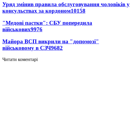
Уряд змінив правила обслуговування чоловіків у
консульствах за кордоном
10158
"Медові пастки": СБУ попередила
військових
9976
Майора ВСП викрили на "допомозі"
військовому в СЗЧ
9682
Читати коментарі