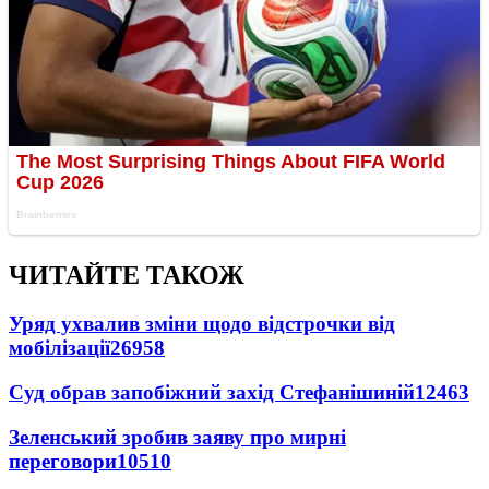
ЧИТАЙТЕ ТАКОЖ
Уряд ухвалив зміни щодо відстрочки від
мобілізації
26958
Суд обрав запобіжний захід Стефанішиній
12463
Зеленський зробив заяву про мирні
переговори
10510