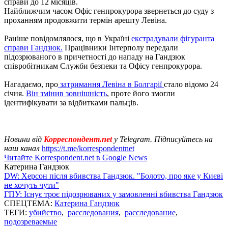
справи до 12 місяців.
Найближчим часом Офіс генпрокурора звернеться до суду з
проханням продовжити термін арешту Левіна.
Раніше повідомлялося, що в Україні
екстрадували фігуранта
справи Гандзюк.
Працівники Інтерполу передали
підозрюваного в причетності до нападу на Гандзюк
співробітникам Служби безпеки та Офісу генпрокурора.
Нагадаємо, про
затримання Левіна в Болгарії
стало відомо 24
січня.
Він змінив зовнішність
, проте його змогли
ідентифікувати за відбитками пальців.
Новини від
Корреспондент.net
у Telegram. Підписуйтесь на
наш канал
https://t.me/korrespondentnet
Читайте Korrespondent.net в Google News
Катерина Гандзюк
DW: Херсон після вбивства Гандзюк. "Болото, про яке у Києві
не хочуть чути"
ГПУ: Існує троє підозрюваних у замовленні вбивства Гандзюк
СПЕЦТЕМА:
Катерина Гандзюк
ТЕГИ:
убийство
,
расследования
,
расследование
,
подозреваемые