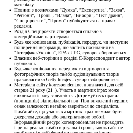
матеріалу.
Новини з позначками "Думка", "Експертиза", "Заява",
"Регіони", "Гроші", "Влада", "Вибори", "Тест-драйв",
"Спецпроекти", "Промо" публікуються на правах
реклами.
Розділ Спецпроекти створюється спільно з
комерційними партнерами.
Будь яке копіювання, публікація, передрук, чи наступне
поширення інформації, що містить посилання на
"Інтерфакс-Україна", EPA / UPG, суворо забороняється.
Власник веб-сторінки в розділі Я-Корреспондент є автор
публікації.
Будь-яке копіювання, передрук та відтворення
фотографічних творів та/або аудіовізуальних творів
правовласника Getty Images - суворо забороняється.
Матеріали сайту korrespondent.net призначені для осіб
старше 21 року (21+). Участь в азартних іграх може
викликати ігрову залежність. Дотримуйтесь правил
(принципів) відповідальної гри. При виявленні перших
ознак залежності негайно зверніться до спеціаліста.
Пам'ятайте, що участь в азартних іграх не може бути
джерелом доходів або альтернативою роботі.
Інформаційний ресурс korrespondent.net не проводить
ігри на реальні та/або віртуальні гроші, також сайт не
приймає ні в якій формі оплату ставок та інших