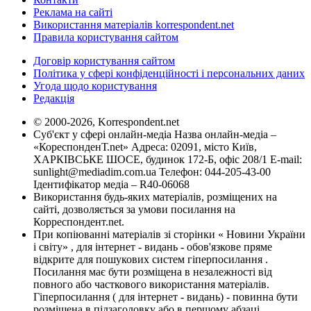
Реклама на сайті
Використання матеріалів korrespondent.net
Правила користування сайтом
Договір користування сайтом
Політика у сфері конфіденційності і персональних даних
Угода щодо користування
Редакція
© 2000-2026, Korrespondent.net
Суб'єкт у сфері онлайн-медіа Назва онлайн-медіа –
«КореспонденТ.net» Адреса: 02091, місто Київ,
ХАРКІВСЬКЕ ШОСЕ, будинок 172-Б, офіс 208/1 E-mail:
sunlight@mediadim.com.ua
Телефон: 044-205-43-00
Ідентифікатор медіа – R40-06068
Використання будь-яких матеріалів, розміщених на
сайті, дозволяється за умови посилання на
Корреспондент.net.
При копіюванні матеріалів зі сторінки « Новини України
і світу» , для інтернет - видань - обов'язкове пряме
відкрите для пошукових систем гіперпосилання .
Посилання має бути розміщена в незалежності від
повного або часткового використання матеріалів.
Гіперпосилання ( для інтернет - видань) - повинна бути
розміщена в підзаголовку або в першому абзаці