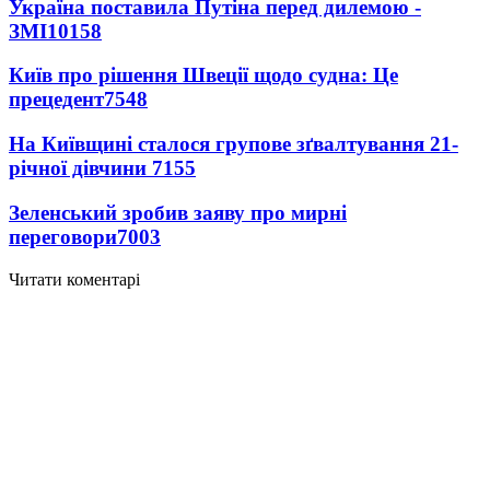
Україна поставила Путіна перед дилемою -
ЗМІ
10158
Київ про рішення Швеції щодо судна: Це
прецедент
7548
На Київщині сталося групове зґвалтування 21-
річної дівчини
7155
Зеленський зробив заяву про мирні
переговори
7003
Читати коментарі