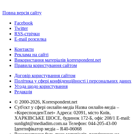
Повна версія сайту
Facebook
Twitter
RSS-стрічки
E-mail розсилка
Контакти
Реклама на сайті
Використання матеріалів korrespondent.net
Правила користування сайтом
Договір користування сайтом
Політика у сфері конфіденційності і персональних даних
Угода щодо користування
Редакція
© 2000-2026, Korrespondent.net
Суб'єкт у сфері онлайн-медіа Назва онлайн-медіа –
«КореспонденТ.net» Адреса: 02091, місто Київ,
ХАРКІВСЬКЕ ШОСЕ, будинок 172-Б, офіс 208/1 E-mail:
sunlight@mediadim.com.ua
Телефон: 044-205-43-00
Ідентифікатор медіа – R40-06068