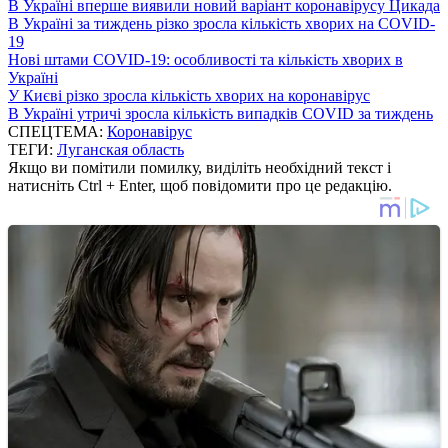
В Україні вперше виявили новий варіант коронавірусу Цикада
В Україні за тиждень різко зросла кількість хворих на COVID-
19
Нові штами COVID-19: особливості та кількість хворих в
Україні
У Києві різко зросла кількість хворих на коронавірус
В Україні утричі зросла кількість випадків COVID за тиждень
СПЕЦТЕМА:
Коронавірус
ТЕГИ:
Луганская область
Якщо ви помітили помилку, виділіть необхідний текст і
натисніть Ctrl + Enter, щоб повідомити про це редакцію.