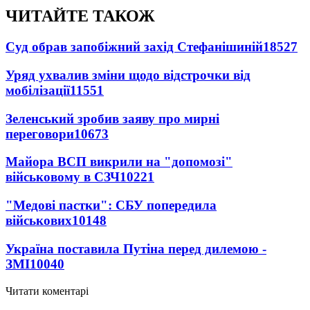
ЧИТАЙТЕ ТАКОЖ
Суд обрав запобіжний захід Стефанішиній
18527
Уряд ухвалив зміни щодо відстрочки від
мобілізації
11551
Зеленський зробив заяву про мирні
переговори
10673
Майора ВСП викрили на "допомозі"
військовому в СЗЧ
10221
"Медові пастки": СБУ попередила
військових
10148
Україна поставила Путіна перед дилемою -
ЗМІ
10040
Читати коментарі