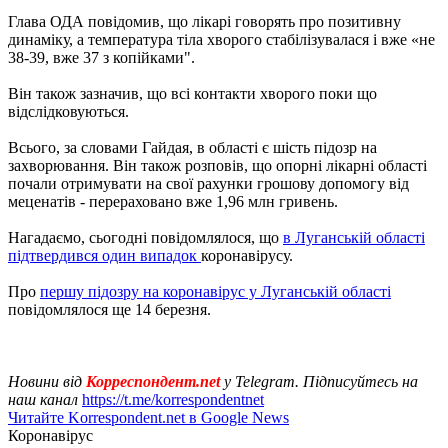
Глава ОДА повідомив, що лікарі говорять про позитивну
динаміку, а температура тіла хворого стабілізувалася і вже «не
38-39, вже 37 з копійками".
Він також зазначив, що всі контакти хворого поки що
відслідковуються.
Всього, за словами Гайдая, в області є шість підозр на
захворювання. Він також розповів, що опорні лікарні області
почали отримувати на свої рахунки грошову допомогу від
меценатів - перераховано вже 1,96 млн гривень.
Нагадаємо, сьогодні повідомлялося, що
в Луганській області
підтвердився один випадок
коронавірусу.
Про
першу підозру на коронавірус у Луганській області
повідомлялося ще 14 березня.
Новини від
Корреспондент.net
у Telegram. Підписуйтесь на
наш канал
https://t.me/korrespondentnet
Читайте Korrespondent.net в Google News
Коронавірус