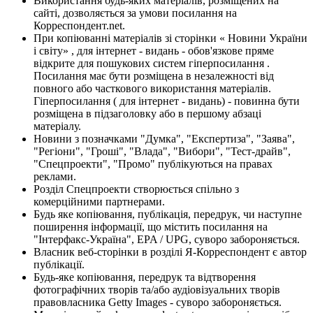
Використання будь-яких матеріалів, розміщених на
сайті, дозволяється за умови посилання на
Корреспондент.net.
При копіюванні матеріалів зі сторінки « Новини України
і світу» , для інтернет - видань - обов'язкове пряме
відкрите для пошукових систем гіперпосилання .
Посилання має бути розміщена в незалежності від
повного або часткового використання матеріалів.
Гіперпосилання ( для інтернет - видань) - повинна бути
розміщена в підзаголовку або в першому абзаці
матеріалу.
Новини з позначками "Думка", "Експертиза", "Заява",
"Регіони", "Гроші", "Влада", "Вибори", "Тест-драйв",
"Спецпроекти", "Промо" публікуються на правах
реклами.
Розділ Спецпроекти створюється спільно з
комерційними партнерами.
Будь яке копіювання, публікація, передрук, чи наступне
поширення інформації, що містить посилання на
"Інтерфакс-Україна", EPA / UPG, суворо забороняється.
Власник веб-сторінки в розділі Я-Корреспондент є автор
публікації.
Будь-яке копіювання, передрук та відтворення
фотографічних творів та/або аудіовізуальних творів
правовласника Getty Images - суворо забороняється.