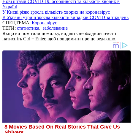
Нові штами COVID-19: особливості та кількість хворих в
Україні
У Києві різко зросла кількість хворих на коронавірус
В Україні утричі зросла кількість випадків COVID за тиждень
СПЕЦТЕМА:
Коронавірус
ТЕГИ:
статистика
,
заболевание
Якщо ви помітили помилку, виділіть необхідний текст і
натисніть Ctrl + Enter, щоб повідомити про це редакцію.