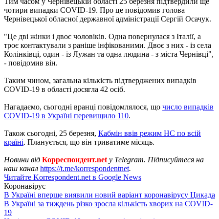
Тим часом у Чернівецькій області 25 березня підтвердили ще
чотири випадки COVID-19. Про це повідомив голова
Чернівецької обласної державної адміністрації Сергій Осачук.
"Це дві жінки і двоє чоловіків. Одна повернулася з Італії, а
троє контактували з раніше інфікованими. Двоє з них - із села
Колінківці, один - із Лужан та одна людина - з міста Чернівці",
- повідомив він.
Таким чином, загальна кількість підтверджених випадків
COVID-19 в області досягла 42 осіб.
Нагадаємо, сьогодні вранці повідомлялося, що
число випадків
COVID-19 в Україні перевищило 110
.
Також сьогодні, 25 березня,
Кабмін ввів режим НС по всій
країні
. Планується, що він триватиме місяць.
Новини від
Корреспондент.net
у Telegram. Підписуйтеся на
наш канал
https://t.me/korrespondentnet
.
Читайте Korrespondent.net в Google News
Коронавірус
В Україні вперше виявили новий варіант коронавірусу Цикада
В Україні за тиждень різко зросла кількість хворих на COVID-
19