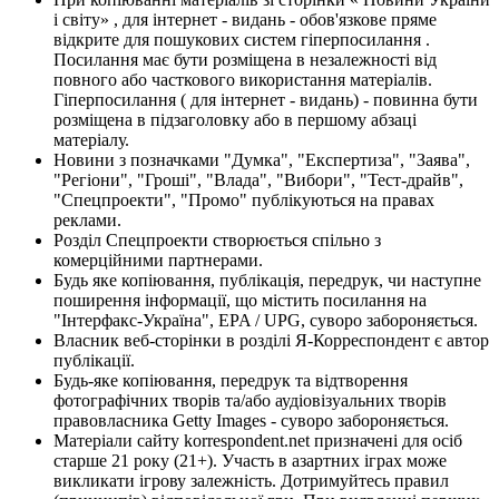
і світу» , для інтернет - видань - обов'язкове пряме
відкрите для пошукових систем гіперпосилання .
Посилання має бути розміщена в незалежності від
повного або часткового використання матеріалів.
Гіперпосилання ( для інтернет - видань) - повинна бути
розміщена в підзаголовку або в першому абзаці
матеріалу.
Новини з позначками "Думка", "Експертиза", "Заява",
"Регіони", "Гроші", "Влада", "Вибори", "Тест-драйв",
"Спецпроекти", "Промо" публікуються на правах
реклами.
Розділ Спецпроекти створюється спільно з
комерційними партнерами.
Будь яке копіювання, публікація, передрук, чи наступне
поширення інформації, що містить посилання на
"Інтерфакс-Україна", EPA / UPG, суворо забороняється.
Власник веб-сторінки в розділі Я-Корреспондент є автор
публікації.
Будь-яке копіювання, передрук та відтворення
фотографічних творів та/або аудіовізуальних творів
правовласника Getty Images - суворо забороняється.
Матеріали сайту korrespondent.net призначені для осіб
старше 21 року (21+). Участь в азартних іграх може
викликати ігрову залежність. Дотримуйтесь правил