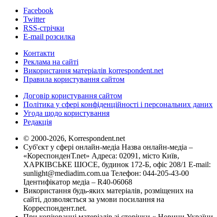
Facebook
Twitter
RSS-стрічки
E-mail розсилка
Контакти
Реклама на сайті
Використання матеріалів korrespondent.net
Правила користування сайтом
Договір користування сайтом
Політика у сфері конфіденційності і персональних даних
Угода щодо користування
Редакція
© 2000-2026, Korrespondent.net
Суб'єкт у сфері онлайн-медіа Назва онлайн-медіа –
«КореспонденТ.net» Адреса: 02091, місто Київ,
ХАРКІВСЬКЕ ШОСЕ, будинок 172-Б, офіс 208/1 E-mail:
sunlight@mediadim.com.ua
Телефон: 044-205-43-00
Ідентифікатор медіа – R40-06068
Використання будь-яких матеріалів, розміщених на
сайті, дозволяється за умови посилання на
Корреспондент.net.
При копіюванні матеріалів зі сторінки « Новини України