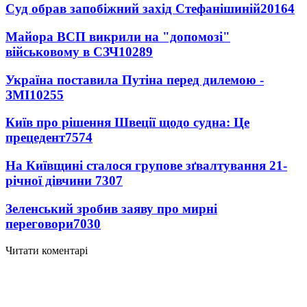
Суд обрав запобіжний захід Стефанішиній
20164
Майора ВСП викрили на "допомозі"
військовому в СЗЧ
10289
Україна поставила Путіна перед дилемою -
ЗМІ
10255
Київ про рішення Швеції щодо судна: Це
прецедент
7574
На Київщині сталося групове зґвалтування 21-
річної дівчини
7307
Зеленський зробив заяву про мирні
переговори
7030
Читати коментарі