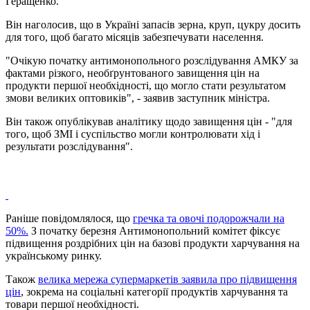
Геращенко.
Він наголосив, що в Україні запасів зерна, круп, цукру досить
для того, щоб багато місяців забезпечувати населення.
"Очікую початку антимонопольного розслідування АМКУ за
фактами різкого, необґрунтованого завищення цін на
продукти першої необхідності, що могло стати результатом
змови великих оптовиків", - заявив заступник міністра.
Він також опублікував аналітику щодо завищення цін - "для
того, щоб ЗМІ і суспільство могли контролювати хід і
результати розслідування".
Раніше повідомлялося, що
гречка та овочі подорожчали на
50%.
З початку березня Антимонопольний комітет фіксує
підвищення роздрібних цін на базові продукти харчування на
українському ринку.
Також
велика мережа супермаркетів заявила про підвищення
цін
, зокрема на соціальні категорії продуктів харчування та
товари першої необхідності.