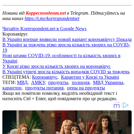
Новини від
Корреспондент.net
в Telegram. Підписуйтесь на
наш канал
https://t.me/korrespondentnet
Читайте Korrespondent.net в Google News
Коронавірус
В Україні вперше виявили новий варіант коронавірусу Цикада
В Україні за тиждень різко зросла кількість хворих на COVID-
19
Нові штами COVID-19: особливості та кількість хворих в
Україні
У Києві різко зросла кількість хворих на коронавірус
В Україні утричі зросла кількість випадків COVID за тиждень
СПЕЦТЕМА:
Коронавірус
,
Карантин у Києві та Україні
ТЕГИ:
МВД
,
АМКУ
,
продукты
,
полиция
,
МВД Украины
,
карантин
,
продукты питания
,
цены на продукты
Якщо ви помітили помилку, виділіть необхідний текст і
натисніть Ctrl + Enter, щоб повідомити про це редакцію.