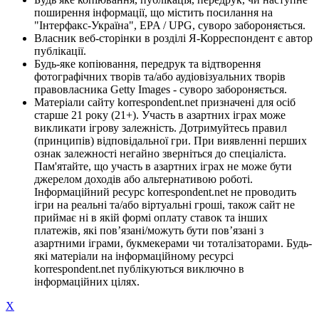
поширення інформації, що містить посилання на
"Інтерфакс-Україна", EPA / UPG, суворо забороняється.
Власник веб-сторінки в розділі Я-Корреспондент є автор
публікації.
Будь-яке копіювання, передрук та відтворення
фотографічних творів та/або аудіовізуальних творів
правовласника Getty Images - суворо забороняється.
Матеріали сайту korrespondent.net призначені для осіб
старше 21 року (21+). Участь в азартних іграх може
викликати ігрову залежність. Дотримуйтесь правил
(принципів) відповідальної гри. При виявленні перших
ознак залежності негайно зверніться до спеціаліста.
Пам'ятайте, що участь в азартних іграх не може бути
джерелом доходів або альтернативою роботі.
Інформаційний ресурс korrespondent.net не проводить
ігри на реальні та/або віртуальні гроші, також сайт не
приймає ні в якій формі оплату ставок та інших
платежів, які пов’язані/можуть бути пов’язані з
азартними іграми, букмекерами чи тоталізаторами. Будь-
які матеріали на інформаційному ресурсі
korrespondent.net публікуються виключно в
інформаційних цілях.
X