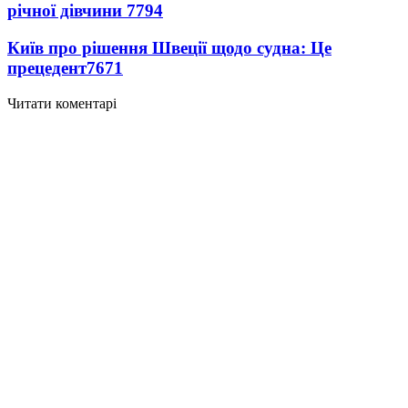
річної дівчини
7794
Київ про рішення Швеції щодо судна: Це
прецедент
7671
Читати коментарі