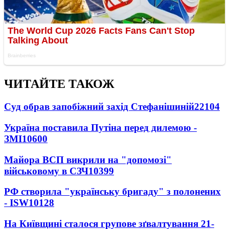
ЧИТАЙТЕ ТАКОЖ
Суд обрав запобіжний захід Стефанішиній
22104
Україна поставила Путіна перед дилемою -
ЗМІ
10600
Майора ВСП викрили на "допомозі"
військовому в СЗЧ
10399
РФ створила "українську бригаду" з полонених
- ISW
10128
На Київщині сталося групове зґвалтування 21-