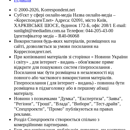
© 2000-2026, Korrespondent.net
Суб'єкт у сфері онлайн-медіа Назва онлайн-медіа –
«КореспонденТ.net» Адреса: 02091, місто Київ,
ХАРКІВСЬКЕ ШОСЕ, будинок 172-Б, офіс 208/1 E-mail:
sunlight@mediadim.com.ua
Телефон: 044-205-43-00
Ідентифікатор медіа – R40-06068
Використання будь-яких матеріалів, розміщених на
сайті, дозволяється за умови посилання на
Корреспондент.net.
При копіюванні матеріалів зі сторінки « Новини України
і світу» , для інтернет - видань - обов'язкове пряме
відкрите для пошукових систем гіперпосилання .
Посилання має бути розміщена в незалежності від
повного або часткового використання матеріалів.
Гіперпосилання ( для інтернет - видань) - повинна бути
розміщена в підзаголовку або в першому абзаці
матеріалу.
Новини з позначками "Думка", "Експертиза", "Заява",
"Регіони", "Гроші", "Влада", "Вибори", "Тест-драйв",
"Спецпроекти", "Промо" публікуються на правах
реклами.
Розділ Спецпроекти створюється спільно з
комерційними партнерами.
Будь яке копіювання, публікація, передрук, чи наступне