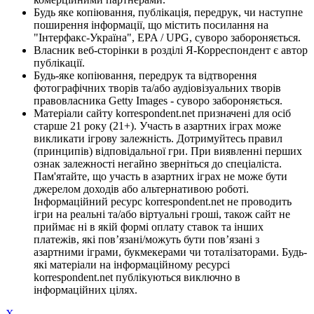
Будь яке копіювання, публікація, передрук, чи наступне
поширення інформації, що містить посилання на
"Інтерфакс-Україна", EPA / UPG, суворо забороняється.
Власник веб-сторінки в розділі Я-Корреспондент є автор
публікації.
Будь-яке копіювання, передрук та відтворення
фотографічних творів та/або аудіовізуальних творів
правовласника Getty Images - суворо забороняється.
Матеріали сайту korrespondent.net призначені для осіб
старше 21 року (21+). Участь в азартних іграх може
викликати ігрову залежність. Дотримуйтесь правил
(принципів) відповідальної гри. При виявленні перших
ознак залежності негайно зверніться до спеціаліста.
Пам'ятайте, що участь в азартних іграх не може бути
джерелом доходів або альтернативою роботі.
Інформаційний ресурс korrespondent.net не проводить
ігри на реальні та/або віртуальні гроші, також сайт не
приймає ні в якій формі оплату ставок та інших
платежів, які пов’язані/можуть бути пов’язані з
азартними іграми, букмекерами чи тоталізаторами. Будь-
які матеріали на інформаційному ресурсі
korrespondent.net публікуються виключно в
інформаційних цілях.
X