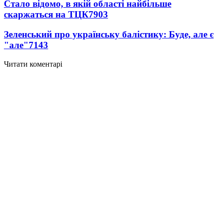
Стало відомо, в якій області найбільше
скаржаться на ТЦК
7903
Зеленський про українську балістику: Буде, але є
"але"
7143
Читати коментарі