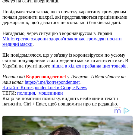
фрауд
на сайті кіберполіції.
Повідомляється також, що з початку карантину громадянам
почали дзвонити шахраї, які представляються працівниками
держорганів, щоб дізнатися персональні і банківські дані.
Нагадаємо, через ситуацію з коронавірусом в Україні
Міністерство охорони здоров'я закликає громадян носити
медичні маски
.
Ще повідомлялося, що у зв'язку із коронавірусом по усьому
світові популярними стали медичні маски та антисептики. В
Україні на ґрунті цього
пішла в хід контрабанда цих товарів
.
Новини від
Корреспондент.net
у Telegram. Підписуйтеся на
наш канал
https://t.me/korrespondentnet
.
Читайте Korrespondent.net в Google News
ТЕГИ:
полиция
,
мошенники
Якщо ви помітили помилку, виділіть необхідний текст і
натисніть Ctrl + Enter, щоб повідомити про це редакцію.