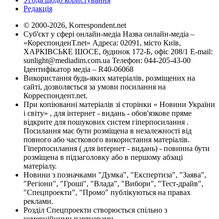
Редакція
© 2000-2026, Korrespondent.net
Суб'єкт у сфері онлайн-медіа Назва онлайн-медіа –
«КореспонденТ.net» Адреса: 02091, місто Київ,
ХАРКІВСЬКЕ ШОСЕ, будинок 172-Б, офіс 208/1 E-mail:
sunlight@mediadim.com.ua
Телефон: 044-205-43-00
Ідентифікатор медіа – R40-06068
Використання будь-яких матеріалів, розміщених на
сайті, дозволяється за умови посилання на
Корреспондент.net.
При копіюванні матеріалів зі сторінки « Новини України
і світу» , для інтернет - видань - обов'язкове пряме
відкрите для пошукових систем гіперпосилання .
Посилання має бути розміщена в незалежності від
повного або часткового використання матеріалів.
Гіперпосилання ( для інтернет - видань) - повинна бути
розміщена в підзаголовку або в першому абзаці
матеріалу.
Новини з позначками "Думка", "Експертиза", "Заява",
"Регіони", "Гроші", "Влада", "Вибори", "Тест-драйв",
"Спецпроекти", "Промо" публікуються на правах
реклами.
Розділ Спецпроекти створюється спільно з
комерційними партнерами.