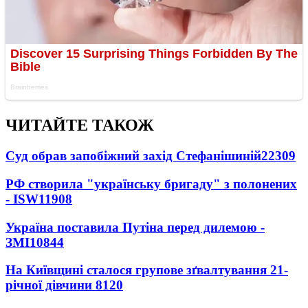
ЧИТАЙТЕ ТАКОЖ
Суд обрав запобіжний захід Стефанішиній
22309
РФ створила "українську бригаду" з полонених
- ISW
11908
Україна поставила Путіна перед дилемою -
ЗМІ
10844
На Київщині сталося групове зґвалтування 21-
річної дівчини
8120