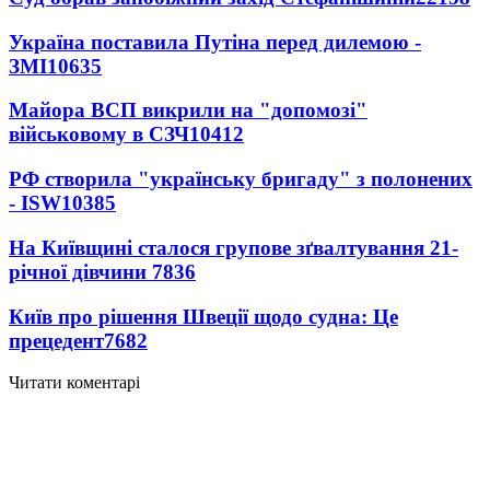
Україна поставила Путіна перед дилемою -
ЗМІ
10635
Майора ВСП викрили на "допомозі"
військовому в СЗЧ
10412
РФ створила "українську бригаду" з полонених
- ISW
10385
На Київщині сталося групове зґвалтування 21-
річної дівчини
7836
Київ про рішення Швеції щодо судна: Це
прецедент
7682
Читати коментарі