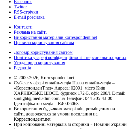
Facebook
Twitter
RSS-стрічки
E-mail розсилка
Контакти
Реклама на сайті
Використання матеріалів korrespondent.net
Правила користування сайтом
Договір користування сайтом
Політика у сфері конфіденційності і персональних даних
Угода щодо користування
Редакція
© 2000-2026, Korrespondent.net
Суб'єкт у сфері онлайн-медіа Назва онлайн-медіа –
«КореспонденТ.net» Адреса: 02091, місто Київ,
ХАРКІВСЬКЕ ШОСЕ, будинок 172-Б, офіс 208/1 E-mail:
sunlight@mediadim.com.ua
Телефон: 044-205-43-00
Ідентифікатор медіа – R40-06068
Використання будь-яких матеріалів, розміщених на
сайті, дозволяється за умови посилання на
Корреспондент.net.
При копіюванні матеріалів зі сторінки « Новини України