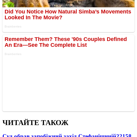
ЧИТАЙТЕ ТАКОЖ
Суд обрав запобіжний захід Стефанішиній
22158