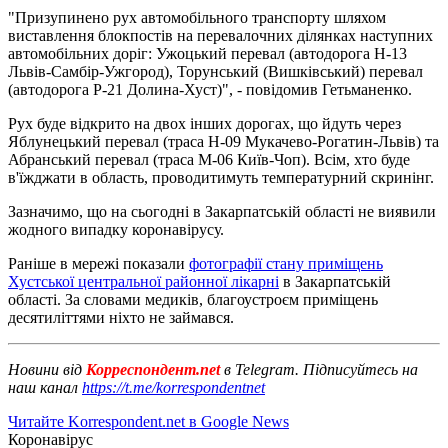
"Призупинено рух автомобільного транспорту шляхом
виставлення блокпостів на перевалочних ділянках наступних
автомобільних доріг: Ужоцький перевал (автодорога Н-13
Львів-Самбір-Ужгород), Торунський (Вишківський) перевал
(автодорога Р-21 Долина-Хуст)", - повідомив Гетьманенко.
Рух буде відкрито на двох інших дорогах, що йдуть через
Яблунецький перевал (траса Н-09 Мукачево-Рогатин-Львів) та
Абранський перевал (траса М-06 Київ-Чоп). Всім, хто буде
в'їжджати в область, проводитимуть температурний скринінг.
Зазначимо, що на сьогодні в Закарпатській області не виявили
жодного випадку коронавірусу.
Раніше в мережі показали
фотографії стану приміщень
Хустської центральної районної лікарні
в Закарпатській
області. За словами медиків, благоустроєм приміщень
десятиліттями ніхто не займався.
Новини від
Корреспондент.net
в Telegram. Підписуйтесь на
наш канал
https://t.me/korrespondentnet
Читайте Korrespondent.net в Google News
Коронавірус