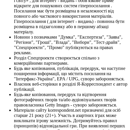
і світу» , для інтернет - видань - обов'язкове пряме
відкрите для пошукових систем гіперпосилання .
Посилання має бути розміщена в незалежності від
повного або часткового використання матеріалів.
Гіперпосилання ( для інтернет - видань) - повинна бути
розміщена в підзаголовку або в першому абзаці
матеріалу.
Новини з позначками "Думка", "Експертиза", "Заява",
"Регіони", "Гроші", "Влада", "Вибори", "Тест-драйв",
"Спецпроекти", "Промо" публікуються на правах
реклами.
Розділ Спецпроекти створюється спільно з
комерційними партнерами.
Будь яке копіювання, публікація, передрук, чи наступне
поширення інформації, що містить посилання на
"Інтерфакс-Україна", EPA / UPG, суворо забороняється.
Власник веб-сторінки в розділі Я-Корреспондент є автор
публікації.
Будь-яке копіювання, передрук та відтворення
фотографічних творів та/або аудіовізуальних творів
правовласника Getty Images - суворо забороняється.
Матеріали сайту korrespondent.net призначені для осіб
старше 21 року (21+). Участь в азартних іграх може
викликати ігрову залежність. Дотримуйтесь правил
(принципів) відповідальної гри. При виявленні перших