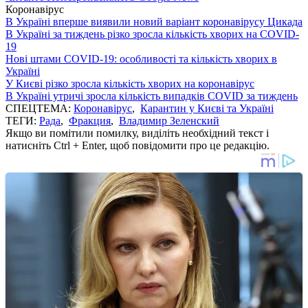
Коронавірус
В Україні вперше виявили новий варіант коронавірусу Цикада
В Україні за тиждень різко зросла кількість хворих на COVID-
19
Нові штами COVID-19: особливості та кількість хворих в
Україні
У Києві різко зросла кількість хворих на коронавірус
В Україні утричі зросла кількість випадків COVID за тиждень
СПЕЦТЕМА:
Коронавірус
,
Карантин у Києві та Україні
ТЕГИ:
Рада
,
Фракция
,
Владимир Зеленский
Якщо ви помітили помилку, виділіть необхідний текст і
натисніть Ctrl + Enter, щоб повідомити про це редакцію.