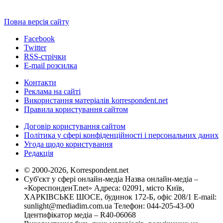
Повна версія сайту
Facebook
Twitter
RSS-стрічки
E-mail розсилка
Контакти
Реклама на сайті
Використання матеріалів korrespondent.net
Правила користування сайтом
Договір користування сайтом
Політика у сфері конфіденційності і персональних даних
Угода щодо користування
Редакція
© 2000-2026, Korrespondent.net
Суб'єкт у сфері онлайн-медіа Назва онлайн-медіа –
«КореспонденТ.net» Адреса: 02091, місто Київ,
ХАРКІВСЬКЕ ШОСЕ, будинок 172-Б, офіс 208/1 E-mail:
sunlight@mediadim.com.ua
Телефон: 044-205-43-00
Ідентифікатор медіа – R40-06068