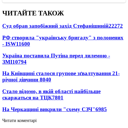
ЧИТАЙТЕ ТАКОЖ
Суд обрав запобіжний захід Стефанішиній
22272
РФ створила "українську бригаду" з полонених
- ISW
11600
Україна поставила Путіна перед дилемою -
ЗМІ
10794
На Київщині сталося групове зґвалтування 21-
річної дівчини
8040
Стало відомо, в якій області найбільше
скаржаться на ТЦК
7801
На Черкащині викрили "схему СЗЧ"
6985
Читати коментарі