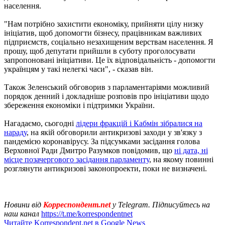
населення.
"Нам потрібно захистити економіку, прийняти цілу низку
ініціатив, щоб допомогти бізнесу, працівникам важливих
підприємств, соціально незахищеним верствам населення. Я
прошу, щоб депутати прийшли в суботу проголосувати
запропоновані ініціативи. Це їх відповідальність - допомогти
українцям у такі нелегкі часи", - сказав він.
Також Зеленський обговорив з парламентаріями можливий
порядок денний і докладніше розповів про ініціативи щодо
збереження економіки і підтримки України.
Нагадаємо, сьогодні
лідери фракцій і Кабмін зібралися на
нараду
, на якій обговорили антикризові заходи у зв'язку з
пандемією коронавірусу. За підсумками засідання голова
Верховної Ради Дмитро Разумков повідомив, що
ні дата, ні
місце позачергового засідання парламенту
, на якому повинні
розглянути антикризові законопроекти, поки не визначені.
Новини від
Корреспондент.net
у Telegram. Підписуйтесь на
наш канал
https://t.me/korrespondentnet
Читайте Korrespondent.net в Google News