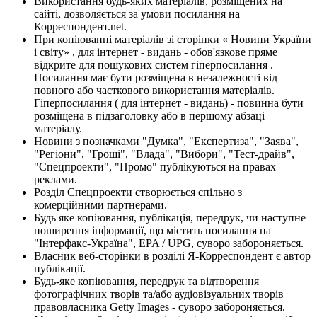
Використання будь-яких матеріалів, розміщених на
сайті, дозволяється за умови посилання на
Корреспондент.net.
При копіюванні матеріалів зі сторінки « Новини України
і світу» , для інтернет - видань - обов'язкове пряме
відкрите для пошукових систем гіперпосилання .
Посилання має бути розміщена в незалежності від
повного або часткового використання матеріалів.
Гіперпосилання ( для інтернет - видань) - повинна бути
розміщена в підзаголовку або в першому абзаці
матеріалу.
Новини з позначками "Думка", "Експертиза", "Заява",
"Регіони", "Гроші", "Влада", "Вибори", "Тест-драйв",
"Спецпроекти", "Промо" публікуються на правах
реклами.
Розділ Спецпроекти створюється спільно з
комерційними партнерами.
Будь яке копіювання, публікація, передрук, чи наступне
поширення інформації, що містить посилання на
"Інтерфакс-Україна", EPA / UPG, суворо забороняється.
Власник веб-сторінки в розділі Я-Корреспондент є автор
публікації.
Будь-яке копіювання, передрук та відтворення
фотографічних творів та/або аудіовізуальних творів
правовласника Getty Images - суворо забороняється.