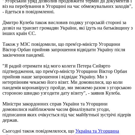
"Угорський уряд дозволив продовжити термін дії документів і
віз на перебування в Угорщині на час обмежувальних заходів",
- йдеться в повідомленні.
Дмитро Кулеба також висловив подяку угорській стороні за
дозвіл на транзит громадян України, які їдуть на батьківщину з
інших країн ЄС.
Також у МЗС повідомили, що прем'єр-міністр Угорщини
Віктор Орбан прийняв запрошення відвідати Україну після
закінчення пандемії.
"Я радий отримати від мого колеги Петера Сийярто
підтвердження, що прем'єр-міністр Угорщини Віктор Орбан
прийняв наше запрошення і відвідає Україну. Ми з
нетерпінням чекаємо його візит. Ми домовилися, що коли
пандемія коронавірусу пройде, ми зможемо разом з угорською
стороною швидко узгодити дату візиту", - заявив Кулеба.
Міністри закордонних справ України та Угорщини
домовилися найближчим часом фіналізувати угоди,
підписання яких очікується під час майбутньої зустрічі лідерів
держав.
Сьогодні також повідомлялося, що
Україна та Угорщина