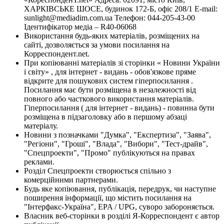
ХАРКІВСЬКЕ ШОСЕ, будинок 172-Б, офіс 208/1 E-mail:
sunlight@mediadim.com.ua
Телефон: 044-205-43-00
Ідентифікатор медіа – R40-06068
Використання будь-яких матеріалів, розміщених на
сайті, дозволяється за умови посилання на
Корреспондент.net.
При копіюванні матеріалів зі сторінки « Новини України
і світу» , для інтернет - видань - обов'язкове пряме
відкрите для пошукових систем гіперпосилання .
Посилання має бути розміщена в незалежності від
повного або часткового використання матеріалів.
Гіперпосилання ( для інтернет - видань) - повинна бути
розміщена в підзаголовку або в першому абзаці
матеріалу.
Новини з позначками "Думка", "Експертиза", "Заява",
"Регіони", "Гроші", "Влада", "Вибори", "Тест-драйв",
"Спецпроекти", "Промо" публікуються на правах
реклами.
Розділ Спецпроекти створюється спільно з
комерційними партнерами.
Будь яке копіювання, публікація, передрук, чи наступне
поширення інформації, що містить посилання на
"Інтерфакс-Україна", EPA / UPG, суворо забороняється.
Власник веб-сторінки в розділі Я-Корреспондент є автор