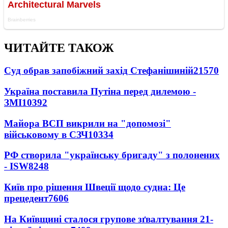
ЧИТАЙТЕ ТАКОЖ
Суд обрав запобіжний захід Стефанішиній
21570
Україна поставила Путіна перед дилемою -
ЗМІ
10392
Майора ВСП викрили на "допомозі"
військовому в СЗЧ
10334
РФ створила "українську бригаду" з полонених
- ISW
8248
Київ про рішення Швеції щодо судна: Це
прецедент
7606
На Київщині сталося групове зґвалтування 21-