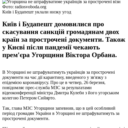
Фото: radiosvoboda.org
Київ і Будапешт уклали низку угод
Київ і Будапешт домовилися про
скасування санкцій громадянам двох
країн за прострочені документи. Також
у Києві після пандемії чекають
прем'єра Угорщини Віктора Орбана.
В Угорщині не штрафуватимуть українців за прострочені
документи на час дії карантину, введеного у зв'язку з
епідемією коронавірусу. Про це в четвер, 26 березня,
повідомляє прес-служба МЗС за результатами
відеоконференції міністра Дмитра Кулеби з його угорським
колегою Петером Сийярто.
Так, глава МЗС Угорщини запевнив, що в цей особливий
період громадян України в Угорщині не штрафуватимуть за
прострочені документи.