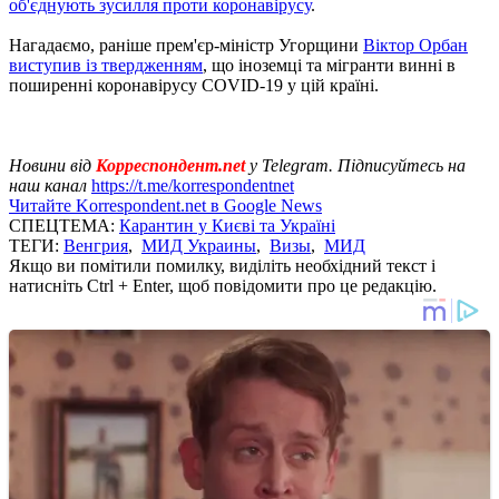
об'єднують зусилля проти коронавірусу
.
Нагадаємо, раніше прем'єр-міністр Угорщини
Віктор Орбан
виступив із твердженням
, що іноземці та мігранти винні в
поширенні коронавірусу COVID-19 у цій країні.
Новини від
Корреспондент.net
у Telegram. Підписуйтесь на
наш канал
https://t.me/korrespondentnet
Читайте Korrespondent.net в Google News
СПЕЦТЕМА:
Карантин у Києві та Україні
ТЕГИ:
Венгрия
,
МИД Украины
,
Визы
,
МИД
Якщо ви помітили помилку, виділіть необхідний текст і
натисніть Ctrl + Enter, щоб повідомити про це редакцію.