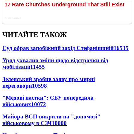
ЧИТАЙТЕ ТАКОЖ
Суд обрав запобіжний захід Стефанішиній
16535
Уряд ухвалив зміни щодо відстрочки від
мобілізації
11455
Зеленський зробив заяву про мирні
переговори
10598
"Медові пастки": СБУ попередила
військових
10072
Майора ВСП викрили на "допомозі"
військовому в СЗЧ
10000