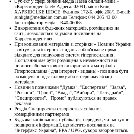
Суб'єкт у сфері онлайн-медіа Назва онлайн-медіа –
«КореспонденТ.net» Адреса: 02091, місто Київ,
ХАРКІВСЬКЕ ШОСЕ, будинок 172-Б, офіс 208/1 E-mail:
sunlight@mediadim.com.ua
Телефон: 044-205-43-00
Ідентифікатор медіа – R40-06068
Використання будь-яких матеріалів, розміщених на
сайті, дозволяється за умови посилання на
Корреспондент.net.
При копіюванні матеріалів зі сторінки « Новини України
і світу» , для інтернет - видань - обов'язкове пряме
відкрите для пошукових систем гіперпосилання .
Посилання має бути розміщена в незалежності від
повного або часткового використання матеріалів.
Гіперпосилання ( для інтернет - видань) - повинна бути
розміщена в підзаголовку або в першому абзаці
матеріалу.
Новини з позначками "Думка", "Експертиза", "Заява",
"Регіони", "Гроші", "Влада", "Вибори", "Тест-драйв",
"Спецпроекти", "Промо" публікуються на правах
реклами.
Розділ Спецпроекти створюється спільно з
комерційними партнерами.
Будь яке копіювання, публікація, передрук, чи наступне
поширення інформації, що містить посилання на
"Інтерфакс-Україна", EPA / UPG, суворо забороняється.