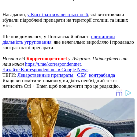
Нагадаємо,
у Києві затримали трьох осіб
, які виготовляли і
збували підроблені препарати на території столиці та інших
міст.
Ще повідомлялося, у Полтавській області
припинили
діяльність угруповання
, яке нелегально виробляло і продавало
контрафактні препарати.
Новини від
Корреспондент.net
у Telegram. Підписуйтесь на
наш канал
https://t.me/korrespondentnet
.
Читайте Korrespondent.net в Google News
ТЕГИ:
Лекарственные препараты
,
СБУ
,
контрабанда
Якщо ви помітили помилку, виділіть необхідний текст і
натисніть Ctrl + Enter, щоб повідомити про це редакцію.