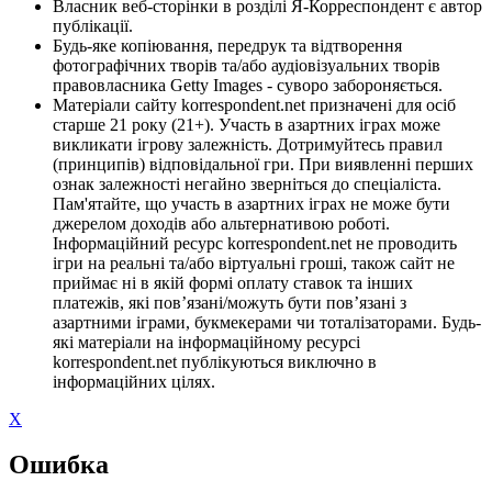
Власник веб-сторінки в розділі Я-Корреспондент є автор
публікації.
Будь-яке копіювання, передрук та відтворення
фотографічних творів та/або аудіовізуальних творів
правовласника Getty Images - суворо забороняється.
Матеріали сайту korrespondent.net призначені для осіб
старше 21 року (21+). Участь в азартних іграх може
викликати ігрову залежність. Дотримуйтесь правил
(принципів) відповідальної гри. При виявленні перших
ознак залежності негайно зверніться до спеціаліста.
Пам'ятайте, що участь в азартних іграх не може бути
джерелом доходів або альтернативою роботі.
Інформаційний ресурс korrespondent.net не проводить
ігри на реальні та/або віртуальні гроші, також сайт не
приймає ні в якій формі оплату ставок та інших
платежів, які пов’язані/можуть бути пов’язані з
азартними іграми, букмекерами чи тоталізаторами. Будь-
які матеріали на інформаційному ресурсі
korrespondent.net публікуються виключно в
інформаційних цілях.
X
Ошибка