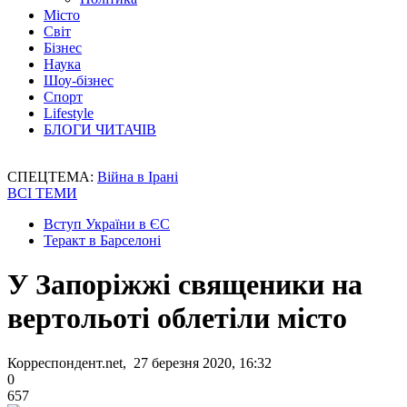
Місто
Світ
Бізнес
Наука
Шоу-бізнес
Спорт
Lifestyle
БЛОГИ ЧИТАЧІВ
СПЕЦТЕМА:
Війна в Ірані
ВСІ ТЕМИ
Вступ України в ЄС
Теракт в Барселоні
У Запоріжжі священики на
вертольоті облетіли місто
Корреспондент.net, 27 березня 2020, 16:32
0
657