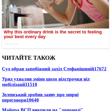
ЧИТАЙТЕ ТАКОЖ
Суд обрав запобіжний захід Стефанішиній
17672
Уряд ухвалив зміни щодо відстрочки від
мобілізації
11510
Зеленський зробив заяву про мирні
переговори
10640
Майора ВСП викрили на "допомозі"