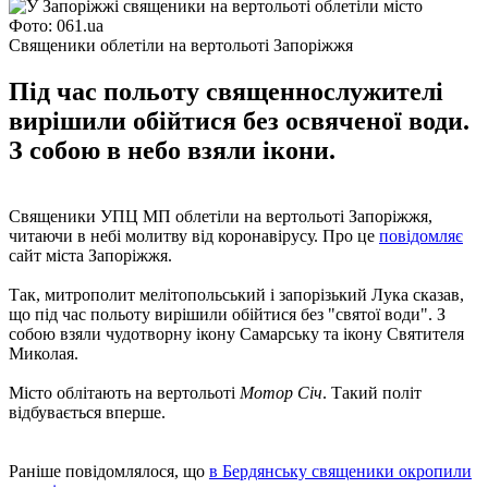
Фото: 061.ua
Священики облетіли на вертольоті Запоріжжя
Під час польоту священнослужителі
вирішили обійтися без освяченої води.
З собою в небо взяли ікони.
Священики УПЦ МП облетіли на вертольоті Запоріжжя,
читаючи в небі молитву від коронавірусу. Про це
повідомляє
сайт міста Запоріжжя.
Так, митрополит мелітопольський і запорізький Лука сказав,
що під час польоту вирішили обійтися без "святої води". З
собою взяли чудотворну ікону Самарську та ікону Святителя
Миколая.
Місто облітають на вертольоті
Мотор Січ
. Такий політ
відбувається вперше.
Раніше повідомлялося, що
в Бердянську священики окропили