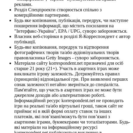
реклами.
Розділ Спецпроекти створюється спільно з
комерційними партнерами.
Будь яке копіювання, публікація, передрук, чи наступне
поширення інформації, що містить посилання на
"Інтерфакс-Україна", EPA / UPG, суворо забороняється.
Власник веб-сторінки в розділі Я-Корреспондент є автор
публікації.
Будь-яке копіювання, передрук та відтворення
фотографічних творів та/або аудіовізуальних творів
правовласника Getty Images - суворо забороняється.
Матеріали сайту korrespondent.net призначені для осіб
старше 21 року (21+). Участь в азартних іграх може
викликати ігрову залежність. Дотримуйтесь правил
(принципів) відповідальної гри. При виявленні перших
ознак залежності негайно зверніться до спеціаліста.
Пам'ятайте, що участь в азартних іграх не може бути
джерелом доходів або альтернативою роботі.
Інформаційний ресурс korrespondent.net не проводить
ігри на реальні та/або віртуальні гроші, також сайт не
приймає ні в якій формі оплату ставок та інших
платежів, які пов’язані/можуть бути пов’язані з
азартними іграми, букмекерами чи тоталізаторами. Будь-
які матеріали на інформаційному ресурсі
korrespondent.net публікуються виключно в