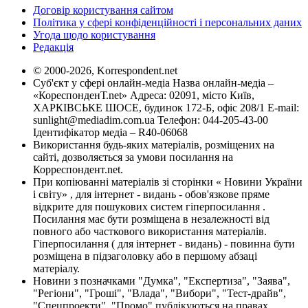
Договір користування сайтом
Політика у сфері конфіденційності і персональних даних
Угода щодо користування
Редакція
© 2000-2026, Korrespondent.net
Суб'єкт у сфері онлайн-медіа Назва онлайн-медіа –
«КореспонденТ.net» Адреса: 02091, місто Київ,
ХАРКІВСЬКЕ ШОСЕ, будинок 172-Б, офіс 208/1 E-mail:
sunlight@mediadim.com.ua
Телефон: 044-205-43-00
Ідентифікатор медіа – R40-06068
Використання будь-яких матеріалів, розміщених на
сайті, дозволяється за умови посилання на
Корреспондент.net.
При копіюванні матеріалів зі сторінки « Новини України
і світу» , для інтернет - видань - обов'язкове пряме
відкрите для пошукових систем гіперпосилання .
Посилання має бути розміщена в незалежності від
повного або часткового використання матеріалів.
Гіперпосилання ( для інтернет - видань) - повинна бути
розміщена в підзаголовку або в першому абзаці
матеріалу.
Новини з позначками "Думка", "Експертиза", "Заява",
"Регіони", "Гроші", "Влада", "Вибори", "Тест-драйв",
"Спецпроекти", "Промо" публікуються на правах