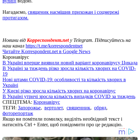
вулиці
водою.
Нагадаємо,
священик насмішив прихожан і соцмережі
протигазом.
Новини від
Корреспондент.net
у Telegram. Підписуйтесь на
наш канал
https://t.me/korrespondentnet
Читайте Korrespondent.net в Google News
Коронавірус
В Україні вперше виявили новий варіант коронавірусу Цикада
В Україні за тиждень різко зросла кількість хворих на COVID-
19
Нові штами COVID-19: особливості та кількість хворих в
Україні
У Києві різко зросла кількість хворих на коронавірус
В Україні утричі зросла кількість випадків COVID за тиждень
СПЕЦТЕМА:
Коронавірус
ТЕГИ:
Запорожье
,
вертолет
,
священник
,
обряд
,
фоторепортаж
Якщо ви помітили помилку, виділіть необхідний текст і
натисніть Ctrl + Enter, щоб повідомити про це редакцію.