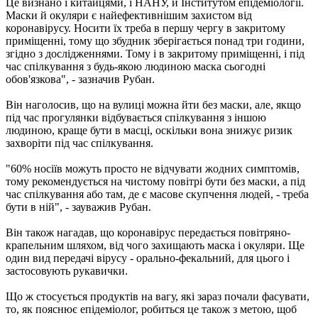
Це визнано і китайцями, і НАНУ, й Інститутом епідеміології.
Маски й окуляри є найефективнішим захистом від
коронавірусу. Носити їх треба в першу чергу в закритому
приміщенні, тому що збудник зберігається понад три години,
згідно з дослідженнями. Тому і в закритому приміщенні, і під
час спілкування з будь-якою людиною маска сьогодні
обов'язкова", - зазначив Рубан.
Він наголосив, що на вулиці можна йти без маски, але, якщо
під час прогулянки відбувається спілкування з іншою
людиною, краще бути в масці, оскільки вона знижує ризик
захворіти під час спілкування.
"60% носіїв можуть просто не відчувати жодних симптомів,
тому рекомендується на чистому повітрі бути без маски, а під
час спілкування або там, де є масове скупчення людей, - треба
бути в ній", - зауважив Рубан.
Він також нагадав, що коронавірус передається повітряно-
крапельним шляхом, від чого захищають маска і окуляри. Ще
один вид передачі вірусу - орально-фекальний, для цього і
застосовують рукавички.
Що ж стосується продуктів на вагу, які зараз почали фасувати,
то, як пояснює епідеміолог, робиться це також з метою, щоб