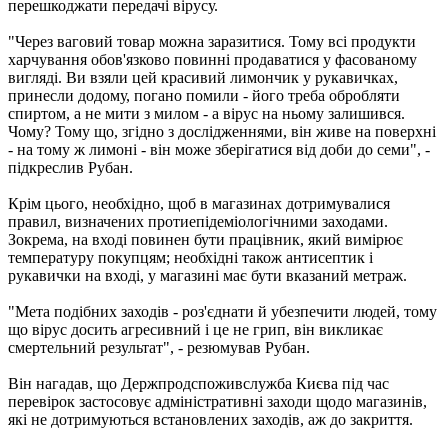
перешкоджати передачі вірусу.
"Через ваговий товар можна заразитися. Тому всі продукти
харчування обов'язково повинні продаватися у фасованому
вигляді. Ви взяли цей красивий лимончик у рукавичках,
принесли додому, погано помили - його треба обробляти
спиртом, а не мити з милом - а вірус на ньому залишився.
Чому? Тому що, згідно з дослідженнями, він живе на поверхні
- на тому ж лимоні - він може зберігатися від доби до семи", -
підкреслив Рубан.
Крім цього, необхідно, щоб в магазинах дотримувалися
правил, визначених протиепідеміологічними заходами.
Зокрема, на вході повинен бути працівник, який вимірює
температуру покупцям; необхідні також антисептик і
рукавички на вході, у магазині має бути вказаний метраж.
"Мета подібних заходів - роз'єднати й убезпечити людей, тому
що вірус досить агресивний і це не грип, він викликає
смертельний результат", - резюмував Рубан.
Він нагадав, що Держпродспоживслужба Києва під час
перевірок застосовує адміністративні заходи щодо магазинів,
які не дотримуються встановлених заходів, аж до закриття.