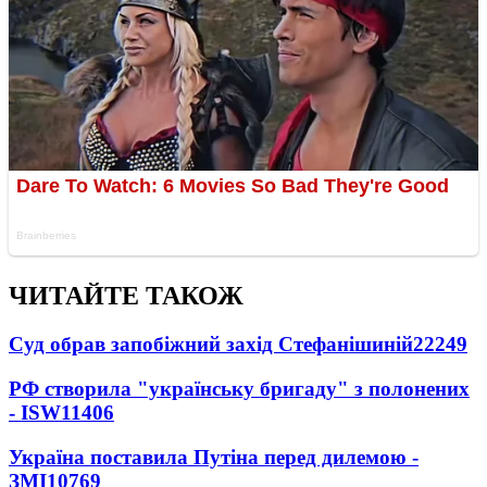
ЧИТАЙТЕ ТАКОЖ
Суд обрав запобіжний захід Стефанішиній
22249
РФ створила "українську бригаду" з полонених
- ISW
11406
Україна поставила Путіна перед дилемою -
ЗМІ
10769