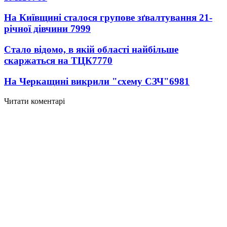
На Київщині сталося групове зґвалтування 21-
річної дівчини
7999
Стало відомо, в якій області найбільше
скаржаться на ТЦК
7770
На Черкащині викрили "схему СЗЧ"
6981
Читати коментарі