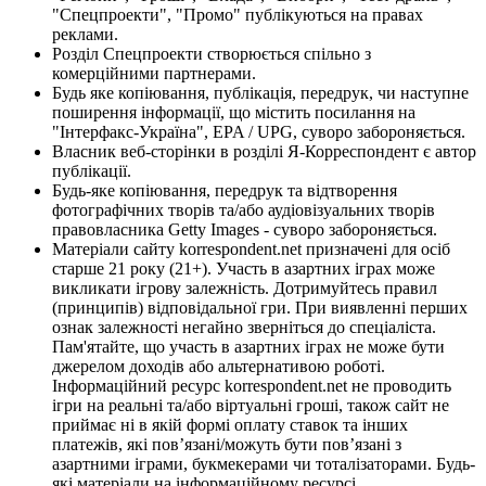
"Спецпроекти", "Промо" публікуються на правах
реклами.
Розділ Спецпроекти створюється спільно з
комерційними партнерами.
Будь яке копіювання, публікація, передрук, чи наступне
поширення інформації, що містить посилання на
"Інтерфакс-Україна", EPA / UPG, суворо забороняється.
Власник веб-сторінки в розділі Я-Корреспондент є автор
публікації.
Будь-яке копіювання, передрук та відтворення
фотографічних творів та/або аудіовізуальних творів
правовласника Getty Images - суворо забороняється.
Матеріали сайту korrespondent.net призначені для осіб
старше 21 року (21+). Участь в азартних іграх може
викликати ігрову залежність. Дотримуйтесь правил
(принципів) відповідальної гри. При виявленні перших
ознак залежності негайно зверніться до спеціаліста.
Пам'ятайте, що участь в азартних іграх не може бути
джерелом доходів або альтернативою роботі.
Інформаційний ресурс korrespondent.net не проводить
ігри на реальні та/або віртуальні гроші, також сайт не
приймає ні в якій формі оплату ставок та інших
платежів, які пов’язані/можуть бути пов’язані з
азартними іграми, букмекерами чи тоталізаторами. Будь-
які матеріали на інформаційному ресурсі