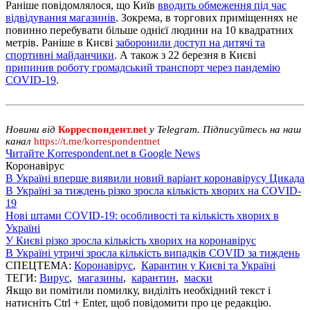
Раніше повідомлялося, що Київ
вводить обмеження під час
відвідування магазинів
. Зокрема, в торгових приміщеннях не
повинно перебувати більше однієї людини на 10 квадратних
метрів. Раніше в Києві
заборонили доступ на дитячі та
спортивні майданчики
. А також з 22 березня в Києві
припинив роботу громадський транспорт через пандемію
COVID-19
.
Новини від
Корреспондент.net
у Telegram. Підписуйтесь на наш
канал
https://t.me/korrespondentnet
Читайте Korrespondent.net в Google News
Коронавірус
В Україні вперше виявили новий варіант коронавірусу Цикада
В Україні за тиждень різко зросла кількість хворих на COVID-
19
Нові штами COVID-19: особливості та кількість хворих в
Україні
У Києві різко зросла кількість хворих на коронавірус
В Україні утричі зросла кількість випадків COVID за тиждень
СПЕЦТЕМА:
Коронавірус
,
Карантин у Києві та Україні
ТЕГИ:
Вирус
,
магазины
,
карантин
,
маски
Якщо ви помітили помилку, виділіть необхідний текст і
натисніть Ctrl + Enter, щоб повідомити про це редакцію.