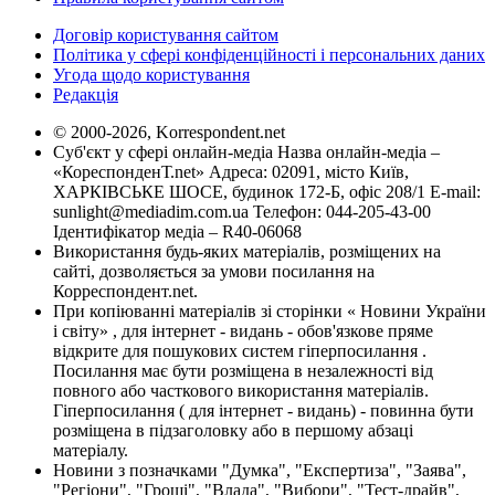
Договір користування сайтом
Політика у сфері конфіденційності і персональних даних
Угода щодо користування
Редакція
© 2000-2026, Korrespondent.net
Суб'єкт у сфері онлайн-медіа Назва онлайн-медіа –
«КореспонденТ.net» Адреса: 02091, місто Київ,
ХАРКІВСЬКЕ ШОСЕ, будинок 172-Б, офіс 208/1 E-mail:
sunlight@mediadim.com.ua
Телефон: 044-205-43-00
Ідентифікатор медіа – R40-06068
Використання будь-яких матеріалів, розміщених на
сайті, дозволяється за умови посилання на
Корреспондент.net.
При копіюванні матеріалів зі сторінки « Новини України
і світу» , для інтернет - видань - обов'язкове пряме
відкрите для пошукових систем гіперпосилання .
Посилання має бути розміщена в незалежності від
повного або часткового використання матеріалів.
Гіперпосилання ( для інтернет - видань) - повинна бути
розміщена в підзаголовку або в першому абзаці
матеріалу.
Новини з позначками "Думка", "Експертиза", "Заява",
"Регіони", "Гроші", "Влада", "Вибори", "Тест-драйв",