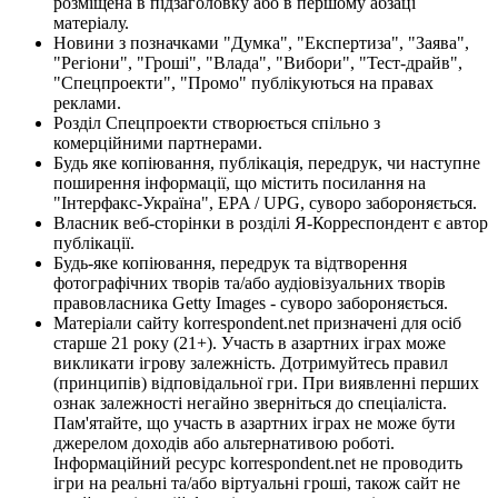
розміщена в підзаголовку або в першому абзаці
матеріалу.
Новини з позначками "Думка", "Експертиза", "Заява",
"Регіони", "Гроші", "Влада", "Вибори", "Тест-драйв",
"Спецпроекти", "Промо" публікуються на правах
реклами.
Розділ Спецпроекти створюється спільно з
комерційними партнерами.
Будь яке копіювання, публікація, передрук, чи наступне
поширення інформації, що містить посилання на
"Інтерфакс-Україна", EPA / UPG, суворо забороняється.
Власник веб-сторінки в розділі Я-Корреспондент є автор
публікації.
Будь-яке копіювання, передрук та відтворення
фотографічних творів та/або аудіовізуальних творів
правовласника Getty Images - суворо забороняється.
Матеріали сайту korrespondent.net призначені для осіб
старше 21 року (21+). Участь в азартних іграх може
викликати ігрову залежність. Дотримуйтесь правил
(принципів) відповідальної гри. При виявленні перших
ознак залежності негайно зверніться до спеціаліста.
Пам'ятайте, що участь в азартних іграх не може бути
джерелом доходів або альтернативою роботі.
Інформаційний ресурс korrespondent.net не проводить
ігри на реальні та/або віртуальні гроші, також сайт не