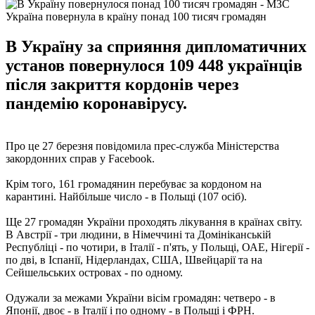
Україна повернула в країну понад 100 тисяч громадян
В Україну за сприяння дипломатичних
установ повернулося 109 448 українців
після закриття кордонів через
пандемію коронавірусу.
Про це 27 березня повідомила прес-служба Міністерства
закордонних справ у Facebook.
Крім того, 161 громадянин перебуває за кордоном на
карантині. Найбільше число - в Польщі (107 осіб).
Ще 27 громадян України проходять лікування в країнах світу.
В Австрії - три людини, в Німеччині та Домініканській
Республіці - по чотири, в Італії - п'ять, у Польщі, ОАЕ, Нігерії -
по дві, в Іспанії, Нідерландах, США, Швейцарії та на
Сейшельських островах - по одному.
Одужали за межами України вісім громадян: четверо - в
Японії, двоє - в Італії і по одному - в Польщі і ФРН.