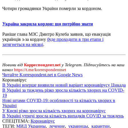
Чотири громадянки України померли за кордоном.
Україна закрила кордон: що потрібно знати
Раніше глава МЗС Дмитро Кулеба заявив, що евакуація
українців з-за кордону
буде проходити в три етапи і
затягнеться на місяці
.
Новини від
Корреспондент.net
у Telegram. Підписуйтесь на наш
канал
https://t.me/korrespondentnet
Читайте Korrespondent.net в Google News
Коронавірус
В Україні вперше виявили новий варіант коронавірусу Цикада
В Україні за тиждень різко зросла кількість хворих на COVID-
19
Нові штами COVID-19: особливості та кількість хворих в
Україні
У Києві різко зросла кількість хворих на коронавірус
В Україні утричі зросла кількість випадків COVID за тиждень
СПЕЦТЕМА:
Коронавірус
ТЕГИ:
МИД Украины
,
лечение
,
украинцы
,
карантин
,