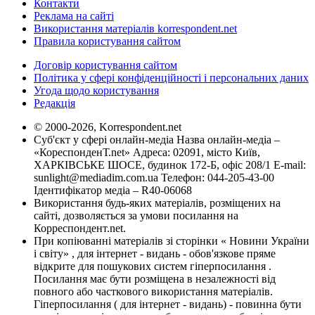
Контакти
Реклама на сайті
Використання матеріалів korrespondent.net
Правила користування сайтом
Договір користування сайтом
Політика у сфері конфіденційності і персональних даних
Угода щодо користування
Редакція
© 2000-2026, Korrespondent.net
Суб'єкт у сфері онлайн-медіа Назва онлайн-медіа –
«КореспонденТ.net» Адреса: 02091, місто Київ,
ХАРКІВСЬКЕ ШОСЕ, будинок 172-Б, офіс 208/1 E-mail:
sunlight@mediadim.com.ua
Телефон: 044-205-43-00
Ідентифікатор медіа – R40-06068
Використання будь-яких матеріалів, розміщених на
сайті, дозволяється за умови посилання на
Корреспондент.net.
При копіюванні матеріалів зі сторінки « Новини України
і світу» , для інтернет - видань - обов'язкове пряме
відкрите для пошукових систем гіперпосилання .
Посилання має бути розміщена в незалежності від
повного або часткового використання матеріалів.
Гіперпосилання ( для інтернет - видань) - повинна бути