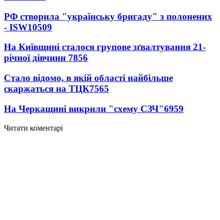
РФ створила "українську бригаду" з полонених
- ISW
10509
На Київщині сталося групове зґвалтування 21-
річної дівчини
7856
Стало відомо, в якій області найбільше
скаржаться на ТЦК
7565
На Черкащині викрили "схему СЗЧ"
6959
Читати коментарі