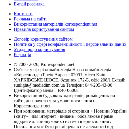
E-mail розсилка
Контакти
Реклама на сайті
Використання матеріалів korrespondent.net
Правила користування сайтом
Договір користування сайтом
Політика у сфері конфіденційності і персональних даних
Угода щодо користування
Редакція
© 2000-2026, Korrespondent.net
Суб'єкт у сфері онлайн-медіа Назва онлайн-медіа –
«КореспонденТ.net» Адреса: 02091, місто Київ,
ХАРКІВСЬКЕ ШОСЕ, будинок 172-Б, офіс 208/1 E-mail:
sunlight@mediadim.com.ua
Телефон: 044-205-43-00
Ідентифікатор медіа – R40-06068
Використання будь-яких матеріалів, розміщених на
сайті, дозволяється за умови посилання на
Корреспондент.net.
При копіюванні матеріалів зі сторінки « Новини України
і світу» , для інтернет - видань - обов'язкове пряме
відкрите для пошукових систем гіперпосилання .
Посилання має бути розміщена в незалежності від