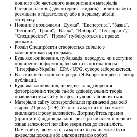
повного або часткового використання матеріалів.
Гіперпосилання ( для інтернет - видань) - повинна бути
розміщена в підзаголовку або в першому абзаці
матеріалу.
Новини з позначками "Думка", "Експертиза", "Заява",
"Регіони", "Гроші", "Влада", "Вибори", "Тест-драйв",
"Спецпроекти", "Промо" публікуються на правах
реклами.
Розділ Спецпроекти створюється спільно з
комерційними партнерами.
Будь яке копіювання, публікація, передрук, чи наступне
поширення інформації, що містить посилання на
"Інтерфакс-Україна", EPA / UPG, суворо забороняється.
Власник веб-сторінки в розділі Я-Корреспондент є автор
публікації.
Будь-яке копіювання, передрук та відтворення
фотографічних творів та/або аудіовізуальних творів
правовласника Getty Images - суворо забороняється.
Матеріали сайту korrespondent.net призначені для осіб
старше 21 року (21+). Участь в азартних іграх може
викликати ігрову залежність. Дотримуйтесь правил
(принципів) відповідальної гри. При виявленні перших
ознак залежності негайно зверніться до спеціаліста.
Пам'ятайте, що участь в азартних іграх не може бути
джерелом доходів або альтернативою роботі.