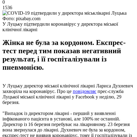
0
1536
Фото: pixabay.com
У Луцьку підтвердили коронавірус у директора міської
клінічної лікарні
Жінка не була за кордоном. Експрес-
тест перед тим показав негативний
результат, і її госпіталізували із
пневмонією.
У Луцьку директор міської клінічної лікарні Лариса Духневич
захворіла на коронавірус. Про це
повідомляє
прес-служба
Луцької міської клінічної лікарні у Facebook у неділю, 29
березня.
"Випадок із директором лікарні - перший у виявленні
інфікованого пацієнта в установі, але 100% не останній.
Директор із 16 березня перебуває на лікарняному. 23 березня
вона звернулася до лікарні. Духневич не була за кордоном,
експрес-тест не виявив коронавірус, тому її госпіталізували із