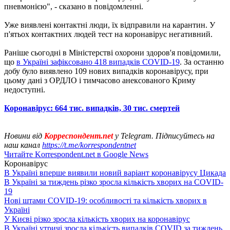
пневмонією", - сказано в повідомленні.
Уже виявлені контактні люди, їх відправили на карантин. У
п'ятьох контактних людей тест на коронавірус негативний.
Раніше сьогодні в Міністерстві охорони здоров'я повідомили,
що
в Україні зафіксовано 418 випадків COVID-19
. За останню
добу було виявлено 109 нових випадків коронавірусу, при
цьому дані з ОРДЛО і тимчасово анексованого Криму
недоступні.
Коронавірус: 664 тис. випадків, 30 тис. смертей
Новини від
Корреспондент.net
у Telegram. Підписуйтесь на
наш канал
https://t.me/korrespondentnet
Читайте Korrespondent.net в Google News
Коронавірус
В Україні вперше виявили новий варіант коронавірусу Цикада
В Україні за тиждень різко зросла кількість хворих на COVID-
19
Нові штами COVID-19: особливості та кількість хворих в
Україні
У Києві різко зросла кількість хворих на коронавірус
В Україні утричі зросла кількість випадків COVID за тиждень