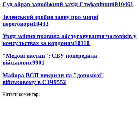
Суд обрав запобіжний захід Стефанішиній
10461
Зеленський зробив заяву про мирні
переговори
10433
Уряд змінив правила обслуговування чоловіків у
консульствах за кордоном
10110
"Медові пастки": СБУ попередила
військових
9901
Майора ВСП викрили на "допомозі"
військовому в СЗЧ
9552
Читати коментарі