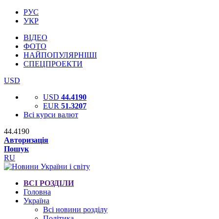
РУС
УКР
ВІДЕО
ФОТО
НАЙПОПУЛЯРНІШІ
СПЕЦПРОЕКТИ
USD
USD
44.4190
EUR
51.3207
Всі курси валют
44.4190
Авторизація
Пошук
RU
ВСІ РОЗДІЛИ
Головна
Україна
Всі новини розділу
Політика