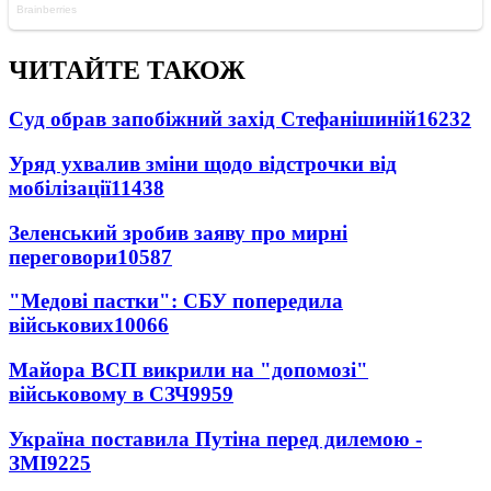
ЧИТАЙТЕ ТАКОЖ
Суд обрав запобіжний захід Стефанішиній
16232
Уряд ухвалив зміни щодо відстрочки від
мобілізації
11438
Зеленський зробив заяву про мирні
переговори
10587
"Медові пастки": СБУ попередила
військових
10066
Майора ВСП викрили на "допомозі"
військовому в СЗЧ
9959
Україна поставила Путіна перед дилемою -
ЗМІ
9225