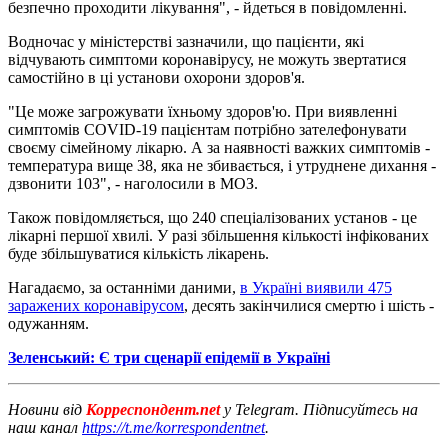
безпечно проходити лікування", - йдеться в повідомленні.
Водночас у міністерстві зазначили, що пацієнти, які
відчувають симптоми коронавірусу, не можуть звертатися
самостійно в ці установи охорони здоров'я.
"Це може загрожувати їхньому здоров'ю. При виявленні
симптомів COVID-19 пацієнтам потрібно зателефонувати
своєму сімейному лікарю. А за наявності важких симптомів -
температура вище 38, яка не збивається, і утруднене дихання -
дзвонити 103", - наголосили в МОЗ.
Також повідомляється, що 240 спеціалізованих установ - це
лікарні першої хвилі. У разі збільшення кількості інфікованих
буде збільшуватися кількість лікарень.
Нагадаємо, за останніми даними,
в Україні виявили 475
заражених коронавірусом
, десять закінчилися смертю і шість -
одужанням.
Зеленський: Є три сценарії епідемії в Україні
Новини від
Корреспондент.net
у Telegram. Підписуйтесь на
наш канал
https://t.me/korrespondentnet
.