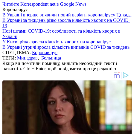
Читайте Korrespondent.net в Google News
Коронавірус
В Україні вперше виявили новий варіант коронавірусу Цикада
В Україні за тиждень різко зросла кількість хворих на COVID-
19
Нові штами COVID-19: особливості та кількість хворих в
Україні
У Києві різко зросла кількість хворих на коронавірус
В Україні утричі зросла кількість випадків COVID за тиждень
СПЕЦТЕМА:
Коронавірус
ТЕГИ:
Минздрав
,
Больница
Якщо ви помітили помилку, виділіть необхідний текст і
натисніть Ctrl + Enter, щоб повідомити про це редакцію.