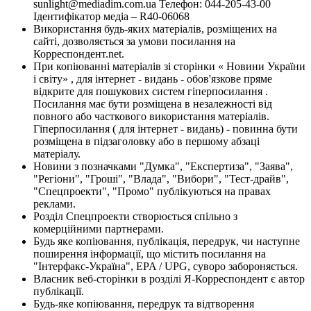
sunlight@mediadim.com.ua
Телефон: 044-205-43-00
Ідентифікатор медіа – R40-06068
Використання будь-яких матеріалів, розміщених на
сайті, дозволяється за умови посилання на
Корреспондент.net.
При копіюванні матеріалів зі сторінки « Новини України
і світу» , для інтернет - видань - обов'язкове пряме
відкрите для пошукових систем гіперпосилання .
Посилання має бути розміщена в незалежності від
повного або часткового використання матеріалів.
Гіперпосилання ( для інтернет - видань) - повинна бути
розміщена в підзаголовку або в першому абзаці
матеріалу.
Новини з позначками "Думка", "Експертиза", "Заява",
"Регіони", "Гроші", "Влада", "Вибори", "Тест-драйв",
"Спецпроекти", "Промо" публікуються на правах
реклами.
Розділ Спецпроекти створюється спільно з
комерційними партнерами.
Будь яке копіювання, публікація, передрук, чи наступне
поширення інформації, що містить посилання на
"Інтерфакс-Україна", EPA / UPG, суворо забороняється.
Власник веб-сторінки в розділі Я-Корреспондент є автор
публікації.
Будь-яке копіювання, передрук та відтворення