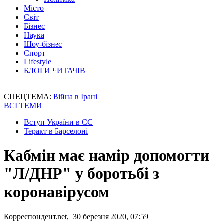
Місто
Світ
Бізнес
Наука
Шоу-бізнес
Спорт
Lifestyle
БЛОГИ ЧИТАЧІВ
СПЕЦТЕМА:
Війна в Ірані
ВСІ ТЕМИ
Вступ України в ЄС
Теракт в Барселоні
Кабмін має намір допомогти
"Л/ДНР" у боротьбі з
коронавірусом
Корреспондент.net, 30 березня 2020, 07:59