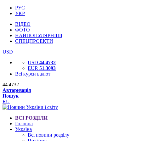
РУС
УКР
ВІДЕО
ФОТО
НАЙПОПУЛЯРНІШІ
СПЕЦПРОЕКТИ
USD
USD
44.4732
EUR
51.3093
Всі курси валют
44.4732
Авторизація
Пошук
RU
ВСІ РОЗДІЛИ
Головна
Україна
Всі новини розділу
Політика