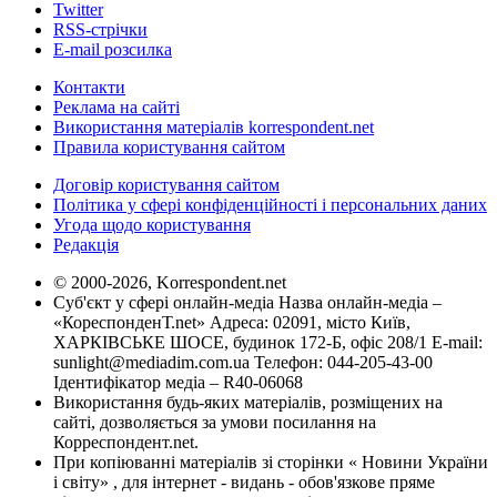
Twitter
RSS-стрічки
E-mail розсилка
Контакти
Реклама на сайті
Використання матеріалів korrespondent.net
Правила користування сайтом
Договір користування сайтом
Політика у сфері конфіденційності і персональних даних
Угода щодо користування
Редакція
© 2000-2026, Korrespondent.net
Суб'єкт у сфері онлайн-медіа Назва онлайн-медіа –
«КореспонденТ.net» Адреса: 02091, місто Київ,
ХАРКІВСЬКЕ ШОСЕ, будинок 172-Б, офіс 208/1 E-mail:
sunlight@mediadim.com.ua
Телефон: 044-205-43-00
Ідентифікатор медіа – R40-06068
Використання будь-яких матеріалів, розміщених на
сайті, дозволяється за умови посилання на
Корреспондент.net.
При копіюванні матеріалів зі сторінки « Новини України
і світу» , для інтернет - видань - обов'язкове пряме