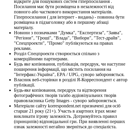
відкрите для пошукових систем гіперпосилання .
Посилання має бути розміщена в незалежності від
повного або часткового використання матеріалів.
Гіперпосилання ( для інтернет - видань) - повинна бути
розміщена в підзаголовку або в першому абзаці
матеріалу.
Новини з позначками "Думка", "Експертиза", "Заява",
"Регіони", "Гроші", "Влада", "Вибори", "Тест-драйв",
"Спецпроекти", "Промо" публікуються на правах
реклами.
Розділ Спецпроекти створюється спільно з
комерційними партнерами.
Будь яке копіювання, публікація, передрук, чи наступне
поширення інформації, що містить посилання на
"Інтерфакс-Україна", EPA / UPG, суворо забороняється.
Власник веб-сторінки в розділі Я-Корреспондент є автор
публікації.
Будь-яке копіювання, передрук та відтворення
фотографічних творів та/або аудіовізуальних творів
правовласника Getty Images - суворо забороняється.
Матеріали сайту korrespondent.net призначені для осіб
старше 21 року (21+). Участь в азартних іграх може
викликати ігрову залежність. Дотримуйтесь правил
(принципів) відповідальної гри. При виявленні перших
ознак залежності негайно зверніться до спеціаліста.