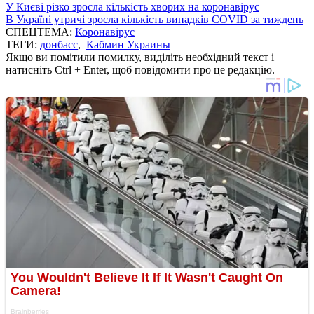
У Києві різко зросла кількість хворих на коронавірус
В Україні утричі зросла кількість випадків COVID за тиждень
СПЕЦТЕМА:
Коронавірус
ТЕГИ:
донбасс
,
Кабмин Украины
Якщо ви помітили помилку, виділіть необхідний текст і
натисніть Ctrl + Enter, щоб повідомити про це редакцію.