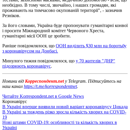
необхідно. В тому числі, звичайно, і наших громадян, які
проживають на тимчасово окупованій території", - зазначив
Резніков.
За його словами, Україна буде пропонувати гуманітарні конвої
і просити Міжнародний комітет Червоного Хреста,
гуманітарні місії ООН це зробити.
Раніше повідомлялося, що
ООН виділить $30 млн на боротьбу
з коронавірусом на Донбасі.
Минулого тижня повідомлялося, що
у 70 жителів "ДНР"
підозрюють коронавірус
.
Новини від
Корреспондент.net
у Telegram. Підписуйтесь на
наш канал
https://t.me/korrespondentnet
.
Читайте Korrespondent.net в Google News
Коронавірус
В Україні вперше виявили новий варіант коронавірусу Цикада
В Україні за тиждень різко зросла кількість хворих на COVID-
19
Нові штами COVID-19: особливості та кількість хворих в
Україні