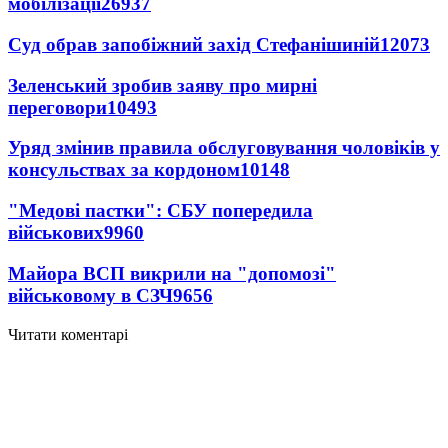
мобілізації
26937
Суд обрав запобіжний захід Стефанішиній
12073
Зеленський зробив заяву про мирні
переговори
10493
Уряд змінив правила обслуговування чоловіків у
консульствах за кордоном
10148
"Медові пастки": СБУ попередила
військових
9960
Майора ВСП викрили на "допомозі"
військовому в СЗЧ
9656
Читати коментарі