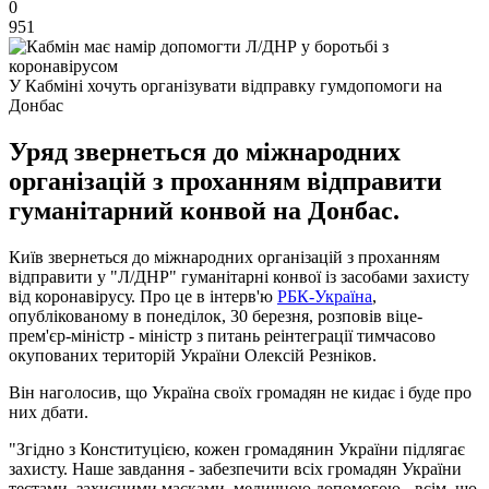
0
951
У Кабміні хочуть організувати відправку гумдопомоги на
Донбас
Уряд звернеться до міжнародних
організацій з проханням відправити
гуманітарний конвой на Донбас.
Київ звернеться до міжнародних організацій з проханням
відправити у "Л/ДНР" гуманітарні конвої із засобами захисту
від коронавірусу. Про це в інтерв'ю
РБК-Україна
,
опублікованому в понеділок, 30 березня, розповів віце-
прем'єр-міністр - міністр з питань реінтеграції тимчасово
окупованих територій України Олексій Резніков.
Він наголосив, що Україна своїх громадян не кидає і буде про
них дбати.
"Згідно з Конституцією, кожен громадянин України підлягає
захисту. Наше завдання - забезпечити всіх громадян України
тестами, захисними масками, медичною допомогою - всім, що