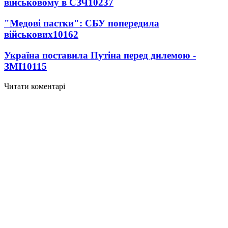
військовому в СЗЧ
10237
"Медові пастки": СБУ попередила
військових
10162
Україна поставила Путіна перед дилемою -
ЗМІ
10115
Читати коментарі