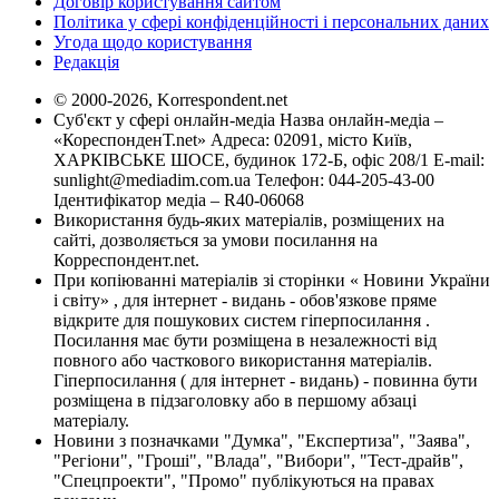
Договір користування сайтом
Політика у сфері конфіденційності і персональних даних
Угода щодо користування
Редакція
© 2000-2026, Korrespondent.net
Суб'єкт у сфері онлайн-медіа Назва онлайн-медіа –
«КореспонденТ.net» Адреса: 02091, місто Київ,
ХАРКІВСЬКЕ ШОСЕ, будинок 172-Б, офіс 208/1 E-mail:
sunlight@mediadim.com.ua
Телефон: 044-205-43-00
Ідентифікатор медіа – R40-06068
Використання будь-яких матеріалів, розміщених на
сайті, дозволяється за умови посилання на
Корреспондент.net.
При копіюванні матеріалів зі сторінки « Новини України
і світу» , для інтернет - видань - обов'язкове пряме
відкрите для пошукових систем гіперпосилання .
Посилання має бути розміщена в незалежності від
повного або часткового використання матеріалів.
Гіперпосилання ( для інтернет - видань) - повинна бути
розміщена в підзаголовку або в першому абзаці
матеріалу.
Новини з позначками "Думка", "Експертиза", "Заява",
"Регіони", "Гроші", "Влада", "Вибори", "Тест-драйв",
"Спецпроекти", "Промо" публікуються на правах