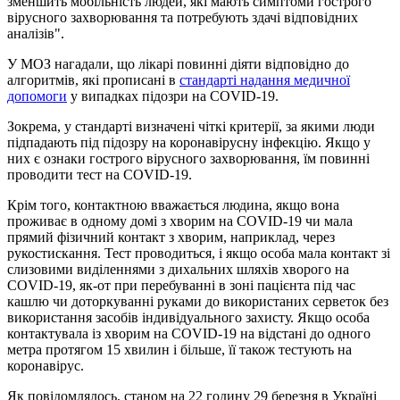
зменшить мобільність людей, які мають симптоми гострого
вірусного захворювання та потребують здачі відповідних
аналізів".
У МОЗ нагадали, що лікарі повинні діяти відповідно до
алгоритмів, які прописані в
стандарті надання медичної
допомоги
у випадках підозри на COVID-19.
Зокрема, у стандарті визначені чіткі критерії, за якими люди
підпадають під підозру на коронавірусну інфекцію. Якщо у
них є ознаки гострого вірусного захворювання, їм повинні
проводити тест на COVID-19.
Крім того, контактною вважається людина, якщо вона
проживає в одному домі з хворим на COVID-19 чи мала
прямий фізичний контакт з хворим, наприклад, через
рукостискання. Тест проводиться, і якщо особа мала контакт зі
слизовими виділеннями з дихальних шляхів хворого на
COVID-19, як-от при перебуванні в зоні пацієнта під час
кашлю чи доторкуванні руками до використаних серветок без
використання засобів індивідуального захисту. Якщо особа
контактувала із хворим на COVID-19 на відстані до одного
метра протягом 15 хвилин і більше, її також тестують на
коронавірус.
Як повідомлялось, станом на 22 годину 29 березня в Україні