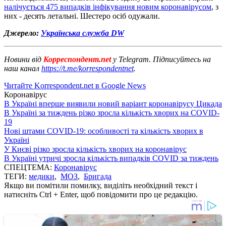
налічується 475 випадків інфікування новим коронавірусом
, з
них - десять летальні. Шестеро осіб одужали.
Джерело:
Українська служба DW
Новини від
Корреспондент.net
у Telegram. Підписуйтесь на
наш канал
https://t.me/korrespondentnet
.
Читайте Korrespondent.net в Google News
Коронавірус
В Україні вперше виявили новий варіант коронавірусу Цикада
В Україні за тиждень різко зросла кількість хворих на COVID-
19
Нові штами COVID-19: особливості та кількість хворих в
Україні
У Києві різко зросла кількість хворих на коронавірус
В Україні утричі зросла кількість випадків COVID за тиждень
СПЕЦТЕМА:
Коронавірус
ТЕГИ:
медики
,
МОЗ
,
Бригада
Якщо ви помітили помилку, виділіть необхідний текст і
натисніть Ctrl + Enter, щоб повідомити про це редакцію.