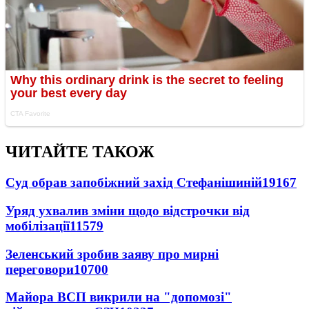
ЧИТАЙТЕ ТАКОЖ
Суд обрав запобіжний захід Стефанішиній
19167
Уряд ухвалив зміни щодо відстрочки від
мобілізації
11579
Зеленський зробив заяву про мирні
переговори
10700
Майора ВСП викрили на "допомозі"