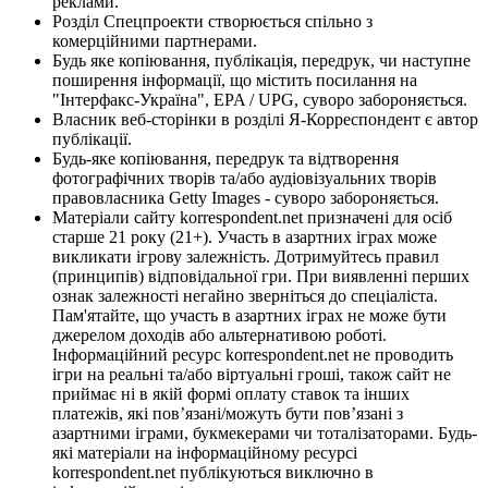
реклами.
Розділ Спецпроекти створюється спільно з
комерційними партнерами.
Будь яке копіювання, публікація, передрук, чи наступне
поширення інформації, що містить посилання на
"Інтерфакс-Україна", EPA / UPG, суворо забороняється.
Власник веб-сторінки в розділі Я-Корреспондент є автор
публікації.
Будь-яке копіювання, передрук та відтворення
фотографічних творів та/або аудіовізуальних творів
правовласника Getty Images - суворо забороняється.
Матеріали сайту korrespondent.net призначені для осіб
старше 21 року (21+). Участь в азартних іграх може
викликати ігрову залежність. Дотримуйтесь правил
(принципів) відповідальної гри. При виявленні перших
ознак залежності негайно зверніться до спеціаліста.
Пам'ятайте, що участь в азартних іграх не може бути
джерелом доходів або альтернативою роботі.
Інформаційний ресурс korrespondent.net не проводить
ігри на реальні та/або віртуальні гроші, також сайт не
приймає ні в якій формі оплату ставок та інших
платежів, які пов’язані/можуть бути пов’язані з
азартними іграми, букмекерами чи тоталізаторами. Будь-
які матеріали на інформаційному ресурсі
korrespondent.net публікуються виключно в