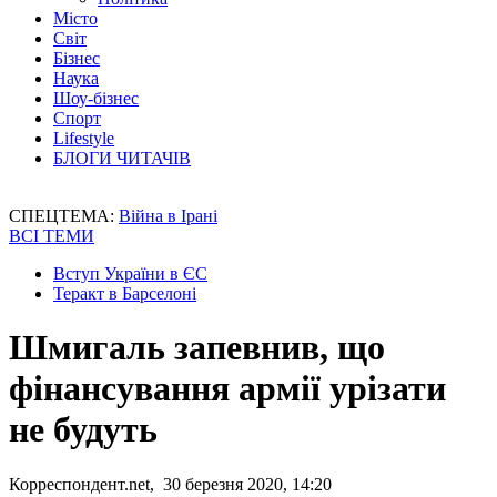
Місто
Світ
Бізнес
Наука
Шоу-бізнес
Спорт
Lifestyle
БЛОГИ ЧИТАЧІВ
СПЕЦТЕМА:
Війна в Ірані
ВСІ ТЕМИ
Вступ України в ЄС
Теракт в Барселоні
Шмигаль запевнив, що
фінансування армії урізати
не будуть
Корреспондент.net, 30 березня 2020, 14:20