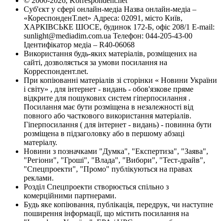
© 2000-2026, Korrespondent.net
Суб'єкт у сфері онлайн-медіа Назва онлайн-медіа –
«КореспонденТ.net» Адреса: 02091, місто Київ,
ХАРКІВСЬКЕ ШОСЕ, будинок 172-Б, офіс 208/1 E-mail:
sunlight@mediadim.com.ua
Телефон: 044-205-43-00
Ідентифікатор медіа – R40-06068
Використання будь-яких матеріалів, розміщених на
сайті, дозволяється за умови посилання на
Корреспондент.net.
При копіюванні матеріалів зі сторінки « Новини України
і світу» , для інтернет - видань - обов'язкове пряме
відкрите для пошукових систем гіперпосилання .
Посилання має бути розміщена в незалежності від
повного або часткового використання матеріалів.
Гіперпосилання ( для інтернет - видань) - повинна бути
розміщена в підзаголовку або в першому абзаці
матеріалу.
Новини з позначками "Думка", "Експертиза", "Заява",
"Регіони", "Гроші", "Влада", "Вибори", "Тест-драйв",
"Спецпроекти", "Промо" публікуються на правах
реклами.
Розділ Спецпроекти створюється спільно з
комерційними партнерами.
Будь яке копіювання, публікація, передрук, чи наступне
поширення інформації, що містить посилання на