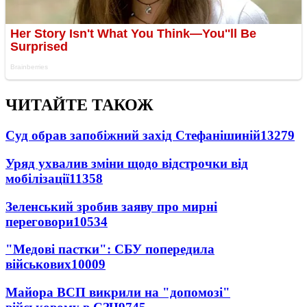
ЧИТАЙТЕ ТАКОЖ
Суд обрав запобіжний захід Стефанішиній
13279
Уряд ухвалив зміни щодо відстрочки від
мобілізації
11358
Зеленський зробив заяву про мирні
переговори
10534
"Медові пастки": СБУ попередила
військових
10009
Майора ВСП викрили на "допомозі"