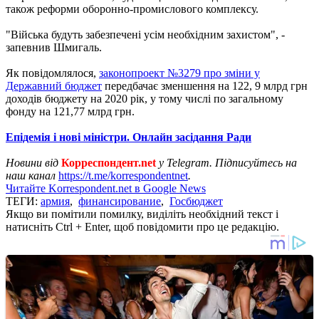
також реформи оборонно-промислового комплексу.
"Війська будуть забезпечені усім необхідним захистом", -
запевнив Шмигаль.
Як повідомлялося,
законопроект №3279 про зміни у
Державний бюджет
передбачає зменшення на 122, 9 млрд грн
доходів бюджету на 2020 рік, у тому числі по загальному
фонду на 121,77 млрд грн.
Епідемія і нові міністри. Онлайн засідання Ради
Новини від
Корреспондент.net
у Telegram. Підписуйтесь на
наш канал
https://t.me/korrespondentnet
.
Читайте Korrespondent.net в Google News
ТЕГИ:
армия
,
финансирование
,
Госбюджет
Якщо ви помітили помилку, виділіть необхідний текст і
натисніть Ctrl + Enter, щоб повідомити про це редакцію.