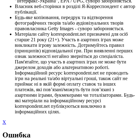
"Інтерфакс-Україна", EPA / UPG, суворо забороняється.
Власник веб-сторінки в розділі Я-Корреспондент є автор
публікації.
Будь-яке копіювання, передрук та відтворення
фотографічних творів та/або аудіовізуальних творів
правовласника Getty Images - суворо забороняється.
Матеріали сайту korrespondent.net призначені для осіб
старше 21 року (21+). Участь в азартних іграх може
викликати ігрову залежність. Дотримуйтесь правил
(принципів) відповідальної гри. При виявленні перших
ознак залежності негайно зверніться до спеціаліста.
Пам'ятайте, що участь в азартних іграх не може бути
джерелом доходів або альтернативою роботі.
Інформаційний ресурс korrespondent.net не проводить
ігри на реальні та/або віртуальні гроші, також сайт не
приймає ні в якій формі оплату ставок та інших
платежів, які пов’язані/можуть бути пов’язані з
азартними іграми, букмекерами чи тоталізаторами. Будь-
які матеріали на інформаційному ресурсі
korrespondent.net публікуються виключно в
інформаційних цілях.
X
Ошибка