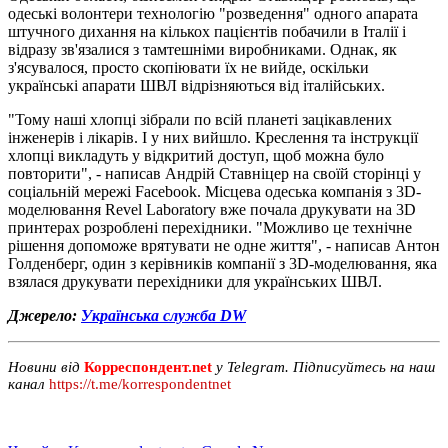
одеські волонтери технологію "розведення" одного апарата
штучного дихання на кількох пацієнтів побачили в Італії і
відразу зв'язалися з тамтешніми виробниками. Однак, як
з'ясувалося, просто скопіювати їх не вийде, оскільки
українські апарати ШВЛ відрізняються від італійських.
"Тому наші хлопці зібрали по всій планеті зацікавлених
інженерів і лікарів. І у них вийшло. Креслення та інструкції
хлопці викладуть у відкритий доступ, щоб можна було
повторити", - написав Андрій Ставніцер на своїй сторінці у
соціальній мережі Facebook. Місцева одеська компанія з 3D-
моделювання Revel Laboratory вже почала друкувати на 3D
принтерах розроблені перехідники. "Можливо це технічне
рішення допоможе врятувати не одне життя", - написав Антон
Голденберг, один з керівників компанії з 3D-моделювання, яка
взялася друкувати перехідники для українських ШВЛ.
Джерело:
Українська служба DW
Новини від
Корреспондент.net
у Telegram. Підписуйтесь на наш
канал
https://t.me/korrespondentnet