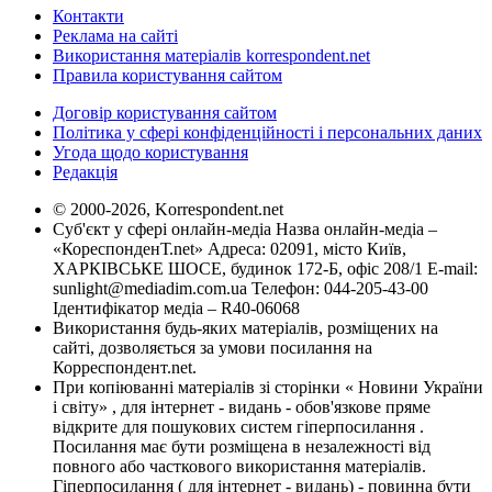
Контакти
Реклама на сайті
Використання матеріалів korrespondent.net
Правила користування сайтом
Договір користування сайтом
Політика у сфері конфіденційності і персональних даних
Угода щодо користування
Редакція
© 2000-2026, Korrespondent.net
Суб'єкт у сфері онлайн-медіа Назва онлайн-медіа –
«КореспонденТ.net» Адреса: 02091, місто Київ,
ХАРКІВСЬКЕ ШОСЕ, будинок 172-Б, офіс 208/1 E-mail:
sunlight@mediadim.com.ua
Телефон: 044-205-43-00
Ідентифікатор медіа – R40-06068
Використання будь-яких матеріалів, розміщених на
сайті, дозволяється за умови посилання на
Корреспондент.net.
При копіюванні матеріалів зі сторінки « Новини України
і світу» , для інтернет - видань - обов'язкове пряме
відкрите для пошукових систем гіперпосилання .
Посилання має бути розміщена в незалежності від
повного або часткового використання матеріалів.
Гіперпосилання ( для інтернет - видань) - повинна бути