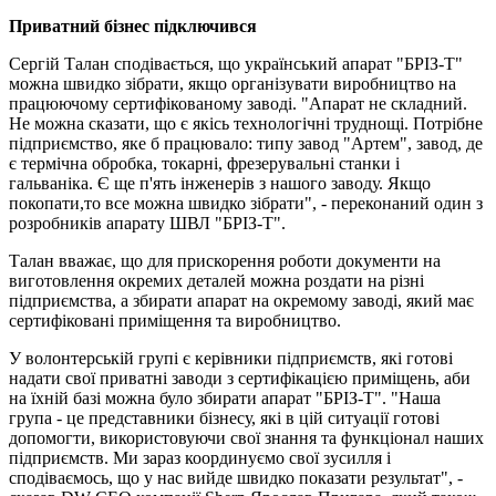
Приватний бізнес підключився
Сергій Талан сподівається, що український апарат "БРІЗ-Т"
можна швидко зібрати, якщо організувати виробництво на
працюючому сертифікованому заводі. "Апарат не складний.
Не можна сказати, що є якісь технологічні труднощі. Потрібне
підприємство, яке б працювало: типу завод "Артем", завод, де
є термічна обробка, токарні, фрезерувальні станки і
гальваніка. Є ще п'ять інженерів з нашого заводу. Якщо
покопати,то все можна швидко зібрати", - переконаний один з
розробників апарату ШВЛ "БРІЗ-Т".
Талан вважає, що для прискорення роботи документи на
виготовлення окремих деталей можна роздати на різні
підприємства, а збирати апарат на окремому заводі, який має
сертифіковані приміщення та виробництво.
У волонтерській групі є керівники підприємств, які готові
надати свої приватні заводи з сертифікацією приміщень, аби
на їхній базі можна було збирати апарат "БРІЗ-Т". "Наша
група - це представники бізнесу, які в цій ситуації готові
допомогти, використовуючи свої знання та функціонал наших
підприємств. Ми зараз координуємо свої зусилля і
сподіваємось, що у нас вийде швидко показати результат", -