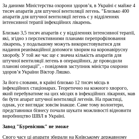
За даними Міністерства охорони здоров’я, в Україні є майже 4
тисяч апаратів для штучної вентиляції легень. "Близько 400
апаратів для штучної вентиляції легень є у відділеннях
інтенсивної терапії інфекційних лікарень.
Близько 3,5 тисяч апаратів є у відділеннях інтенсивної терапії,
які, згідно з перспективними планами перепрофілювання
лікарень, у подальшому можуть використовуватися для
надання реанімаційної допомоги хворим на коронавірусну
хворобу. У той же час ще є значна кількість апаратів для
штучної вентиляції легень в операційних, де проводили
планові операції", - повідомив заступник міністра охорони
здоров’я України Віктор Ляшко.
За його словами, в країні близько 12 тисяч місць в
інфекційних стаціонарах. Теоретично на кожного хворого,
який перебуватиме на цих місцях в інфекційних лікарнях, мав
би бути апарат штучної вентиляції легенів. На практиці,
однак, усе виглядає зовсім інакше. Саме тому волонтери,
представники бізнесу почали шукати можливості відновити
виробництво ШВЛ в Україні.
Завод "Буревісник" не зможе
Свого часу ці апарати збирали на Київському державному