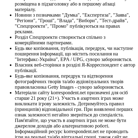
розміщена в підзаголовку або в першому абзаці
матеріалу.
Новини з позначками "Думка", "Експертиза", "Заява",
"Регіони", "Гроші", "Влада", "Вибори", "Тест-драйв",
"Спецпроекти", "Промо" публікуються на правах
реклами.
Розділ Спецпроекти створюється спільно з
комерційними партнерами.
Будь яке копіювання, публікація, передрук, чи наступне
поширення інформації, що містить посилання на
"Інтерфакс-Україна", EPA / UPG, суворо забороняється.
Власник веб-сторінки в розділі Я-Корреспондент є автор
публікації.
Будь-яке копіювання, передрук та відтворення
фотографічних творів та/або аудіовізуальних творів
правовласника Getty Images - суворо забороняється.
Матеріали сайту korrespondent.net призначені для осіб
старше 21 року (21+). Участь в азартних іграх може
викликати ігрову залежність. Дотримуйтесь правил
(принципів) відповідальної гри. При виявленні перших
ознак залежності негайно зверніться до спеціаліста.
Пам'ятайте, що участь в азартних іграх не може бути
джерелом доходів або альтернативою роботі.
Інформаційний ресурс korrespondent.net не проводить
ігри на реальні та/або віртуальні гроші, також сайт не