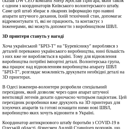
сказав DW СЕО компанії Sherp Ярослав Пригара, який також
є одним з координаторів Київського волонтерського штабу.
Саме цей штаб збирає в лікарнях інформацію про наявні
апарати штучного дихання, їхній технічний стан, допомагає
відремонтувати ті, які не працюють, та контактує з
інженерами, які можуть допомогти з виробництвом ШВЛ.
3D принтери стануть у нагоді
Хоча український "БРІЗ-Т" на "Буревіснику" вироблявся з
деталей переважно українського виробництва, нині більшість
з них вже не виробляється в країні. Тому для відновлення
виробництва потрібні імпортні деталі. Волонтерська група,
яка працює над відновленням виробництва апарату ШВЛ
"БРІЗ-Т", розглядає можливість друкувати необхідні деталі на
3D принтерах.
В Одесі інженери-волонтери розробили спеціальний
перехідник, який дозволяє через один апарат штучної
вентиляції легенів дихати одночасно чотирьом пацієнтам. Цей
перехідник розробники вже друкують на 3D принтерах для
існуючих апаратів та готові оснащати ними нові ШВЛ,
виробництво яких хочуть відновити в Україні.
Координатор антикризового штабу боротьби з COVID-19 в
Одеській області, бізнесмен Андрій Ставніцер розповів, що