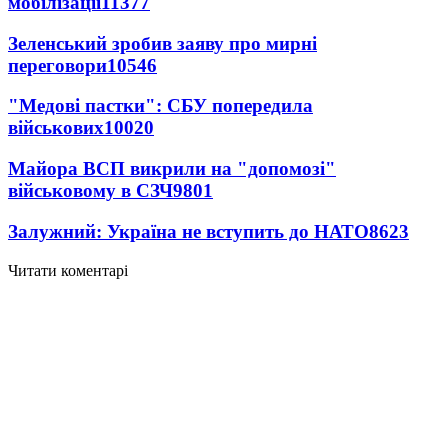
мобілізації
11377
Зеленський зробив заяву про мирні
переговори
10546
"Медові пастки": СБУ попередила
військових
10020
Майора ВСП викрили на "допомозі"
військовому в СЗЧ
9801
Залужний: Україна не вступить до НАТО
8623
Читати коментарі