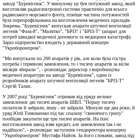
заводі "Буревісник". У минулому це був потужний завод, який
виготовляв радіоелектронні системи практично для всього
радянського морського флоту, пізніше частина потужностей
була перепрофільована на виготовлення медичних приладів.
Зокрема, "Буревісник" випускав апарати штучної вентиляції
легенів "Фаза-8", "Малятко", "БРІЗ" і "БРІЗ-Т" (апарат для
потреб швидкої медичної допомоги та медицини катастроф).
Зараз підприємство входить у державний концерн
"Укроборонпром".
"Ми випускали по 200 апаратів у рік, але коли була гостра
потреба і термінові замовлення, то і тисячу апаратів за вісім
місяців збирали ", - розповідає директор з виробництва
медичної апаратури на заводі "Буревісник", один із
розробників апарату штучної вентиляції легенів "БРІЗ-Т"
Сергій Талан.
У 2007 році "Буревісник" отримав від уряду велике
замовлення: дві тисячі апаратів ШВЛ. "Першу тисячу
оплатили й забрали, іншу - не забрали. Минули ще два роки, й
уряд Юлії Тимошенко під час спалаху "свинячого грипу"
пообіцяв закупити ще три тисячі апаратів. На їхнє
виготовлення завод взяв кредит, але замовлення так і не
надійшло", - розповідає заступник гендиректора концерну
"Укроборонпром" Мустафа Найєм. За його словами, завод під