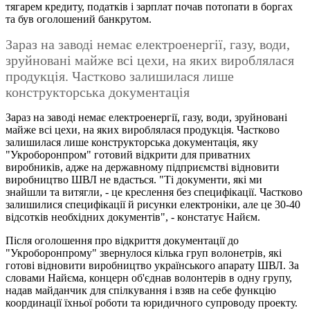
тягарем кредиту, податків і зарплат почав потопати в боргах
та був оголошений банкрутом.
Зараз на заводі немає електроенергії, газу, води,
зруйновані майже всі цехи, на яких вироблялася
продукція. Частково залишилася лише
конструкторська документація
Зараз на заводі немає електроенергії, газу, води, зруйновані
майже всі цехи, на яких вироблялася продукція. Частково
залишилася лише конструкторська документація, яку
"Укроборонпром" готовий відкрити для приватних
виробників, адже на державному підприємстві відновити
виробництво ШВЛ не вдасться. "Ті документи, які ми
знайшли та витягли, - це креслення без специфікації. Частково
залишилися специфікації й рисунки електроніки, але це 30-40
відсотків необхідних документів", - констатує Найєм.
Після оголошення про відкриття документації до
"Укроборонпрому" звернулося кілька груп волонетрів, які
готові відновити виробництво українського апарату ШВЛ. За
словами Найєма, концерн об'єднав волонтерів в одну групу,
надав майданчик для спілкування і взяв на себе функцію
координації їхньої роботи та юридичного супроводу проекту.