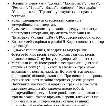
Новини з позначками "Думка", "Експертиза", "Заява",
"Регіони", "Гроші", "Влада", "Вибори", "Тест-драйв",
"Спецпроекти", "Промо" публікуються на правах
реклами.
Розділ Спецпроекти створюється спільно з
комерційними партнерами.
Будь яке копіювання, публікація, передрук, чи наступне
поширення інформації, що містить посилання на
"Інтерфакс-Україна", EPA / UPG, суворо забороняється.
Власник веб-сторінки в розділі Я-Корреспондент є автор
публікації.
Будь-яке копіювання, передрук та відтворення
фотографічних творів та/або аудіовізуальних творів
правовласника Getty Images - суворо забороняється.
Матеріали сайту korrespondent.net призначені для осіб
старше 21 року (21+). Участь в азартних іграх може
викликати ігрову залежність. Дотримуйтесь правил
(принципів) відповідальної гри. При виявленні перших
ознак залежності негайно зверніться до спеціаліста.
Пам'ятайте, що участь в азартних іграх не може бути
джерелом доходів або альтернативою роботі.
Інформаційний ресурс korrespondent.net не проводить
ігри на реальні та/або віртуальні гроші, також сайт не
приймає ні в якій формі оплату ставок та інших
платежів, які пов’язані/можуть бути пов’язані з