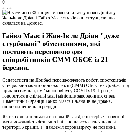
0
2132
Жан-Ів ле Дріан і Гайко Маас стурбовані ситуацією, що
склалася на Донбасі
Гайко Маас і Жан-Ів ле Дріан "дуже
стурбовані" обмеженнями, які
постають перепоною для
співробітників СММ ОБСЄ із 21
березня.
Сепаратисти на Донбасі перешкоджають роботі спостерігачів
Спеціальної моніторингової місії (СММ) ОБСЄ на Донбасі під
прикриттям пандемії коронавірусу COVID-19. Про це
говориться в спільній заяві міністрів закордонних справ
Німеччини і Франції Гайко Мааса і Жана-Ів ле Дріана,
оприлюдненій напередодні.
Як вказали дипломати в спільній заяві, спостерігачі повинні
мати можливість безпечно і вільно пересуватися по всій
території України, а "пандемія коронавірусу не повинна