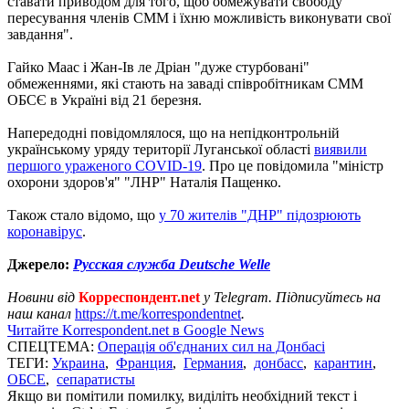
ставати приводом для того, щоб обмежувати свободу
пересування членів СММ і їхню можливість виконувати свої
завдання".
Гайко Маас і Жан-Ів ле Дріан "дуже стурбовані"
обмеженнями, які стають на заваді співробітникам СММ
ОБСЄ в Україні від 21 березня.
Напередодні повідомлялося, що на непідконтрольній
українському уряду території Луганської області
виявили
першого ураженого COVID-19
. Про це повідомила "міністр
охорони здоров'я" "ЛНР" Наталія Пащенко.
Також стало відомо, що
у 70 жителів "ДНР" підозрюють
коронавірус
.
Джерело:
Русская служба Deutsche Welle
Новини від
Корреспондент.net
у Telegram. Підписуйтесь на
наш канал
https://t.me/korrespondentnet
.
Читайте Korrespondent.net в Google News
СПЕЦТЕМА:
Операція об'єднаних сил на Донбасі
ТЕГИ:
Украина
,
Франция
,
Германия
,
донбасс
,
карантин
,
ОБСЕ
,
сепаратисты
Якщо ви помітили помилку, виділіть необхідний текст і