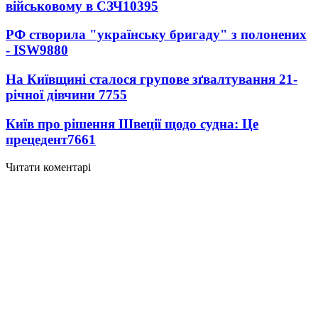
військовому в СЗЧ
10395
РФ створила "українську бригаду" з полонених
- ISW
9880
На Київщині сталося групове зґвалтування 21-
річної дівчини
7755
Київ про рішення Швеції щодо судна: Це
прецедент
7661
Читати коментарі