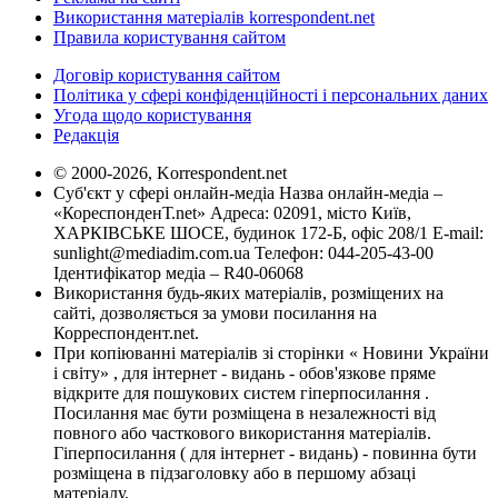
Використання матеріалів korrespondent.net
Правила користування сайтом
Договір користування сайтом
Політика у сфері конфіденційності і персональних даних
Угода щодо користування
Редакція
© 2000-2026, Korrespondent.net
Суб'єкт у сфері онлайн-медіа Назва онлайн-медіа –
«КореспонденТ.net» Адреса: 02091, місто Київ,
ХАРКІВСЬКЕ ШОСЕ, будинок 172-Б, офіс 208/1 E-mail:
sunlight@mediadim.com.ua
Телефон: 044-205-43-00
Ідентифікатор медіа – R40-06068
Використання будь-яких матеріалів, розміщених на
сайті, дозволяється за умови посилання на
Корреспондент.net.
При копіюванні матеріалів зі сторінки « Новини України
і світу» , для інтернет - видань - обов'язкове пряме
відкрите для пошукових систем гіперпосилання .
Посилання має бути розміщена в незалежності від
повного або часткового використання матеріалів.
Гіперпосилання ( для інтернет - видань) - повинна бути
розміщена в підзаголовку або в першому абзаці
матеріалу.