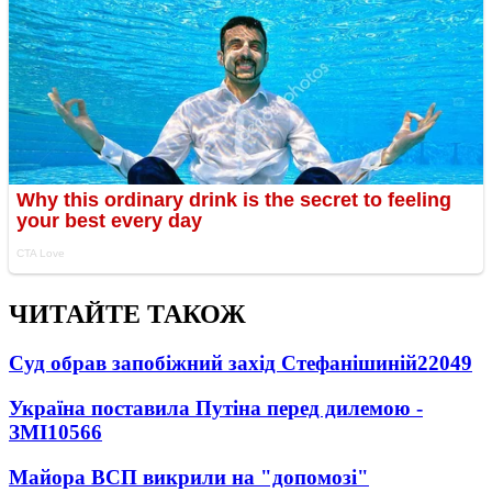
ЧИТАЙТЕ ТАКОЖ
Суд обрав запобіжний захід Стефанішиній
22049
Україна поставила Путіна перед дилемою -
ЗМІ
10566
Майора ВСП викрили на "допомозі"