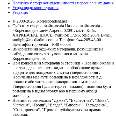
Політика у сфері конфіденційності і персональних даних
Угода щодо користування
Редакція
© 2000-2026, Korrespondent.net
Суб'єкт у сфері онлайн-медіа Назва онлайн-медіа –
«КореспонденТ.net» Адреса: 02091, місто Київ,
ХАРКІВСЬКЕ ШОСЕ, будинок 172-Б, офіс 208/1 E-mail:
sunlight@mediadim.com.ua
Телефон: 044-205-43-00
Ідентифікатор медіа – R40-06068
Використання будь-яких матеріалів, розміщених на
сайті, дозволяється за умови посилання на
Корреспондент.net.
При копіюванні матеріалів зі сторінки « Новини України
і світу» , для інтернет - видань - обов'язкове пряме
відкрите для пошукових систем гіперпосилання .
Посилання має бути розміщена в незалежності від
повного або часткового використання матеріалів.
Гіперпосилання ( для інтернет - видань) - повинна бути
розміщена в підзаголовку або в першому абзаці
матеріалу.
Новини з позначками "Думка", "Експертиза", "Заява",
"Регіони", "Гроші", "Влада", "Вибори", "Тест-драйв",
"Спецпроекти", "Промо" публікуються на правах
реклами.