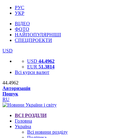
РУС
УКР
ВІДЕО
ФОТО
НАЙПОПУЛЯРНІШІ
СПЕЦПРОЕКТИ
USD
USD
44.4962
EUR
51.3814
Всі курси валют
44.4962
Авторизація
Пошук
RU
ВСІ РОЗДІЛИ
Головна
Україна
Всі новини розділу
Політика