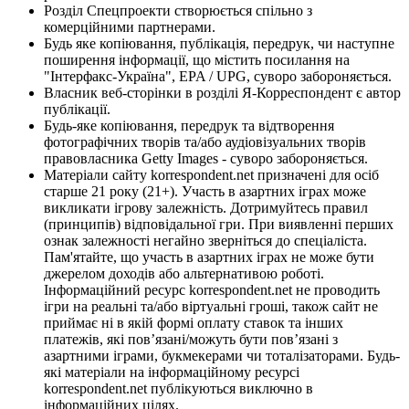
Розділ Спецпроекти створюється спільно з
комерційними партнерами.
Будь яке копіювання, публікація, передрук, чи наступне
поширення інформації, що містить посилання на
"Інтерфакс-Україна", EPA / UPG, суворо забороняється.
Власник веб-сторінки в розділі Я-Корреспондент є автор
публікації.
Будь-яке копіювання, передрук та відтворення
фотографічних творів та/або аудіовізуальних творів
правовласника Getty Images - суворо забороняється.
Матеріали сайту korrespondent.net призначені для осіб
старше 21 року (21+). Участь в азартних іграх може
викликати ігрову залежність. Дотримуйтесь правил
(принципів) відповідальної гри. При виявленні перших
ознак залежності негайно зверніться до спеціаліста.
Пам'ятайте, що участь в азартних іграх не може бути
джерелом доходів або альтернативою роботі.
Інформаційний ресурс korrespondent.net не проводить
ігри на реальні та/або віртуальні гроші, також сайт не
приймає ні в якій формі оплату ставок та інших
платежів, які пов’язані/можуть бути пов’язані з
азартними іграми, букмекерами чи тоталізаторами. Будь-
які матеріали на інформаційному ресурсі
korrespondent.net публікуються виключно в
інформаційних цілях.