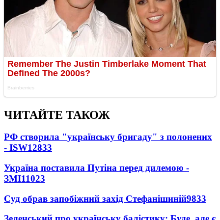
ЧИТАЙТЕ ТАКОЖ
РФ створила "українську бригаду" з полонених
- ISW
12833
Україна поставила Путіна перед дилемою -
ЗМІ
11023
Суд обрав запобіжний захід Стефанішиній
9833
Зеленський про українську балістику: Буде, але є