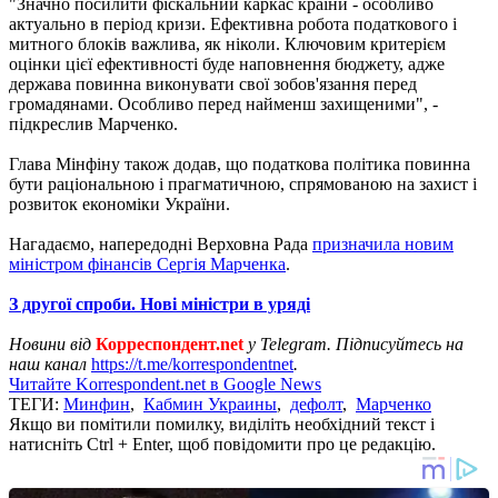
"Значно посилити фіскальний каркас країни - особливо
актуально в період кризи. Ефективна робота податкового і
митного блоків важлива, як ніколи. Ключовим критерієм
оцінки цієї ефективності буде наповнення бюджету, адже
держава повинна виконувати свої зобов'язання перед
громадянами. Особливо перед найменш захищеними", -
підкреслив Марченко.
Глава Мінфіну також додав, що податкова політика повинна
бути раціональною і прагматичною, спрямованою на захист і
розвиток економіки України.
Нагадаємо, напередодні Верховна Рада
призначила новим
міністром фінансів Сергія Марченка
.
З другої спроби. Нові міністри в уряді
Новини від
Корреспондент.net
у Telegram. Підписуйтесь на
наш канал
https://t.me/korrespondentnet
.
Читайте Korrespondent.net в Google News
ТЕГИ:
Минфин
,
Кабмин Украины
,
дефолт
,
Марченко
Якщо ви помітили помилку, виділіть необхідний текст і
натисніть Ctrl + Enter, щоб повідомити про це редакцію.