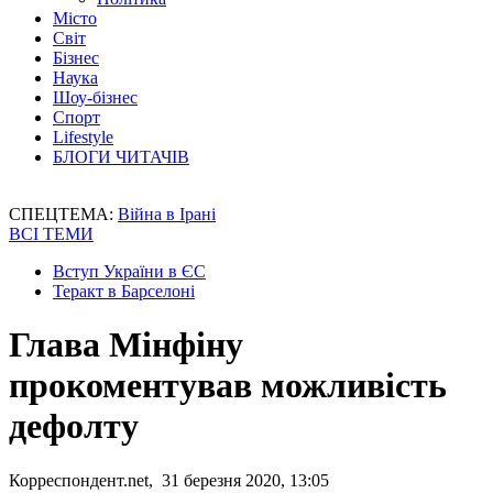
Місто
Світ
Бізнес
Наука
Шоу-бізнес
Спорт
Lifestyle
БЛОГИ ЧИТАЧІВ
СПЕЦТЕМА:
Війна в Ірані
ВСІ ТЕМИ
Вступ України в ЄС
Теракт в Барселоні
Глава Мінфіну
прокоментував можливість
дефолту
Корреспондент.net, 31 березня 2020, 13:05