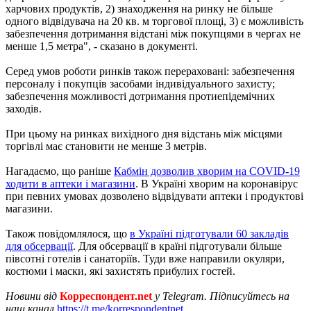
харчових продуктів, 2) знаходження на ринку не більше
одного відвідувача на 20 кв. м торгової площі, 3) є можливість
забезпечення дотримання відстані між покупцями в чергах не
менше 1,5 метра", - сказано в документі.
Серед умов роботи ринків також перераховані: забезпечення
персоналу і покупців засобами індивідуального захисту;
забезпечення можливості дотримання протиепідемічних
заходів.
При цьому на ринках вихідного дня відстань між місцями
торгівлі має становити не менше 3 метрів.
Нагадаємо, що раніше
Кабмін дозволив хворим на COVID-19
ходити в аптеки і магазини
. В Україні хворим на коронавірус
при певних умовах дозволено відвідувати аптеки і продуктові
магазини.
Також повідомлялося, що
в Україні підготували 60 закладів
для обсервації
. Для обсервації в країні підготували більше
півсотні готелів і санаторіїв. Туди вже направили окуляри,
костюми і маски, які захистять прибулих гостей.
Новини від
Корреспондент.net
у Telegram. Підписуйтесь на
наш канал
https://t.me/korrespondentnet
.