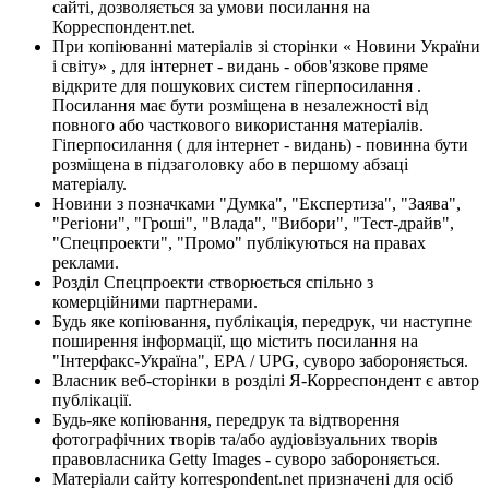
сайті, дозволяється за умови посилання на
Корреспондент.net.
При копіюванні матеріалів зі сторінки « Новини України
і світу» , для інтернет - видань - обов'язкове пряме
відкрите для пошукових систем гіперпосилання .
Посилання має бути розміщена в незалежності від
повного або часткового використання матеріалів.
Гіперпосилання ( для інтернет - видань) - повинна бути
розміщена в підзаголовку або в першому абзаці
матеріалу.
Новини з позначками "Думка", "Експертиза", "Заява",
"Регіони", "Гроші", "Влада", "Вибори", "Тест-драйв",
"Спецпроекти", "Промо" публікуються на правах
реклами.
Розділ Спецпроекти створюється спільно з
комерційними партнерами.
Будь яке копіювання, публікація, передрук, чи наступне
поширення інформації, що містить посилання на
"Інтерфакс-Україна", EPA / UPG, суворо забороняється.
Власник веб-сторінки в розділі Я-Корреспондент є автор
публікації.
Будь-яке копіювання, передрук та відтворення
фотографічних творів та/або аудіовізуальних творів
правовласника Getty Images - суворо забороняється.
Матеріали сайту korrespondent.net призначені для осіб