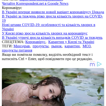
Читайте Korrespondent.net в Google News
Коронавірус
В Україні вперше виявили новий варіант коронавірусу Цикада
В Україні за тиждень різко зросла кількість хворих на COVID-
19
Нові штами COVID-19: особливості та кількість хворих в
Україні
У Києві різко зросла кількість хворих на коронавірус
В Україні утричі зросла кількість випадків COVID за тиждень
СПЕЦТЕМА:
Коронавірус
,
Карантин у Києві та Україні
ТЕГИ:
Минздрав
,
продукты
,
рынок
,
карантин
,
МОЗ
,
продукты питания
Якщо ви помітили помилку, виділіть необхідний текст і
натисніть Ctrl + Enter, щоб повідомити про це редакцію.