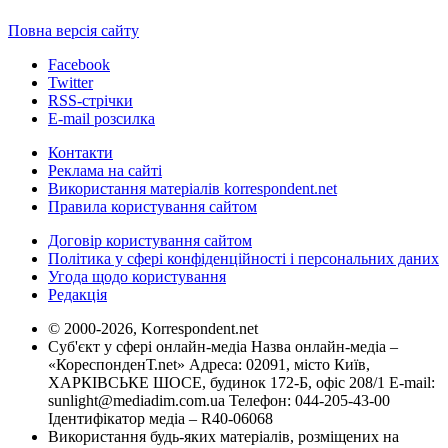
Повна версія сайту
Facebook
Twitter
RSS-стрічки
E-mail розсилка
Контакти
Реклама на сайті
Використання матеріалів korrespondent.net
Правила користування сайтом
Договір користування сайтом
Політика у сфері конфіденційності і персональних даних
Угода щодо користування
Редакція
© 2000-2026, Korrespondent.net
Суб'єкт у сфері онлайн-медіа Назва онлайн-медіа –
«КореспонденТ.net» Адреса: 02091, місто Київ,
ХАРКІВСЬКЕ ШОСЕ, будинок 172-Б, офіс 208/1 E-mail:
sunlight@mediadim.com.ua
Телефон: 044-205-43-00
Ідентифікатор медіа – R40-06068
Використання будь-яких матеріалів, розміщених на