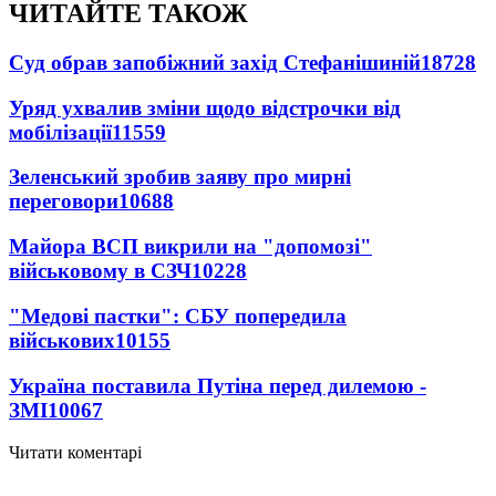
ЧИТАЙТЕ ТАКОЖ
Суд обрав запобіжний захід Стефанішиній
18728
Уряд ухвалив зміни щодо відстрочки від
мобілізації
11559
Зеленський зробив заяву про мирні
переговори
10688
Майора ВСП викрили на "допомозі"
військовому в СЗЧ
10228
"Медові пастки": СБУ попередила
військових
10155
Україна поставила Путіна перед дилемою -
ЗМІ
10067
Читати коментарі