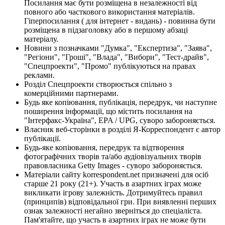
Посилання має бути розміщена в незалежності від
повного або часткового використання матеріалів.
Гіперпосилання ( для інтернет - видань) - повинна бути
розміщена в підзаголовку або в першому абзаці
матеріалу.
Новини з позначками "Думка", "Експертиза", "Заява",
"Регіони", "Гроші", "Влада", "Вибори", "Тест-драйв",
"Спецпроекти", "Промо" публікуються на правах
реклами.
Розділ Спецпроекти створюється спільно з
комерційними партнерами.
Будь яке копіювання, публікація, передрук, чи наступне
поширення інформації, що містить посилання на
"Інтерфакс-Україна", EPA / UPG, суворо забороняється.
Власник веб-сторінки в розділі Я-Корреспондент є автор
публікації.
Будь-яке копіювання, передрук та відтворення
фотографічних творів та/або аудіовізуальних творів
правовласника Getty Images - суворо забороняється.
Матеріали сайту korrespondent.net призначені для осіб
старше 21 року (21+). Участь в азартних іграх може
викликати ігрову залежність. Дотримуйтесь правил
(принципів) відповідальної гри. При виявленні перших
ознак залежності негайно зверніться до спеціаліста.
Пам'ятайте, що участь в азартних іграх не може бути