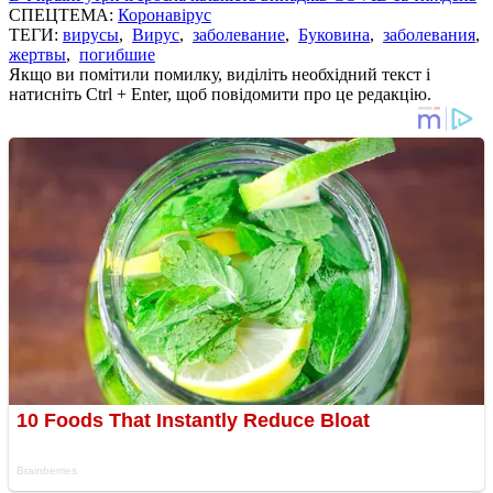
СПЕЦТЕМА:
Коронавірус
ТЕГИ:
вирусы
,
Вирус
,
заболевание
,
Буковина
,
заболевания
,
жертвы
,
погибшие
Якщо ви помітили помилку, виділіть необхідний текст і
натисніть Ctrl + Enter, щоб повідомити про це редакцію.