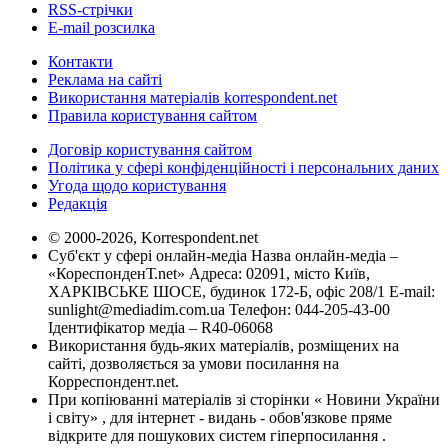
RSS-стрічки
E-mail розсилка
Контакти
Реклама на сайті
Використання матеріалів korrespondent.net
Правила користування сайтом
Договір користування сайтом
Політика у сфері конфіденційності і персональних даних
Угода щодо користування
Редакція
© 2000-2026, Korrespondent.net
Суб'єкт у сфері онлайн-медіа Назва онлайн-медіа –
«КореспонденТ.net» Адреса: 02091, місто Київ,
ХАРКІВСЬКЕ ШОСЕ, будинок 172-Б, офіс 208/1 E-mail:
sunlight@mediadim.com.ua
Телефон: 044-205-43-00
Ідентифікатор медіа – R40-06068
Використання будь-яких матеріалів, розміщених на
сайті, дозволяється за умови посилання на
Корреспондент.net.
При копіюванні матеріалів зі сторінки « Новини України
і світу» , для інтернет - видань - обов'язкове пряме
відкрите для пошукових систем гіперпосилання .