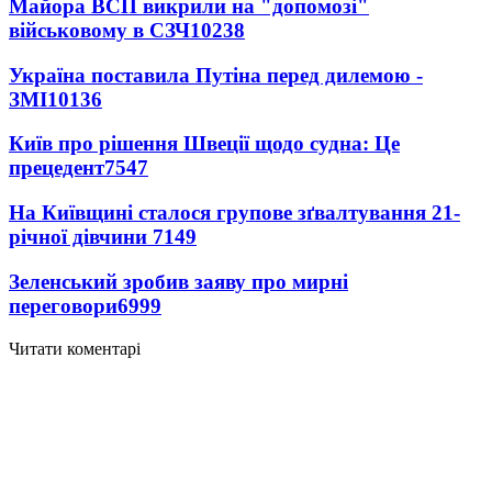
Майора ВСП викрили на "допомозі"
військовому в СЗЧ
10238
Україна поставила Путіна перед дилемою -
ЗМІ
10136
Київ про рішення Швеції щодо судна: Це
прецедент
7547
На Київщині сталося групове зґвалтування 21-
річної дівчини
7149
Зеленський зробив заяву про мирні
переговори
6999
Читати коментарі