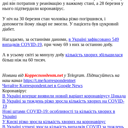
дні він потрапив у реанімацію у важкому стані, а 28 березня у
нього підтвердили коронавірус.
У ніч на 30 березня стан чоловіка різко погіршився, і
допомогти йому лікарі не змогли. У пацієнта був цукровий
діабет.
Нагадаємо, за останніми даними,
в Україні зафіксовано 549
випадків COVID-19
, при чому 69 з них за останню добу.
А в усьому світі за минулу добу
кількість хворих збільшилася
більш ніж на 60 тисяч.
Новини від
Корреспондент.net
у Telegram. Підписуйтесь на
наш канал
https://t.me/korrespondentnet
Читайте Korrespondent.net в Google News
Коронавірус
В Україні вперше виявили новий варіант коронавірусу Цикада
В Україні за тиждень різко зросла кількість хворих на COVID-
19
Нові штами COVID-19: особливості та кількість хворих в
Україні
У Києві різко зросла кількість хворих на коронавірус
В Україні утричі зросла кількість випадків COVID за тиждень