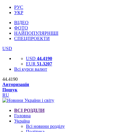
РУС
УКР
ВІДЕО
ФОТО
НАЙПОПУЛЯРНІШІ
СПЕЦПРОЕКТИ
USD
USD
44.4190
EUR
51.3207
Всі курси валют
44.4190
Авторизація
Пошук
RU
ВСІ РОЗДІЛИ
Головна
Україна
Всі новини розділу
Політика