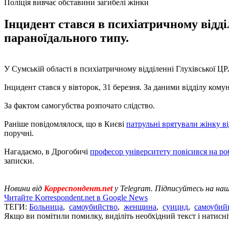
Поліція вивчає обставини загибелі жінки
Інцидент стався в психіатричному відді
параноїдального типу.
У Сумській області в психіатричному відділенні Глухівської ЦР
Інцидент стався у вівторок, 31 березня. За даними відділу комун
За фактом самогубства розпочато слідство.
Раніше повідомлялося, що в Києві
патрульні врятували жінку в
поручні.
Нагадаємо, в Дрогобичі
професор університету повісився на ро
записки.
Новини від
Корреспондент.net
у Telegram. Підписуйтесь на на
Читайте Korrespondent.net в Google News
ТЕГИ:
Больница
,
самоубийство
,
женщина
,
суицид
,
самоубий
Якщо ви помітили помилку, виділіть необхідний текст і натисніт