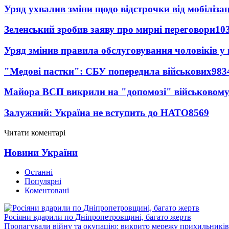
Уряд ухвалив зміни щодо відстрочки від мобілізац
Зеленський зробив заяву про мирні переговори
10
Уряд змінив правила обслуговування чоловіків у
"Медові пастки": СБУ попередила військових
983
Майора ВСП викрили на "допомозі" військовому
Залужний: Україна не вступить до НАТО
8569
Читати коментарі
Новини України
Останні
Популярні
Коментовані
Росіяни вдарили по Дніпропетровщині, багато жертв
Пропагували війну та окупацію: викрито мережу прихильникі