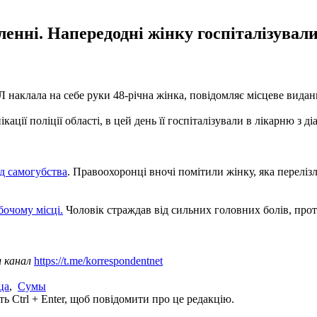
ленні. Напередодні жінку госпіталізувал
Л наклала на себе руки 48-річна жінка, повідомляє місцеве вида
ікації поліції області, в цей день її госпіталізували в лікарню з
ід самогубства
. Правоохоронці вночі помітили жінку, яка перелізл
бочому місці.
Чоловік страждав від сильних головних болів, проте
ш канал
https://t.me/korrespondentnet
ца
,
Сумы
ь Ctrl + Enter, щоб повідомити про це редакцію.