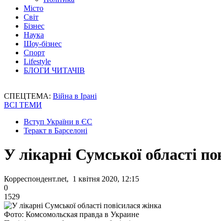
Місто
Світ
Бізнес
Наука
Шоу-бізнес
Спорт
Lifestyle
БЛОГИ ЧИТАЧІВ
СПЕЦТЕМА:
Війна в Ірані
ВСІ ТЕМИ
Вступ України в ЄС
Теракт в Барселоні
У лікарні Сумської області по
Корреспондент.net, 1 квітня 2020, 12:15
0
1529
Фото: Комсомольская правда в Украине