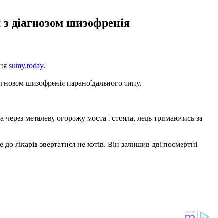
и з діагнозом шизофренія
ння
sumy.today
.
 діагнозом шизофренія параноїдального типу.
а через металеву огорожу моста і стояла, ледь тримаючись за
 до лікарів звертатися не хотів. Він залишив дві посмертні