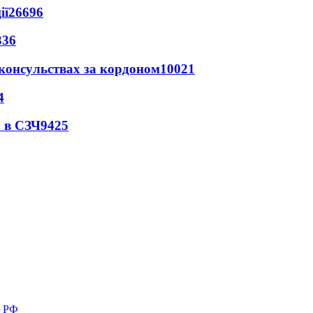
ії
26696
336
 консульствах за кордоном
10021
4
 в СЗЧ
9425
в РФ