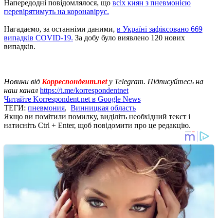
Напередодні повідомлялося, що
всіх киян з пневмонією
перевірятимуть на коронавірус.
Нагадаємо, за останніми даними,
в Україні зафіксовано 669
випадків COVID-19.
За добу було виявлено 120 нових
випадків.
Новини від
Корреспондент.net
у Telegram. Підписуйтесь на
наш канал
https://t.me/korrespondentnet
Читайте Korrespondent.net в Google News
ТЕГИ:
пневмония
,
Винницкая область
Якщо ви помітили помилку, виділіть необхідний текст і
натисніть Ctrl + Enter, щоб повідомити про це редакцію.