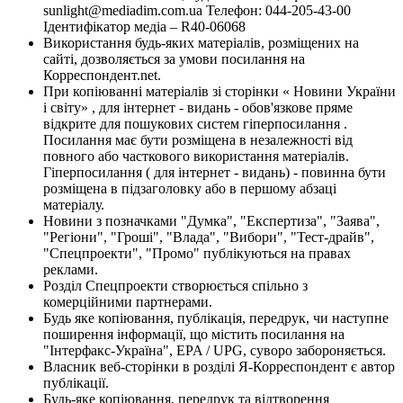
sunlight@mediadim.com.ua
Телефон: 044-205-43-00
Ідентифікатор медіа – R40-06068
Використання будь-яких матеріалів, розміщених на
сайті, дозволяється за умови посилання на
Корреспондент.net.
При копіюванні матеріалів зі сторінки « Новини України
і світу» , для інтернет - видань - обов'язкове пряме
відкрите для пошукових систем гіперпосилання .
Посилання має бути розміщена в незалежності від
повного або часткового використання матеріалів.
Гіперпосилання ( для інтернет - видань) - повинна бути
розміщена в підзаголовку або в першому абзаці
матеріалу.
Новини з позначками "Думка", "Експертиза", "Заява",
"Регіони", "Гроші", "Влада", "Вибори", "Тест-драйв",
"Спецпроекти", "Промо" публікуються на правах
реклами.
Розділ Спецпроекти створюється спільно з
комерційними партнерами.
Будь яке копіювання, публікація, передрук, чи наступне
поширення інформації, що містить посилання на
"Інтерфакс-Україна", EPA / UPG, суворо забороняється.
Власник веб-сторінки в розділі Я-Корреспондент є автор
публікації.
Будь-яке копіювання, передрук та відтворення