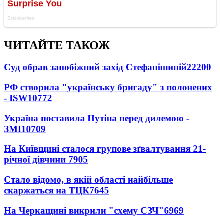
ЧИТАЙТЕ ТАКОЖ
Суд обрав запобіжний захід Стефанішиній
22200
РФ створила "українську бригаду" з полонених
- ISW
10772
Україна поставила Путіна перед дилемою -
ЗМІ
10709
На Київщині сталося групове зґвалтування 21-
річної дівчини
7905
Стало відомо, в якій області найбільше
скаржаться на ТЦК
7645
На Черкащині викрили "схему СЗЧ"
6969