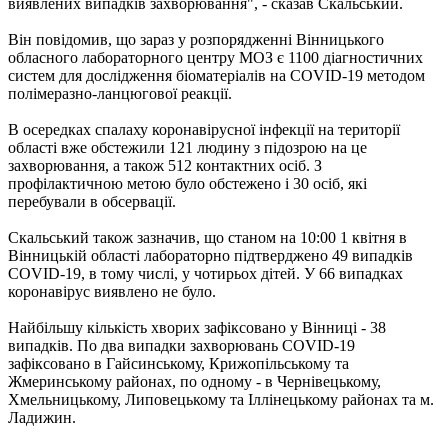
виявлених випадків захворювання", - сказав Скальський.
Він повідомив, що зараз у розпорядженні Вінницького
обласного лабораторного центру МОЗ є 1100 діагностичних
систем для дослідження біоматеріалів на СOVID-19 методом
полімеразно-ланцюгової реакції.
В осередках спалаху коронавірусної інфекції на території
області вже обстежили 121 людину з підозрою на це
захворювання, а також 512 контактних осіб. З
профілактичною метою було обстежено і 30 осіб, які
перебували в обсервації.
Скальський також зазначив, що станом на 10:00 1 квітня в
Вінницькій області лабораторно підтверджено 49 випадків
СOVID-19, в тому числі, у чотирьох дітей. У 66 випадках
коронавірус виявлено не було.
Найбільшу кількість хворих зафіксовано у Вінниці - 38
випадків. По два випадки захворювань СOVID-19
зафіксовано в Гайсинському, Крижопільському та
Жмеринському районах, по одному - в Чернівецькому,
Хмельницькому, Липовецькому та Іллінецькому районах та м.
Ладижин.