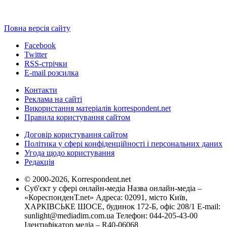
Повна версія сайту
Facebook
Twitter
RSS-стрічки
E-mail розсилка
Контакти
Реклама на сайті
Використання матеріалів korrespondent.net
Правила користування сайтом
Договір користування сайтом
Політика у сфері конфіденційності і персональних даних
Угода щодо користування
Редакція
© 2000-2026, Korrespondent.net
Суб'єкт у сфері онлайн-медіа Назва онлайн-медіа –
«КореспонденТ.net» Адреса: 02091, місто Київ,
ХАРКІВСЬКЕ ШОСЕ, будинок 172-Б, офіс 208/1 E-mail:
sunlight@mediadim.com.ua
Телефон: 044-205-43-00
Ідентифікатор медіа – R40-06068