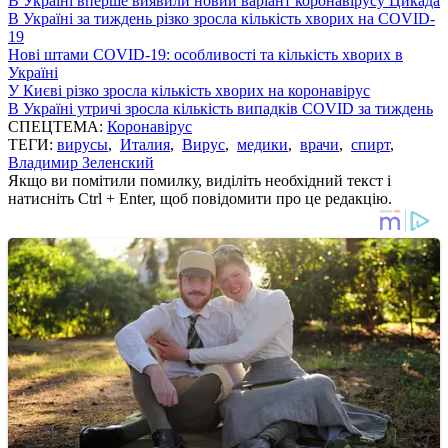
В Україні вперше виявили новий варіант коронавірусу Цикада
В Україні за тиждень різко зросла кількість хворих на COVID-
19
Нові штами COVID-19: особливості та кількість хворих в
Україні
У Києві різко зросла кількість хворих на коронавірус
В Україні утричі зросла кількість випадків COVID за тиждень
СПЕЦТЕМА:
Коронавірус
ТЕГИ:
вирусы
,
Италия
,
Вирус
,
медики
,
врачи
,
спирт
,
Владимир Зеленский
Якщо ви помітили помилку, виділіть необхідний текст і
натисніть Ctrl + Enter, щоб повідомити про це редакцію.