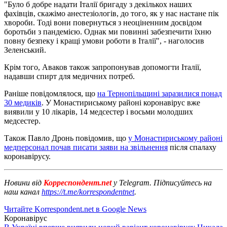
"Було б добре надати Італії бригаду з декількох наших
фахівців, скажімо анестезіологів, до того, як у нас настане пік
хвороби. Тоді вони повернуться з неоціненним досвідом
боротьби з пандемією. Однак ми повинні забезпечити їхню
повну безпеку і кращі умови роботи в Італії", - наголосив
Зеленський.
Крім того, Аваков також запропонував допомогти Італії,
надавши спирт для медичних потреб.
Раніше повідомлялося, що
на Тернопільщині заразилися понад
30 медиків
. У Монастириському районі коронавірус вже
виявили у 10 лікарів, 14 медсестер і восьми молодших
медсестер.
Також Павло Дронь повідомив, що
у Монастириському районі
медперсонал почав писати заяви на звільнення
після спалаху
коронавірусу.
Новини від
Корреспондент.net
у Telegram. Підписуйтесь на
наш канал
https://t.me/korrespondentnet
.
Читайте Korrespondent.net в Google News
Коронавірус