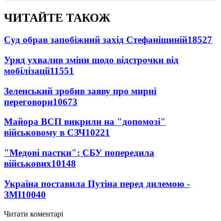
ЧИТАЙТЕ ТАКОЖ
Суд обрав запобіжний захід Стефанішиній
18527
Уряд ухвалив зміни щодо відстрочки від
мобілізації
11551
Зеленський зробив заяву про мирні
переговори
10673
Майора ВСП викрили на "допомозі"
військовому в СЗЧ
10221
"Медові пастки": СБУ попередила
військових
10148
Україна поставила Путіна перед дилемою -
ЗМІ
10040
Читати коментарі