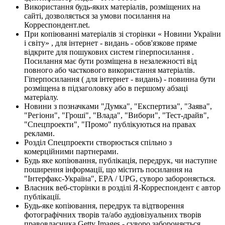
Використання будь-яких матеріалів, розміщених на
сайті, дозволяється за умови посилання на
Корреспондент.net.
При копіюванні матеріалів зі сторінки « Новини України
і світу» , для інтернет - видань - обов'язкове пряме
відкрите для пошукових систем гіперпосилання .
Посилання має бути розміщена в незалежності від
повного або часткового використання матеріалів.
Гіперпосилання ( для інтернет - видань) - повинна бути
розміщена в підзаголовку або в першому абзаці
матеріалу.
Новини з позначками "Думка", "Експертиза", "Заява",
"Регіони", "Гроші", "Влада", "Вибори", "Тест-драйв",
"Спецпроекти", "Промо" публікуються на правах
реклами.
Розділ Спецпроекти створюється спільно з
комерційними партнерами.
Будь яке копіювання, публікація, передрук, чи наступне
поширення інформації, що містить посилання на
"Інтерфакс-Україна", EPA / UPG, суворо забороняється.
Власник веб-сторінки в розділі Я-Корреспондент є автор
публікації.
Будь-яке копіювання, передрук та відтворення
фотографічних творів та/або аудіовізуальних творів
правовласника Getty Images - суворо забороняється.