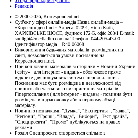
Угода щодо користування
Редакція
© 2000-2026, Korrespondent.net
Суб'єкт у сфері онлайн-медіа Назва онлайн-медіа –
«КореспонденТ.net» Адреса: 02091, місто Київ,
ХАРКІВСЬКЕ ШОСЕ, будинок 172-Б, офіс 208/1 E-mail:
sunlight@mediadim.com.ua
Телефон: 044-205-43-00
Ідентифікатор медіа – R40-06068
Використання будь-яких матеріалів, розміщених на
сайті, дозволяється за умови посилання на
Корреспондент.net.
При копіюванні матеріалів зі сторінки « Новини України
і світу» , для інтернет - видань - обов'язкове пряме
відкрите для пошукових систем гіперпосилання .
Посилання має бути розміщена в незалежності від
повного або часткового використання матеріалів.
Гіперпосилання ( для інтернет - видань) - повинна бути
розміщена в підзаголовку або в першому абзаці
матеріалу.
Новини з позначками "Думка", "Експертиза", "Заява",
"Регіони", "Гроші", "Влада", "Вибори", "Тест-драйв",
"Спецпроекти", "Промо" публікуються на правах
реклами.
Розділ Спецпроекти створюється спільно з