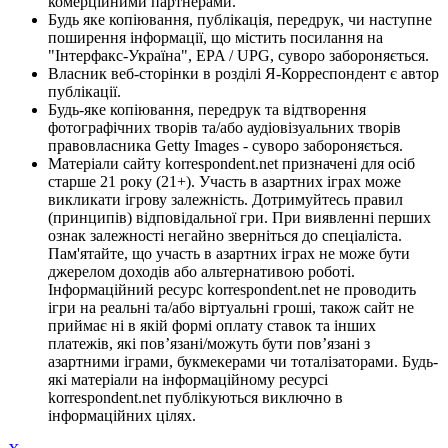
комерційними партнерами.
Будь яке копіювання, публікація, передрук, чи наступне
поширення інформації, що містить посилання на
"Інтерфакс-Україна", EPA / UPG, суворо забороняється.
Власник веб-сторінки в розділі Я-Корреспондент є автор
публікації.
Будь-яке копіювання, передрук та відтворення
фотографічних творів та/або аудіовізуальних творів
правовласника Getty Images - суворо забороняється.
Матеріали сайту korrespondent.net призначені для осіб
старше 21 року (21+). Участь в азартних іграх може
викликати ігрову залежність. Дотримуйтесь правил
(принципів) відповідальної гри. При виявленні перших
ознак залежності негайно зверніться до спеціаліста.
Пам'ятайте, що участь в азартних іграх не може бути
джерелом доходів або альтернативою роботі.
Інформаційний ресурс korrespondent.net не проводить
ігри на реальні та/або віртуальні гроші, також сайт не
приймає ні в якій формі оплату ставок та інших
платежів, які пов’язані/можуть бути пов’язані з
азартними іграми, букмекерами чи тоталізаторами. Будь-
які матеріали на інформаційному ресурсі
korrespondent.net публікуються виключно в
інформаційних цілях.