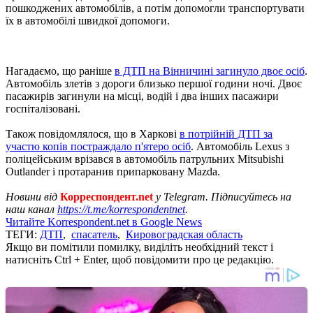
пошкоджених автомобілів, а потім допомогли транспортувати
їх в автомобілі швидкої допомоги.
Нагадаємо, що раніше
в ДТП на Вінничині загинуло двоє осіб
.
Автомобіль злетів з дороги близько першої години ночі. Двоє
пасажирів загинули на місці, водій і два інших пасажири
госпіталізовані.
Також повідомлялося, що в Харкові
в потрійній ДТП за
участю копів постраждало п'ятеро осіб
. Автомобіль Lexus з
поліцейським врізався в автомобіль патрульних Mitsubishi
Outlander і протаранив припарковану Mazda.
Новини від
Корреспондент.net
у Telegram. Підписуйтесь на
наш канал
https://t.me/korrespondentnet
.
Читайте Korrespondent.net в Google News
ТЕГИ:
ДТП
,
спасатель
,
Кировоградская область
Якщо ви помітили помилку, виділіть необхідний текст і
натисніть Ctrl + Enter, щоб повідомити про це редакцію.