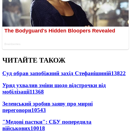
ЧИТАЙТЕ ТАКОЖ
Суд обрав запобіжний захід Стефанішиній
13822
Уряд ухвалив зміни щодо відстрочки від
мобілізації
11368
Зеленський зробив заяву про мирні
переговори
10543
"Медові пастки": СБУ попередила
військових
10018