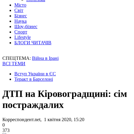
Місто
Світ
Бізнес
Наука
Шоу-бізнес
Спорт
Lifestyle
БЛОГИ ЧИТАЧІВ
СПЕЦТЕМА:
Війна в Ірані
ВСІ ТЕМИ
Вступ України в ЄС
Теракт в Барселоні
ДТП на Кіровоградщині: сім
постраждалих
Корреспондент.net, 1 квітня 2020, 15:20
0
373