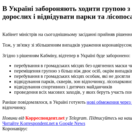
В Україні забороняють ходити групою з б
дорослих і відвідувати парки та лісопос
Кабінет міністрів на сьогоднішньому засіданні прийняв рішення
Тож, у зв'язку зі збільшенням випадків ураження коронавірусом,
Згідно з рішенням Кабміну, відтепер в Україні буде заборонено:
перебування в громадських місцях без одягнених маски ч
переміщення групою з більш ніж двоє осіб, окрім випадків
перебування в громадських місцях особам, які не досягли 
відвідування парків, скверів, зон відпочинку, лісопарков
відвідування спортивних і дитячих майданчиків
проведення всіх масових заходів, у яких беруть участь по
Раніше повідомлялося, в Україні готують
нові обмеження чере
відпочинку.
Новини від
Корреспондент.net
у Telegram. Підписуйтесь на на
Читайте Korrespondent.net в Google News
Коронавірус