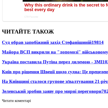
ЧИТАЙТЕ ТАКОЖ
Суд обрав запобіжний захід Стефанішиній
19814
Майора ВСП викрили на "допомозі" військовому
Україна поставила Путіна перед дилемою - ЗМІ
10
Київ про рішення Швеції щодо судна: Це прецеден
На Київщині сталося групове зґвалтування 21-річ
Зеленський зробив заяву про мирні переговори
70
Читати коментарі