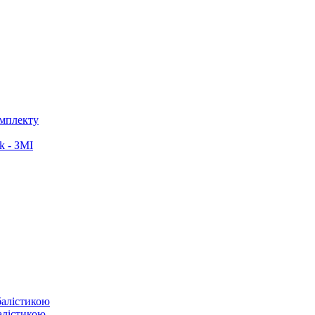
омплекту
k - ЗМІ
балістикою