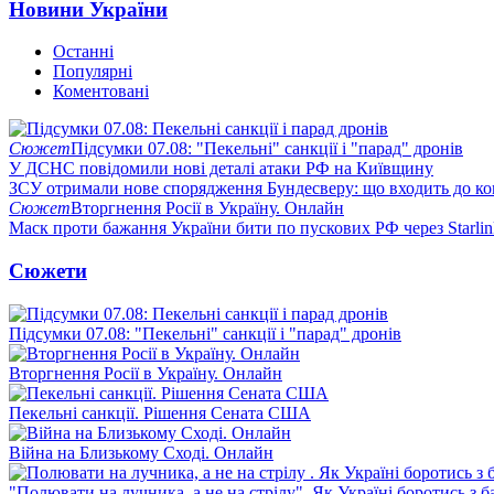
Новини України
Останні
Популярні
Коментовані
Сюжет
Підсумки 07.08: "Пекельні" санкції і "парад" дронів
У ДСНС повідомили нові деталі атаки РФ на Київщину
ЗСУ отримали нове спорядження Бундесверу: що входить до к
Сюжет
Вторгнення Росії в Україну. Онлайн
Маск проти бажання України бити по пускових РФ через Starlin
Сюжети
Підсумки 07.08: "Пекельні" санкції і "парад" дронів
Вторгнення Росії в Україну. Онлайн
Пекельні санкції. Рішення Сената США
Війна на Близькому Сході. Онлайн
"Полювати на лучника, а не на стрілу". Як Україні боротись з 