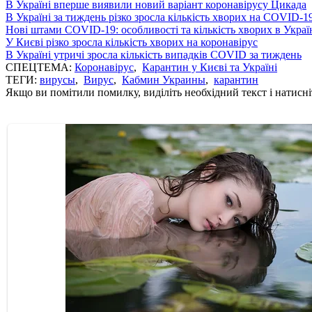
В Україні вперше виявили новий варіант коронавірусу Цикада
В Україні за тиждень різко зросла кількість хворих на COVID-1
Нові штами COVID-19: особливості та кількість хворих в Украї
У Києві різко зросла кількість хворих на коронавірус
В Україні утричі зросла кількість випадків COVID за тиждень
СПЕЦТЕМА:
Коронавірус
,
Карантин у Києві та Україні
ТЕГИ:
вирусы
,
Вирус
,
Кабмин Украины
,
карантин
Якщо ви помітили помилку, виділіть необхідний текст і натисніт