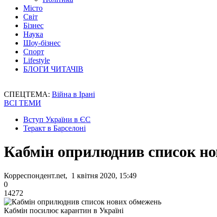
Місто
Світ
Бізнес
Наука
Шоу-бізнес
Спорт
Lifestyle
БЛОГИ ЧИТАЧІВ
СПЕЦТЕМА:
Війна в Ірані
ВСІ ТЕМИ
Вступ України в ЄС
Теракт в Барселоні
Кабмін оприлюднив список но
Корреспондент.net, 1 квітня 2020, 15:49
0
14272
Кабмін посилює карантин в Україні