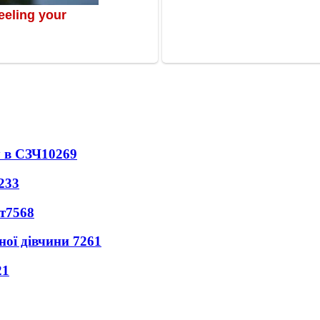
 в СЗЧ
10269
233
т
7568
ної дівчини
7261
21