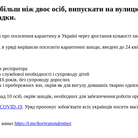
ільш ніж двоє осіб, випускати на вулицю
адки.
 про посилення карантину в Україні через зростання кількості хв
 в уряді вирішили посилити карантинні заходи, введені до 24 квіт
и респіратора
 службової необхідності і супроводу дітей
16 років, без супроводу дорослих
их і прибережних зон, окрім як для вигулу домашніх тварин одні
над 10 осіб, окрім заходів, необхідних для забезпечення роботи 
з COVID-19
. Уряд пропонує зобов'язати всіх українців носити маск
ш канал
https://t.me/korrespondentnet
.