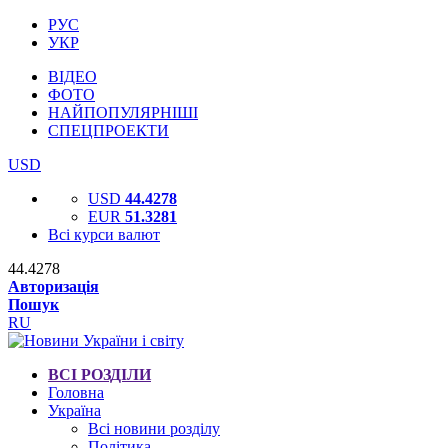
РУС
УКР
ВІДЕО
ФОТО
НАЙПОПУЛЯРНІШІ
СПЕЦПРОЕКТИ
USD
USD
44.4278
EUR
51.3281
Всі курси валют
44.4278
Авторизація
Пошук
RU
ВСІ РОЗДІЛИ
Головна
Україна
Всі новини розділу
Політика