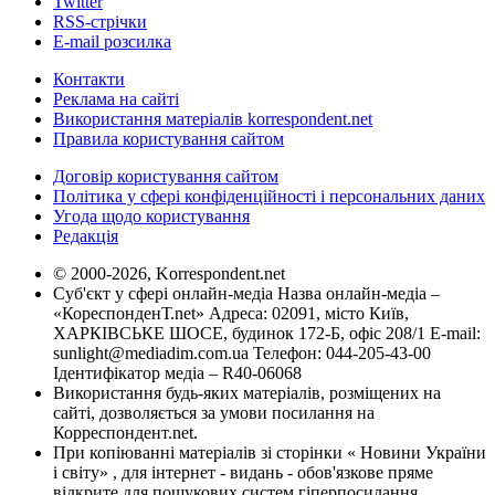
Twitter
RSS-стрічки
E-mail розсилка
Контакти
Реклама на сайті
Використання матеріалів korrespondent.net
Правила користування сайтом
Договір користування сайтом
Політика у сфері конфіденційності і персональних даних
Угода щодо користування
Редакція
© 2000-2026, Korrespondent.net
Суб'єкт у сфері онлайн-медіа Назва онлайн-медіа –
«КореспонденТ.net» Адреса: 02091, місто Київ,
ХАРКІВСЬКЕ ШОСЕ, будинок 172-Б, офіс 208/1 E-mail:
sunlight@mediadim.com.ua
Телефон: 044-205-43-00
Ідентифікатор медіа – R40-06068
Використання будь-яких матеріалів, розміщених на
сайті, дозволяється за умови посилання на
Корреспондент.net.
При копіюванні матеріалів зі сторінки « Новини України
і світу» , для інтернет - видань - обов'язкове пряме
відкрите для пошукових систем гіперпосилання .