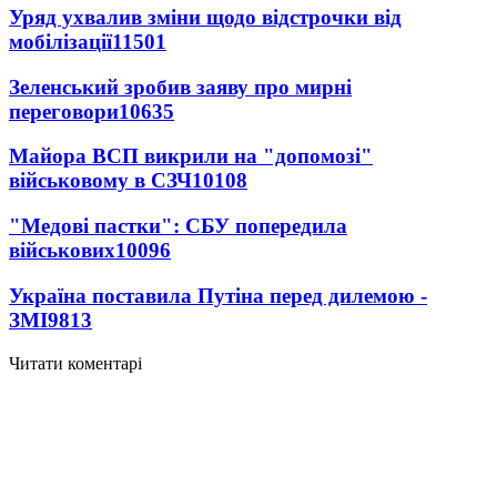
Уряд ухвалив зміни щодо відстрочки від
мобілізації
11501
Зеленський зробив заяву про мирні
переговори
10635
Майора ВСП викрили на "допомозі"
військовому в СЗЧ
10108
"Медові пастки": СБУ попередила
військових
10096
Україна поставила Путіна перед дилемою -
ЗМІ
9813
Читати коментарі