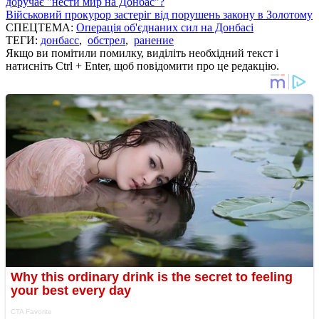
доручає "нести мир на Донбас"?
Військовий прокурор застеріг від порушень закону в Золотому
СПЕЦТЕМА:
Операція об'єднаних сил на Донбасі
ТЕГИ:
донбасс
,
обстрел
,
ранение
Якщо ви помітили помилку, виділіть необхідний текст і
натисніть Ctrl + Enter, щоб повідомити про це редакцію.