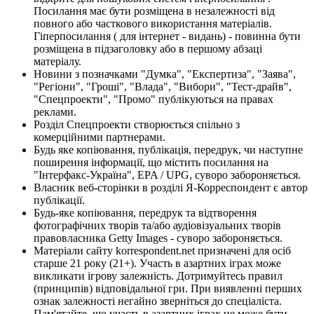
Посилання має бути розміщена в незалежності від
повного або часткового використання матеріалів.
Гіперпосилання ( для інтернет - видань) - повинна бути
розміщена в підзаголовку або в першому абзаці
матеріалу.
Новини з позначками "Думка", "Експертиза", "Заява",
"Регіони", "Гроші", "Влада", "Вибори", "Тест-драйв",
"Спецпроекти", "Промо" публікуються на правах
реклами.
Розділ Спецпроекти створюється спільно з
комерційними партнерами.
Будь яке копіювання, публікація, передрук, чи наступне
поширення інформації, що містить посилання на
"Інтерфакс-Україна", EPA / UPG, суворо забороняється.
Власник веб-сторінки в розділі Я-Корреспондент є автор
публікації.
Будь-яке копіювання, передрук та відтворення
фотографічних творів та/або аудіовізуальних творів
правовласника Getty Images - суворо забороняється.
Матеріали сайту korrespondent.net призначені для осіб
старше 21 року (21+). Участь в азартних іграх може
викликати ігрову залежність. Дотримуйтесь правил
(принципів) відповідальної гри. При виявленні перших
ознак залежності негайно зверніться до спеціаліста.
Пам'ятайте, що участь в азартних іграх не може бути