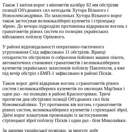
Також 1 квітня ворог з мінометів калібру 82 мм обстріляв
позиції Об'єднаних сил неподалік Хутора Вільного і
Новоолександрівки. По захисниках Хутора Вільного ворог
також застосував великокаліберні кулемети і стрілецьку
зброю. До вечора підрозділи противника відкривали вогонь з
гранатометів різних систем по позиціях українських
військових поблизу Оріхового.
У районі відповідальності оперативно-тактичного
угруповання Схід зафіксовано 11 обстрілів. Вранці
сепаратисти обстріляли із озброєння бойових машин піхоти,
автоматичних станкових гранатометів і великокаліберних
кулеметів українських захисників поблизу Павлополя, а вже
під вечір обстріл з БМП-1 зафіксовано в районі Пісків.
Також ворог двічі відкривав вогонь з гранатометів різних
систем і великокаліберних кулеметів по околицях Мар'їнки і
один раз - по позиціях в районі Красногорівки. Тричі
протягом дня обстріляні позиції Об'єднаних сил біля
Новомихайлівки. Тут противник вів вогонь з гранатометів
різних систем, великокаліберних кулеметів і стрілецької зброї.
Двічі ворог влаштував провокацію із застосуванням
стрілецької зброї поблизу Пісків і один раз - біля Миколаївки.
За даними української розвідки, за минулу добу