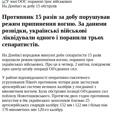
На Донбасі за добу 15 обстрілів
Противник 15 разів за добу порушував
режим припинення вогню. За даними
розвідки, українські військові
ліквідували одного і поранили трьох
сепаратистів.
На Донбасі впродовж минулої доби сепаратисти 15 разів
порушили режим припинення вогню, поранені троє
українських військових. Про це в четвер, 2 квітня, повідомляє
прес-центр штабу операції Об'єднаних сил.
У районі відповідальності оперативно-тактичного
угруповання Північ противник чотири рази застосував
артилерійські системи великих калібрів у поєднанні з
мінометним вогнем. Були обстріляні позиції Об'єднаних сил
поблизу Новотошківського. Протягом двох годин противник
випустив в бік українських захисників близько 25
артилерійських снарядів калібру 152 мм і 122 мм і більш ніж
170 мінометних мін 120-го калібру.