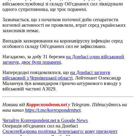
військовослужбовці зі складу Об'єднаних сил ліквідували
одного супротивника, ще троє поранені.
Зазначається, що з початком поточної доби сепаратисти
вогневої активності не проявляли, втрат серед українських
захисників немає.
Випадків захворювання на коронавірусну інфекцію серед
особового складу Об'єднаних сил не зафіксовано.
Нагадаємо, за добу 31 березня
на Донбасі один військовий
загинув, двоє були поранені
.
Напередодні повідомлялося, що
на Донбасі загинув
військовий з Чернівецької області
. Лейтенант Олександр
Маланчук був командиром гірничо-штурмового взводу у
військовій частині А3029.
Новини від
Корреспондент.net
у Telegram. Підписуйтесь на
наш канал
https://t.me/korrespondentnet
.
Читайте Korrespondent.net в Google News
Операція об'єднаних сил на Донбасі
Сюжет
Кадрова політика Зеленського: кому президент