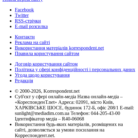
Facebook
Twitter
RSS-стрічки
E-mail розсилка
Контакти
Реклама на сайті
Використання матеріалів korrespondent.net
Правила користування сайтом
Договір користування сайтом
Політика у сфері конфіденційності і персональних даних
Угода щодо користування
Редакція
© 2000-2026, Korrespondent.net
Суб'єкт у сфері онлайн-медіа Назва онлайн-медіа –
«КореспонденТ.net» Адреса: 02091, місто Київ,
ХАРКІВСЬКЕ ШОСЕ, будинок 172-Б, офіс 208/1 E-mail:
sunlight@mediadim.com.ua
Телефон: 044-205-43-00
Ідентифікатор медіа – R40-06068
Використання будь-яких матеріалів, розміщених на
сайті, дозволяється за умови посилання на
Корреспондент.net.