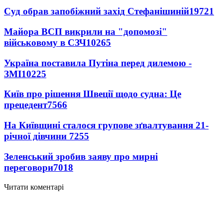
Суд обрав запобіжний захід Стефанішиній
19721
Майора ВСП викрили на "допомозі"
військовому в СЗЧ
10265
Україна поставила Путіна перед дилемою -
ЗМІ
10225
Київ про рішення Швеції щодо судна: Це
прецедент
7566
На Київщині сталося групове зґвалтування 21-
річної дівчини
7255
Зеленський зробив заяву про мирні
переговори
7018
Читати коментарі