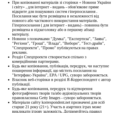
При копіюванні матеріалів зі сторінки « Новини України
і світу» , для інтернет - видань - обов'язкове пряме
відкрите для пошукових систем гіперпосилання .
Посилання має бути розміщена в незалежності від
повного або часткового використання матеріалів.
Гіперпосилання ( для інтернет - видань) - повинна бути
розміщена в підзаголовку або в першому абзаці
матеріалу.
Новини з позначками "Думка", "Експертиза", "Заява",
"Регіони", "Гроші", "Влада", "Вибори", "Тест-драйв",
"Спецпроекти", "Промо" публікуються на правах
реклами.
Розділ Спецпроекти створюється спільно з
комерційними партнерами.
Будь яке копіювання, публікація, передрук, чи наступне
поширення інформації, що містить посилання на
"Інтерфакс-Україна", EPA / UPG, суворо забороняється.
Власник веб-сторінки в розділі Я-Корреспондент є автор
публікації.
Будь-яке копіювання, передрук та відтворення
фотографічних творів та/або аудіовізуальних творів
правовласника Getty Images - суворо забороняється.
Матеріали сайту korrespondent.net призначені для осіб
старше 21 року (21+). Участь в азартних іграх може
викликати ігрову залежність. Дотримуйтесь правил