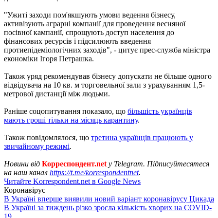
"Ужиті заходи пом'якшують умови ведення бізнесу,
активізують аграрні компанії для проведення весняної
посівної кампанії, спрощують доступ населення до
фінансових ресурсів і підсилюють введення
протиепідеміологічних заходів", - цитує прес-служба міністра
економіки Ігоря Петрашка.
Також уряд рекомендував бізнесу допускати не більше одного
відвідувача на 10 кв. м торговельної зали з урахуванням 1,5-
метрової дистанції між людьми.
Раніше соцопитування показало, що
більшість українців
мають гроші тільки на місяць карантину
.
Також повідомлялося, що
третина українців працюють у
звичайному режимі
.
Новини від
Корреспондент.net
у Telegram. Підписуйтесятеся
на наш канал
https://t.me/korrespondentnet
.
Читайте Korrespondent.net в Google News
Коронавірус
В Україні вперше виявили новий варіант коронавірусу Цикада
В Україні за тиждень різко зросла кількість хворих на COVID-
19