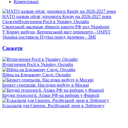
Коментовані
НАТО назвав обсяг допомоги Києву на 2026-2027 роки
Сюжет
Вторгнення Росії в Україну. Онлайн
Сікорський закликав збивати ракети РФ над Україною
У Криму вибухи, Керченський міст перекрито - OSINT
Україна поставила Путіна перед дилемою - ЗМІ
Сюжети
Вторгнення Росії в Україну. Онлайн
Війна на Близькому Сході. Онлайн
Бенкет генералів. Наслідки вибуху в Москві
Брудні технології. Атаки РФ на вибори у Франції
Ескалація для Європи. Російський дрон в Лейпцигу