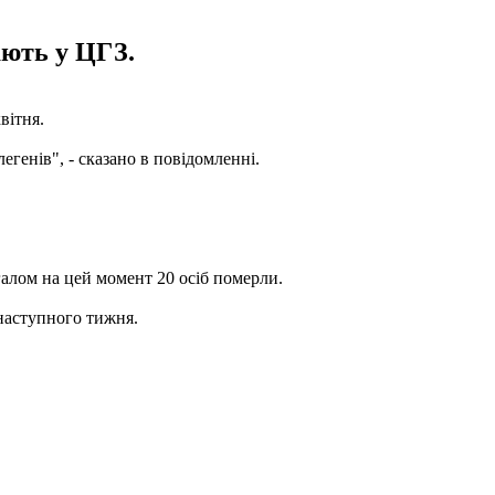
ають у ЦГЗ.
вітня.
егенів", - сказано в повідомленні.
галом на цей момент 20 осіб померли.
 наступного тижня.