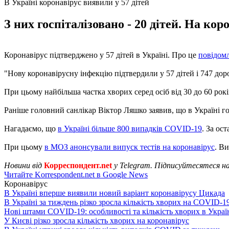
В Україні коронавірус виявили у 57 дітей
З них госпіталізовано - 20 дітей. На ко
Коронавірус підтверджено у 57 дітей в Україні. Про це
повідом
"Нову коронавірусну інфекцію підтвердили у 57 дітей і 747 дорос
При цьому найбільша частка хворих серед осіб від 30 до 60 рокі
Раніше головний санлікар Віктор Ляшко заявив, що в Україні го
Нагадаємо, що
в Україні більше 800 випадків COVID-19
. За ос
При цьому
в МОЗ анонсували випуск тестів на коронавірус
. В
Новини від
Корреспондент.net
у Telegram. Підписуйтесятеся н
Читайте Korrespondent.net в Google News
Коронавірус
В Україні вперше виявили новий варіант коронавірусу Цикада
В Україні за тиждень різко зросла кількість хворих на COVID-1
Нові штами COVID-19: особливості та кількість хворих в Украї
У Києві різко зросла кількість хворих на коронавірус