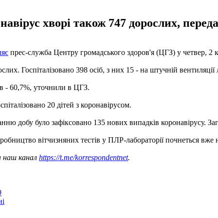
ронавірус хворі також 747 дорослих, перед
ляє
прес-служба Центру громадського здоров'я (ЦГЗ) у четвер, 2 к
лих. Госпіталізовано 398 осіб, з них 15 - на штучній вентиляції л
в - 60,7%, уточнили в ЦГЗ.
спіталізовано 20 дітей з коронавірусом.
танню добу було зафіксовано 135 нових випадків коронавірусу. За
иробництво вітчизняних тестів у ПЛР-лабораторії почнеться вже
а наш канал
https://t.me/korrespondentnet
.
9
ні