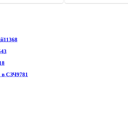
ії
11368
543
18
 в СЗЧ
9781