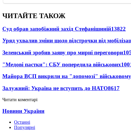
ЧИТАЙТЕ ТАКОЖ
Суд обрав запобіжний захід Стефанішиній
13822
Уряд ухвалив зміни щодо відстрочки від мобілізац
Зеленський зробив заяву про мирні переговори
10
"Медові пастки": СБУ попередила військових
100
Майора ВСП викрили на "допомозі" військовому
Залужний: Україна не вступить до НАТО
8617
Читати коментарі
Новини України
Останні
Популярні