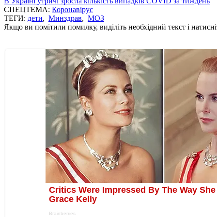
В Україні утричі зросла кількість випадків COVID за тиждень
СПЕЦТЕМА:
Коронавірус
ТЕГИ:
дети
,
Минздрав
,
МОЗ
Якщо ви помітили помилку, виділіть необхідний текст і натисніт