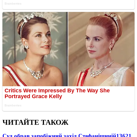
ЧИТАЙТЕ ТАКОЖ
Суд обрав запобіжний захід Стефанішиній
13621