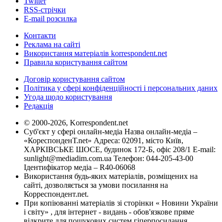
Twitter
RSS-стрічки
E-mail розсилка
Контакти
Реклама на сайті
Використання матеріалів korrespondent.net
Правила користування сайтом
Договір користування сайтом
Політика у сфері конфіденційності і персональних даних
Угода щодо користування
Редакція
© 2000-2026, Korrespondent.net
Суб'єкт у сфері онлайн-медіа Назва онлайн-медіа –
«КореспонденТ.net» Адреса: 02091, місто Київ,
ХАРКІВСЬКЕ ШОСЕ, будинок 172-Б, офіс 208/1 E-mail:
sunlight@mediadim.com.ua
Телефон: 044-205-43-00
Ідентифікатор медіа – R40-06068
Використання будь-яких матеріалів, розміщених на
сайті, дозволяється за умови посилання на
Корреспондент.net.
При копіюванні матеріалів зі сторінки « Новини України
і світу» , для інтернет - видань - обов'язкове пряме
відкрите для пошукових систем гіперпосилання .