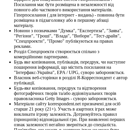
Посилання має бути розміщена в незалежності від
повного або часткового використання матеріалів.
Гіперпосилання ( для інтернет - видань) - повинна бути
розміщена в підзаголовку або в першому абзаці
матеріалу.
Новини з позначками "Думка", "Експертиза", "Заява",
"Регіони", "Гроші", "Влада", "Вибори", "Тест-драйв",
"Спецпроекти", "Промо" публікуються на правах
реклами.
Розділ Спецпроекти створюється спільно з
комерційними партнерами.
Будь яке копіювання, публікація, передрук, чи наступне
поширення інформації, що містить посилання на
"Інтерфакс-Україна", EPA / UPG, суворо забороняється.
Власник веб-сторінки в розділі Я-Корреспондент є автор
публікації.
Будь-яке копіювання, передрук та відтворення
фотографічних творів та/або аудіовізуальних творів
правовласника Getty Images - суворо забороняється.
Матеріали сайту korrespondent.net призначені для осіб
старше 21 року (21+). Участь в азартних іграх може
викликати ігрову залежність. Дотримуйтесь правил
(принципів) відповідальної гри. При виявленні перших
ознак залежності негайно зверніться до спеціаліста.
Пам'ятайте, що участь в азартних іграх не може бути