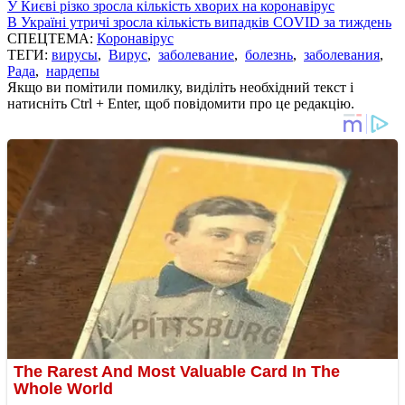
У Києві різко зросла кількість хворих на коронавірус
В Україні утричі зросла кількість випадків COVID за тиждень
СПЕЦТЕМА:
Коронавірус
ТЕГИ:
вирусы
,
Вирус
,
заболевание
,
болезнь
,
заболевания
,
Рада
,
нардепы
Якщо ви помітили помилку, виділіть необхідний текст і
натисніть Ctrl + Enter, щоб повідомити про це редакцію.