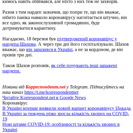
кимось навіть обіймався, але ніхто з них теж не захворів.
Разом з тим нардеп зазначив, що попри те, що він вважає,
нібито паніка навколо коронавірусу нагнітається штучно, він
все одно, як законослухняний громадянин, буде
дотримуватися карантину.
Нагадаємо, 18 березня був
підтверджений коронавірус у
нардепа Шахова
. А через три дні його госпіталізували. Шахов
вважає, що
він заразився в Україні
, а не за кордоном, де він
провів три дні.
Також Шахов розповів,
як себе почувають інші заражені
нардепи.
Новини від
Корреспондент.net
у Telegram. Підписуйтесь на
наш канал
https://t.me/korrespondentnet
Читайте Korrespondent.net в Google News
Коронавірус
В Україні вперше виявили новий варіант коронавірусу Цикада
В Україні за тиждень різко зросла кількість хворих на COVID-
19
Нові штами COVID-19: особливості та кількість хворих в
Україні