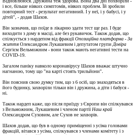
Відновлююся. Дружина теж здорова. Вона два дні похворіли -
і все, більше ніяких симптомів, ніяких проблем. Їй зробили
повторний тест - результат негативний. І у неї, і у бабусі, і у
дітей", - додав Шахов.
Він зазначив, що поїде в лікарню здати тест ще раз. І буде
виходити з дому в масці, але без рукавичок. Також додав, що
спілкується з нардепом від фракції
Опозиційна платформа - За
життя
Олександром Лукашевим і депутатом групи
Довіра
Сергієм Вельможним - вони також мають негативні тести на
COVID-19.
Загалом паніку навколо коронавірусу Шахов вважає штучно
нагнаною, тому що "на карті стоять трильйони".
Він пояснив свою думку тим, що з 6 осіб, що знаходяться в
його будинку, захворіли тільки він і дружина, а діти і бабуся -
ні.
Також нардеп каже, що після приїзду з Європи він спілкувався
з Вельможним, Лукашевим і членом партії
Наш край
Олександром Суховим, але Сухов не захворів.
Шахов додав, що був в одному приміщенні з усіма головами
фракцій, вітався з усіма, спілкувався з членами комітету і з