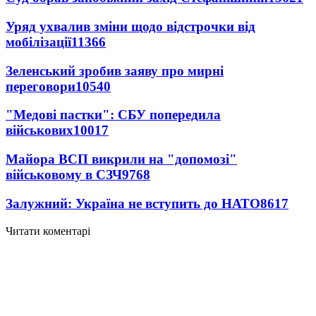
Уряд ухвалив зміни щодо відстрочки від
мобілізації
11366
Зеленський зробив заяву про мирні
переговори
10540
"Медові пастки": СБУ попередила
військових
10017
Майора ВСП викрили на "допомозі"
військовому в СЗЧ
9768
Залужний: Україна не вступить до НАТО
8617
Читати коментарі