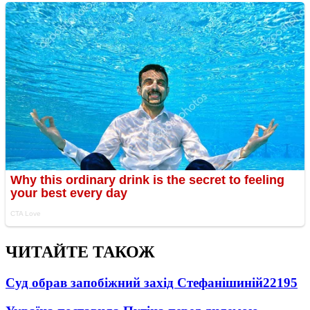
ЧИТАЙТЕ ТАКОЖ
Суд обрав запобіжний захід Стефанішиній
22195