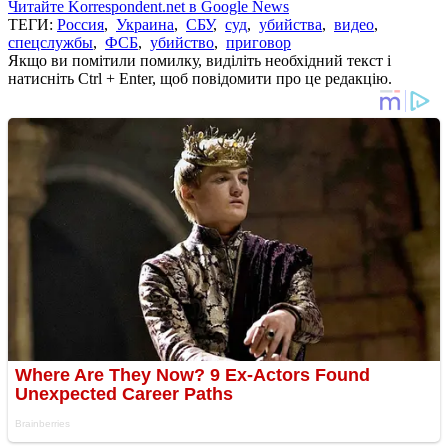
Читайте Korrespondent.net в Google News
ТЕГИ:
Россия
,
Украина
,
СБУ
,
суд
,
убийства
,
видео
,
спецслужбы
,
ФСБ
,
убийство
,
приговор
Якщо ви помітили помилку, виділіть необхідний текст і
натисніть Ctrl + Enter, щоб повідомити про це редакцію.