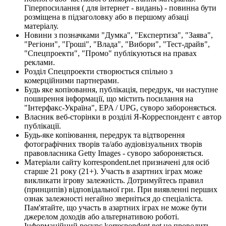
Гіперпосилання ( для інтернет - видань) - повинна бути
розміщена в підзаголовку або в першому абзаці
матеріалу.
Новини з позначками "Думка", "Експертиза", "Заява",
"Регіони", "Гроші", "Влада", "Вибори", "Тест-драйв",
"Спецпроекти", "Промо" публікуються на правах
реклами.
Розділ Спецпроекти створюється спільно з
комерційними партнерами.
Будь яке копіювання, публікація, передрук, чи наступне
поширення інформації, що містить посилання на
"Інтерфакс-Україна", EPA / UPG, суворо забороняється.
Власник веб-сторінки в розділі Я-Корреспондент є автор
публікації.
Будь-яке копіювання, передрук та відтворення
фотографічних творів та/або аудіовізуальних творів
правовласника Getty Images - суворо забороняється.
Матеріали сайту korrespondent.net призначені для осіб
старше 21 року (21+). Участь в азартних іграх може
викликати ігрову залежність. Дотримуйтесь правил
(принципів) відповідальної гри. При виявленні перших
ознак залежності негайно зверніться до спеціаліста.
Пам'ятайте, що участь в азартних іграх не може бути
джерелом доходів або альтернативою роботі.
Інформаційний ресурс korrespondent.net не проводить