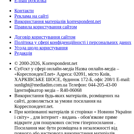
E-mail розсилка
Контакти
Реклама на сайті
Використання матеріалів korrespondent.net
Правила користування сайтом
Договір користування сайтом
Політика у сфері конфіденційності і персональних даних
Угода щодо користування
Редакція
© 2000-2026, Korrespondent.net
Суб'єкт у сфері онлайн-медіа Назва онлайн-медіа –
«КореспонденТ.net» Адреса: 02091, місто Київ,
ХАРКІВСЬКЕ ШОСЕ, будинок 172-Б, офіс 208/1 E-mail:
sunlight@mediadim.com.ua
Телефон: 044-205-43-00
Ідентифікатор медіа – R40-06068
Використання будь-яких матеріалів, розміщених на
сайті, дозволяється за умови посилання на
Корреспондент.net.
При копіюванні матеріалів зі сторінки « Новини України
і світу» , для інтернет - видань - обов'язкове пряме
відкрите для пошукових систем гіперпосилання .
Посилання має бути розміщена в незалежності від
повного або часткового використання матеріалів.