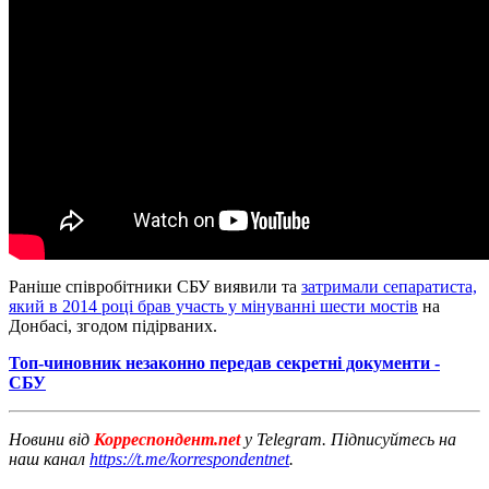
Раніше співробітники СБУ виявили та
затримали сепаратиста,
який в 2014 році брав участь у мінуванні шести мостів
на
Донбасі, згодом підірваних.
Топ-чиновник незаконно передав секретні документи -
СБУ
Новини від
Корреспондент.net
у Telegram. Підписуйтесь на
наш канал
https://t.me/korrespondentnet
.