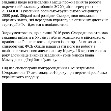
завдання щодо встановлення місць проживання та роботи
окремих військовослужбовців ЗС України серед учасників
АТО/ООС і учасників російсько-грузинського конфлікту в
2008 році. Зібрані дані розвідки Смородинов викладав в
окремих звітах, які передавав куратору на оптичних дисках на
території РФ, - йдеться в повідомленні.
Задокументовано, що в липні 2016 року Смородинов отримав
завдання виїхати в Україну і вбити колишнього військового,
працівника Рівненського слідчого ізолятора. За виконання
співробітник ФСБ обіцяв влаштувати його на роботу в
поліцію в тимчасово анексованому Криму. 16 вересня того ж
року злочинець виконав завдання - убив майора Івана
Мамчура в під'їзді його будинку.
Під час спецоперації контррозвідники СБУ затримали
Смородинова 17 листопада 2016 року при перетині російсько-
українського кордону.