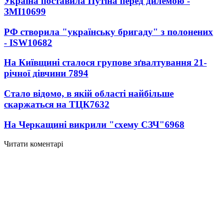
Україна поставила Путіна перед дилемою -
ЗМІ
10699
РФ створила "українську бригаду" з полонених
- ISW
10682
На Київщині сталося групове зґвалтування 21-
річної дівчини
7894
Стало відомо, в якій області найбільше
скаржаться на ТЦК
7632
На Черкащині викрили "схему СЗЧ"
6968
Читати коментарі