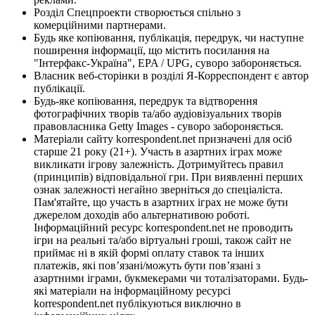
Розділ Спецпроекти створюється спільно з
комерційними партнерами.
Будь яке копіювання, публікація, передрук, чи наступне
поширення інформації, що містить посилання на
"Інтерфакс-Україна", EPA / UPG, суворо забороняється.
Власник веб-сторінки в розділі Я-Корреспондент є автор
публікації.
Будь-яке копіювання, передрук та відтворення
фотографічних творів та/або аудіовізуальних творів
правовласника Getty Images - суворо забороняється.
Матеріали сайту korrespondent.net призначені для осіб
старше 21 року (21+). Участь в азартних іграх може
викликати ігрову залежність. Дотримуйтесь правил
(принципів) відповідальної гри. При виявленні перших
ознак залежності негайно зверніться до спеціаліста.
Пам'ятайте, що участь в азартних іграх не може бути
джерелом доходів або альтернативою роботі.
Інформаційний ресурс korrespondent.net не проводить
ігри на реальні та/або віртуальні гроші, також сайт не
приймає ні в якій формі оплату ставок та інших
платежів, які пов’язані/можуть бути пов’язані з
азартними іграми, букмекерами чи тоталізаторами. Будь-
які матеріали на інформаційному ресурсі
korrespondent.net публікуються виключно в