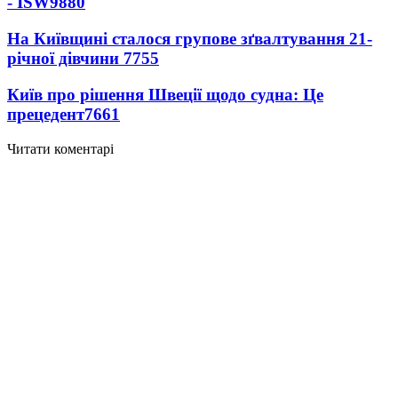
- ISW
9880
На Київщині сталося групове зґвалтування 21-
річної дівчини
7755
Київ про рішення Швеції щодо судна: Це
прецедент
7661
Читати коментарі