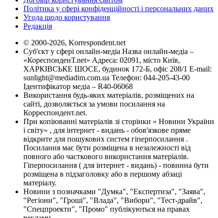
Політика у сфері конфіденційності і персональних даних
Угода щодо користування
Редакція
© 2000-2026, Korrespondent.net
Суб'єкт у сфері онлайн-медіа Назва онлайн-медіа –
«КореспонденТ.net» Адреса: 02091, місто Київ,
ХАРКІВСЬКЕ ШОСЕ, будинок 172-Б, офіс 208/1 E-mail:
sunlight@mediadim.com.ua
Телефон: 044-205-43-00
Ідентифікатор медіа – R40-06068
Використання будь-яких матеріалів, розміщених на
сайті, дозволяється за умови посилання на
Корреспондент.net.
При копіюванні матеріалів зі сторінки « Новини України
і світу» , для інтернет - видань - обов'язкове пряме
відкрите для пошукових систем гіперпосилання .
Посилання має бути розміщена в незалежності від
повного або часткового використання матеріалів.
Гіперпосилання ( для інтернет - видань) - повинна бути
розміщена в підзаголовку або в першому абзаці
матеріалу.
Новини з позначками "Думка", "Експертиза", "Заява",
"Регіони", "Гроші", "Влада", "Вибори", "Тест-драйв",
"Спецпроекти", "Промо" публікуються на правах
реклами.