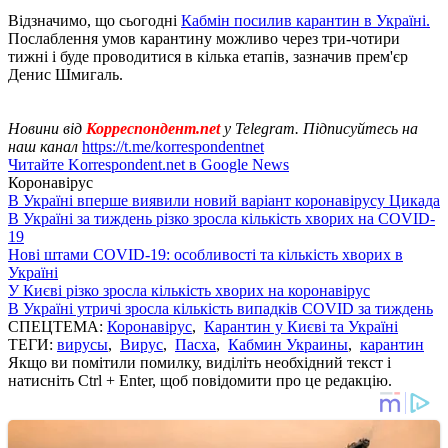
Відзначимо, що сьогодні
Кабмін посилив карантин в Україні.
Послаблення умов карантину можливо через три-чотири
тижні і буде проводитися в кілька етапів, зазначив прем'єр
Денис Шмигаль.
Новини від
Корреспондент.net
у Telegram. Підписуйтесь на
наш канал
https://t.me/korrespondentnet
Читайте Korrespondent.net в Google News
Коронавірус
В Україні вперше виявили новий варіант коронавірусу Цикада
В Україні за тиждень різко зросла кількість хворих на COVID-
19
Нові штами COVID-19: особливості та кількість хворих в
Україні
У Києві різко зросла кількість хворих на коронавірус
В Україні утричі зросла кількість випадків COVID за тиждень
СПЕЦТЕМА:
Коронавірус
,
Карантин у Києві та Україні
ТЕГИ:
вирусы
,
Вирус
,
Пасха
,
Кабмин Украины
,
карантин
Якщо ви помітили помилку, виділіть необхідний текст і
натисніть Ctrl + Enter, щоб повідомити про це редакцію.