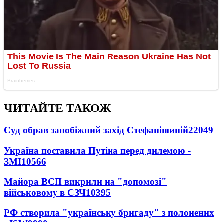
ЧИТАЙТЕ ТАКОЖ
Суд обрав запобіжний захід Стефанішиній
22049
Україна поставила Путіна перед дилемою -
ЗМІ
10566
Майора ВСП викрили на "допомозі"
військовому в СЗЧ
10395
РФ створила "українську бригаду" з полонених