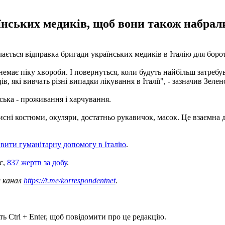
їнських медиків, щоб вони також набрали
ається відправка бригади українських медиків в Італію для бор
немає піку хвороби. І повернуться, коли будуть найбільш затребу
, які вивчать різні випадки лікування в Італії", - зазначив Зелен
йська - проживання і харчування.
ахисні костюми, окуляри, достатньо рукавичок, масок. Це взаємна
вити гуманітарну допомогу в Італію
.
є,
837 жертв за добу
.
ш канал
https://t.me/korrespondentnet
.
ь Ctrl + Enter, щоб повідомити про це редакцію.