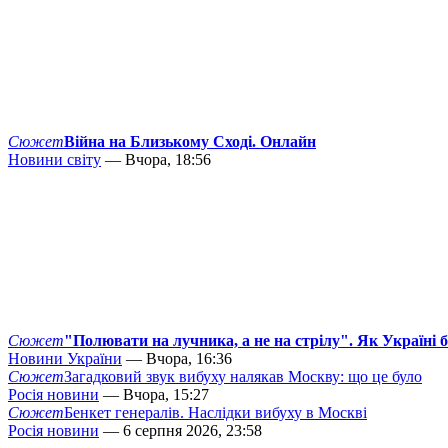
Сюжет
Війна на Близькому Сході. Онлайн
Новини світу
— Вчора, 18:56
Сюжет
"Полювати на лучника, а не на стрілу". Як Україні 
Новини України
— Вчора, 16:36
Сюжет
Загадковий звук вибуху налякав Москву: що це було
Росія новини
— Вчора, 15:27
Сюжет
Бенкет генералів. Наслідки вибуху в Москві
Росія новини
— 6 серпня 2026, 23:58