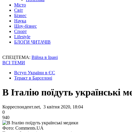
Місто
Світ
Бізнес
Наука
Шоу-бізнес
Спорт
Lifestyle
БЛОГИ ЧИТАЧІВ
СПЕЦТЕМА:
Війна в Ірані
ВСІ ТЕМИ
Вступ України в ЄС
Теракт в Барселоні
В Італію поїдуть українські м
Корреспондент.net, 3 квітня 2020, 18:04
0
940
Фото: Comments.UA