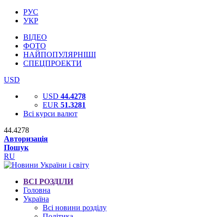
РУС
УКР
ВІДЕО
ФОТО
НАЙПОПУЛЯРНІШІ
СПЕЦПРОЕКТИ
USD
USD
44.4278
EUR
51.3281
Всі курси валют
44.4278
Авторизація
Пошук
RU
ВСІ РОЗДІЛИ
Головна
Україна
Всі новини розділу
Політика