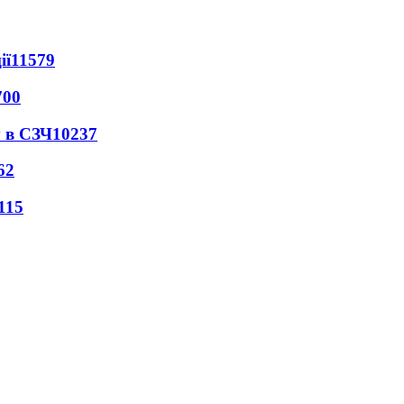
ії
11579
700
 в СЗЧ
10237
62
115