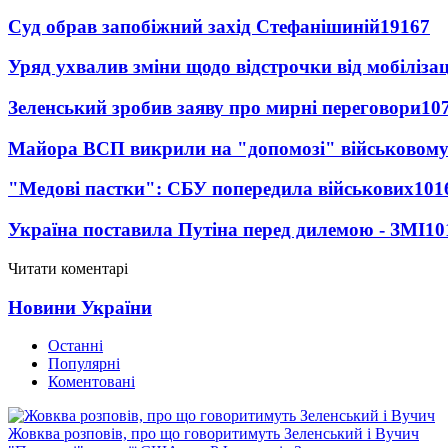
Суд обрав запобіжний захід Стефанішиній
19167
Уряд ухвалив зміни щодо відстрочки від мобілізац
Зеленський зробив заяву про мирні переговори
10
Майора ВСП викрили на "допомозі" військовому
"Медові пастки": СБУ попередила військових
101
Україна поставила Путіна перед дилемою - ЗМІ
10
Читати коментарі
Новини України
Останні
Популярні
Коментовані
Жовква розповів, про що говоритимуть Зеленський і Вучич