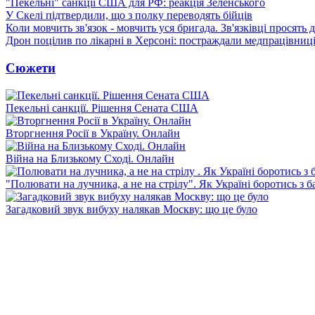
"Пекельні" санкції США для РФ: реакція Зеленського
У Скелі підтвердили, що з полку переводять бійців
Коли мовчить зв'язок - мовчить уся бригада. Зв'язківці просять
Дрон поцілив по лікарні в Херсоні: постраждали медпрацівниц
Сюжети
Пекельні санкції. Рішення Сената США
Вторгнення Росії в Україну. Онлайн
Війна на Близькому Сході. Онлайн
"Полювати на лучника, а не на стрілу". Як Україні боротись з 
Загадковий звук вибуху налякав Москву: що це було