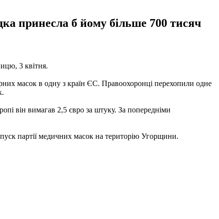
дка принесла б йому більше 700 тисяч
ицю, 3 квітня.
орних масок в одну з країн ЄС. Правоохоронці перехопили одне
к.
опі він вимагав 2,5 євро за штуку. За попередніми
опуск партії медичних масок на територію Угорщини.