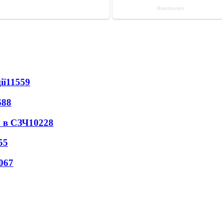
ії
11559
688
 в СЗЧ
10228
55
067