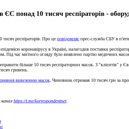
 ЄС понад 10 тисяч респіраторів - обору
0 тисяч респіраторів. Про це
повідомляє
прес-служба СБУ в п'ятн
 епідемією коронавірусу в Україні, налагодив поставки респірат
м. Під час митного огляду було виявлено партію медичних масо
равити більше 10 тисяч респіраторних масок. З "клієнтів" у Євр
тисяч гривень.
сприяння вивезенню масок
. Чиновник отримав 10 тисяч грн за пр
ш канал
https://t.me/korrespondentnet
.
9
ні