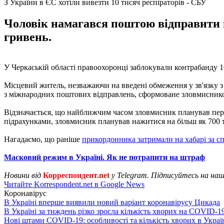
З України в ЄС хотіли вивезти 10 тисяч респіраторів - СБУ
Чоловік намагався поштою відправити в
гривень.
У Черкаській області правоохоронці заблокували контрабанду 1
Місцевий житель, незважаючи на введені обмеження у зв'язку з
з міжнародних поштових відправлень, сформоване зловмиснико
Відзначається, що найближчим часом зловмисник планував переп
підрахунками, зловмисник планував нажитися на більш як 700 
Нагадаємо, що раніше
прикордонника затримали на хабарі за 
Масковий режим в Україні. Як не потрапити на штраф
Новини від
Корреспондент.net
у Telegram. Підписуйтесь на на
Читайте Korrespondent.net в Google News
Коронавірус
В Україні вперше виявили новий варіант коронавірусу Цикада
В Україні за тиждень різко зросла кількість хворих на COVID-1
Нові штами COVID-19: особливості та кількість хворих в Украї