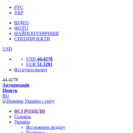
РУС
УКР
ВІДЕО
ФОТО
НАЙПОПУЛЯРНІШІ
СПЕЦПРОЕКТИ
USD
USD
44.4278
EUR
51.3281
Всі курси валют
44.4278
Авторизація
Пошук
RU
ВСІ РОЗДІЛИ
Головна
Україна
Всі новини розділу
Політика