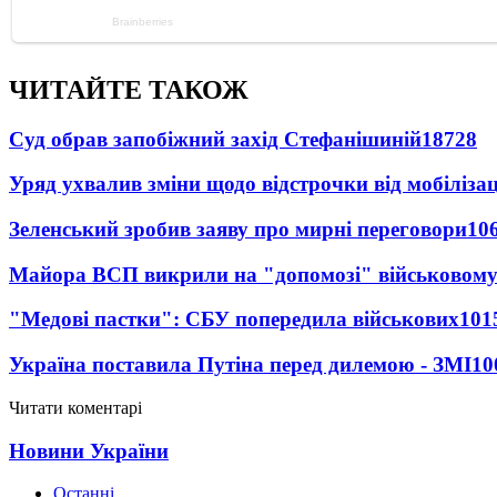
ЧИТАЙТЕ ТАКОЖ
Суд обрав запобіжний захід Стефанішиній
18728
Уряд ухвалив зміни щодо відстрочки від мобілізац
Зеленський зробив заяву про мирні переговори
10
Майора ВСП викрили на "допомозі" військовому
"Медові пастки": СБУ попередила військових
101
Україна поставила Путіна перед дилемою - ЗМІ
10
Читати коментарі
Новини України
Останні