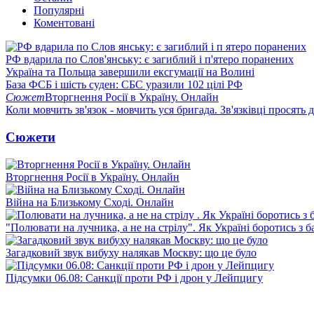
Популярні
Коментовані
РФ вдарила по Слов'янську: є загиблий і п'ятеро поранених
Україна та Польща завершили ексгумації на Волині
База ФСБ і шість суден: СБС уразили 102 цілі РФ
Сюжет
Вторгнення Росії в Україну. Онлайн
Коли мовчить зв'язок - мовчить уся бригада. Зв'язківці просять
Сюжети
Вторгнення Росії в Україну. Онлайн
Війна на Близькому Сході. Онлайн
"Полювати на лучника, а не на стрілу". Як Україні боротись з 
Загадковий звук вибуху налякав Москву: що це було
Підсумки 06.08: Санкції проти РФ і дрон у Лейпцигу