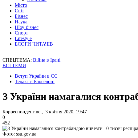
Місто
Світ
Бізнес
Наука
Шоу-бізнес
Спорт
Lifestyle
БЛОГИ ЧИТАЧІВ
СПЕЦТЕМА:
Війна в Ірані
ВСІ ТЕМИ
Вступ України в ЄС
Теракт в Барселоні
З України намагалися контраб
Корреспондент.net, 3 квітня 2020, 19:47
0
452
Фото: ssu.gov.ua