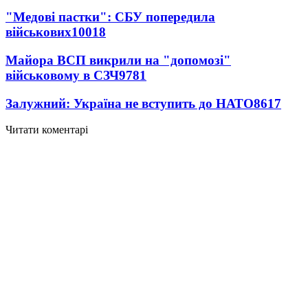
"Медові пастки": СБУ попередила
військових
10018
Майора ВСП викрили на "допомозі"
військовому в СЗЧ
9781
Залужний: Україна не вступить до НАТО
8617
Читати коментарі