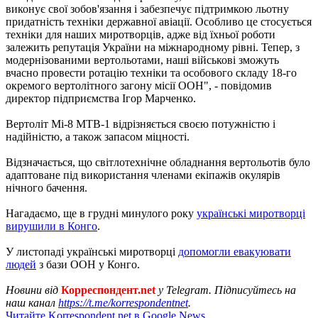
виконує свої зобов'язання і забезпечує підтримкою льотну
придатність техніки державної авіації. Особливо це стосується
техніки для наших миротворців, адже від їхньої роботи
залежить репутація України на міжнародному рівні. Тепер, з
модернізованими вертольотами, наші військові зможуть
вчасно провести ротацію техніки та особового складу 18-го
окремого вертолітного загону місії ООН", - повідомив
директор підприємства Ігор Марченко.
Вертоліт Мі-8 МТВ-1 відрізняється своєю потужністю і
надійністю, а також запасом міцності.
Відзначається, що світлотехнічне обладнання вертольотів було
адаптоване під використання членами екіпажів окулярів
нічного бачення.
Нагадаємо, ще в грудні минулого року
українські миротворці
вирушили в Конго
.
У листопаді українські миротворці
допомогли евакуювати
людей
з бази ООН у Конго.
Новини від
Корреспондент.net
у Telegram. Підписуйтесь на
наш канал
https://t.me/korrespondentnet
.
Читайте Korrespondent.net в Google News