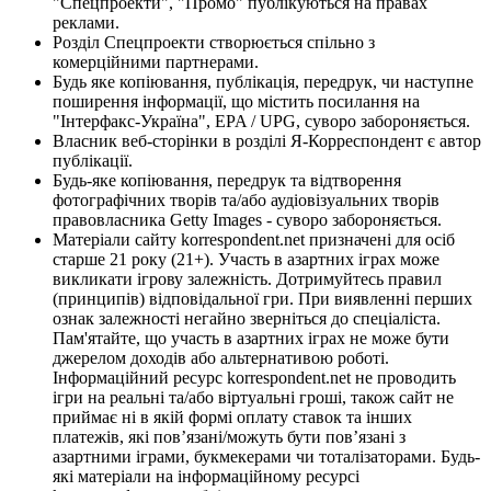
"Спецпроекти", "Промо" публікуються на правах
реклами.
Розділ Спецпроекти створюється спільно з
комерційними партнерами.
Будь яке копіювання, публікація, передрук, чи наступне
поширення інформації, що містить посилання на
"Інтерфакс-Україна", EPA / UPG, суворо забороняється.
Власник веб-сторінки в розділі Я-Корреспондент є автор
публікації.
Будь-яке копіювання, передрук та відтворення
фотографічних творів та/або аудіовізуальних творів
правовласника Getty Images - суворо забороняється.
Матеріали сайту korrespondent.net призначені для осіб
старше 21 року (21+). Участь в азартних іграх може
викликати ігрову залежність. Дотримуйтесь правил
(принципів) відповідальної гри. При виявленні перших
ознак залежності негайно зверніться до спеціаліста.
Пам'ятайте, що участь в азартних іграх не може бути
джерелом доходів або альтернативою роботі.
Інформаційний ресурс korrespondent.net не проводить
ігри на реальні та/або віртуальні гроші, також сайт не
приймає ні в якій формі оплату ставок та інших
платежів, які пов’язані/можуть бути пов’язані з
азартними іграми, букмекерами чи тоталізаторами. Будь-
які матеріали на інформаційному ресурсі