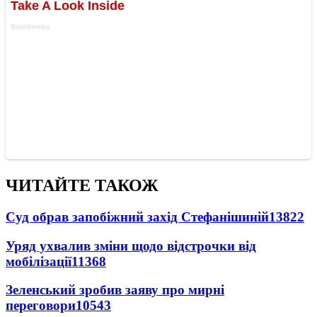
ЧИТАЙТЕ ТАКОЖ
Суд обрав запобіжний захід Стефанішиній
13822
Уряд ухвалив зміни щодо відстрочки від
мобілізації
11368
Зеленський зробив заяву про мирні
переговори
10543