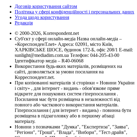
Договір користування сайтом
Політика у сфері конфіденційності і персональних даних
Угода щодо користування
Редакція
© 2000-2026, Korrespondent.net
Суб'єкт у сфері онлайн-медіа Назва онлайн-медіа –
«КореспонденТ.net» Адреса: 02091, місто Київ,
ХАРКІВСЬКЕ ШОСЕ, будинок 172-Б, офіс 208/1 E-mail:
sunlight@mediadim.com.ua
Телефон: 044-205-43-00
Ідентифікатор медіа – R40-06068
Використання будь-яких матеріалів, розміщених на
сайті, дозволяється за умови посилання на
Корреспондент.net.
При копіюванні матеріалів зі сторінки « Новини України
і світу» , для інтернет - видань - обов'язкове пряме
відкрите для пошукових систем гіперпосилання .
Посилання має бути розміщена в незалежності від
повного або часткового використання матеріалів.
Гіперпосилання ( для інтернет - видань) - повинна бути
розміщена в підзаголовку або в першому абзаці
матеріалу.
Новини з позначками "Думка", "Експертиза", "Заява",
"Регіони", "Гроші", "Влада", "Вибори", "Тест-драйв",