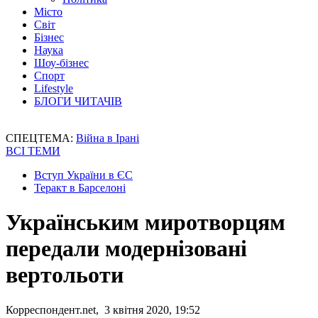
Місто
Світ
Бізнес
Наука
Шоу-бізнес
Спорт
Lifestyle
БЛОГИ ЧИТАЧІВ
СПЕЦТЕМА:
Війна в Ірані
ВСІ ТЕМИ
Вступ України в ЄС
Теракт в Барселоні
Українським миротворцям
передали модернізовані
вертольоти
Корреспондент.net, 3 квітня 2020, 19:52