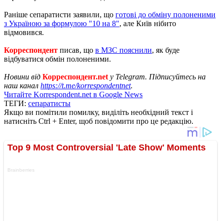
Раніше сепаратисти заявили, що
готові до обміну полоненими
з Україною за формулою "10 на 8"
, але Київ нібито
відмовився.
Корреспондент
писав, що
в МЗС пояснили
, як буде
відбуватися обмін полоненими.
Новини від
Корреспондент.net
у Telegram. Підписуйтесь на
наш канал
https://t.me/korrespondentnet
.
Читайте Korrespondent.net в Google News
ТЕГИ:
сепаратисты
Якщо ви помітили помилку, виділіть необхідний текст і
натисніть Ctrl + Enter, щоб повідомити про це редакцію.