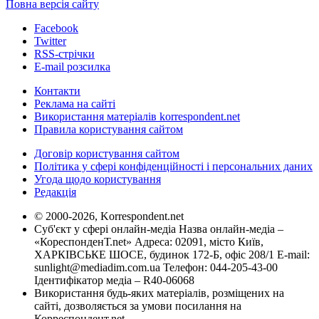
Повна версія сайту
Facebook
Twitter
RSS-стрічки
E-mail розсилка
Контакти
Реклама на сайті
Використання матеріалів korrespondent.net
Правила користування сайтом
Договір користування сайтом
Політика у сфері конфіденційності і персональних даних
Угода щодо користування
Редакція
© 2000-2026, Korrespondent.net
Суб'єкт у сфері онлайн-медіа Назва онлайн-медіа –
«КореспонденТ.net» Адреса: 02091, місто Київ,
ХАРКІВСЬКЕ ШОСЕ, будинок 172-Б, офіс 208/1 E-mail:
sunlight@mediadim.com.ua
Телефон: 044-205-43-00
Ідентифікатор медіа – R40-06068
Використання будь-яких матеріалів, розміщених на
сайті, дозволяється за умови посилання на
Корреспондент.net.