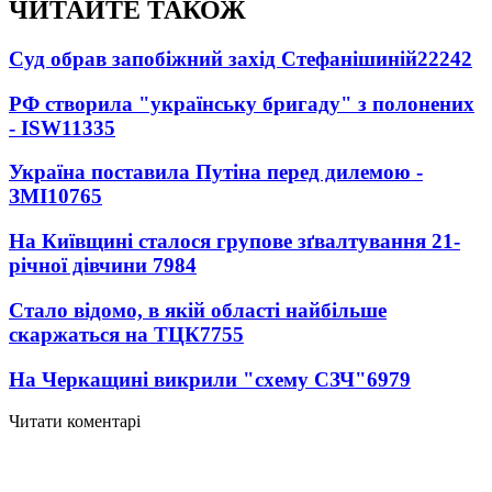
ЧИТАЙТЕ ТАКОЖ
Суд обрав запобіжний захід Стефанішиній
22242
РФ створила "українську бригаду" з полонених
- ISW
11335
Україна поставила Путіна перед дилемою -
ЗМІ
10765
На Київщині сталося групове зґвалтування 21-
річної дівчини
7984
Стало відомо, в якій області найбільше
скаржаться на ТЦК
7755
На Черкащині викрили "схему СЗЧ"
6979
Читати коментарі