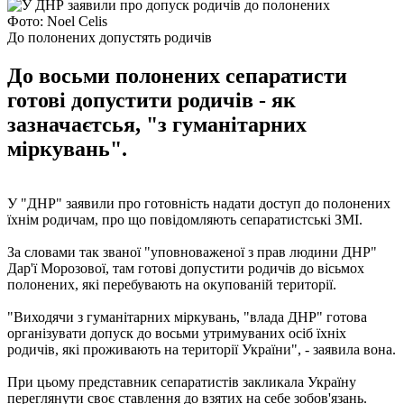
Фото: Noel Celis
До полонених допустять родичів
До восьми полонених сепаратисти
готові допустити родичів - як
зазначаєтсья, "з гуманітарних
міркувань".
У "ДНР" заявили про готовність надати доступ до полонених
їхнім родичам, про що повідомляють сепаратистські ЗМІ.
За словами так званої "уповноваженої з прав людини ДНР"
Дар'ї Морозової, там готові допустити родичів до вісьмох
полонених, які перебувають на окупованій території.
"Виходячи з гуманітарних міркувань, "влада ДНР" готова
організувати допуск до восьми утримуваних осіб їхніх
родичів, які проживають на території України", - заявила вона.
При цьому представник сепаратистів закликала Україну
переглянути своє ставлення до взятих на себе зобов'язань.