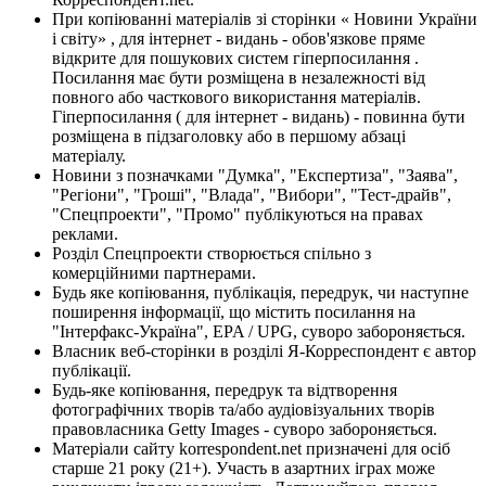
При копіюванні матеріалів зі сторінки « Новини України
і світу» , для інтернет - видань - обов'язкове пряме
відкрите для пошукових систем гіперпосилання .
Посилання має бути розміщена в незалежності від
повного або часткового використання матеріалів.
Гіперпосилання ( для інтернет - видань) - повинна бути
розміщена в підзаголовку або в першому абзаці
матеріалу.
Новини з позначками "Думка", "Експертиза", "Заява",
"Регіони", "Гроші", "Влада", "Вибори", "Тест-драйв",
"Спецпроекти", "Промо" публікуються на правах
реклами.
Розділ Спецпроекти створюється спільно з
комерційними партнерами.
Будь яке копіювання, публікація, передрук, чи наступне
поширення інформації, що містить посилання на
"Інтерфакс-Україна", EPA / UPG, суворо забороняється.
Власник веб-сторінки в розділі Я-Корреспондент є автор
публікації.
Будь-яке копіювання, передрук та відтворення
фотографічних творів та/або аудіовізуальних творів
правовласника Getty Images - суворо забороняється.
Матеріали сайту korrespondent.net призначені для осіб
старше 21 року (21+). Участь в азартних іграх може