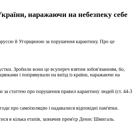
країни, наражаючи на небезпеку себе
ілоруссю й Угорщиною за порушення карантину. Про це
пустки. Зробили вони це всупереч взятим зобов'язанням, бо,
цянками і попрямували на виїзд із країни, наражаючи на
 за статтею про порушення правил карантину людей (ст. 44-3
годи про самоізоляцію і надавалися відповідні пам'ятки.
ися в кілька етапів, зазначив прем'єр Денис Шмигаль.