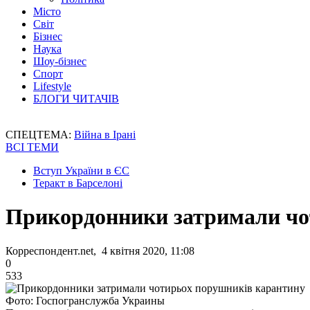
Місто
Світ
Бізнес
Наука
Шоу-бізнес
Спорт
Lifestyle
БЛОГИ ЧИТАЧІВ
СПЕЦТЕМА:
Війна в Ірані
ВСІ ТЕМИ
Вступ України в ЄС
Теракт в Барселоні
Прикордонники затримали чо
Корреспондент.net, 4 квітня 2020, 11:08
0
533
Фото: Госпогранслужба Украины