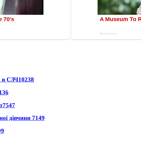
 в СЗЧ
10238
136
т
7547
ної дівчини
7149
99