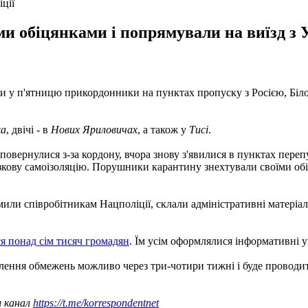
ції
 обіцянками і попрямували на виїзд з У
мали у п'ятницю прикордонники на пунктах пропуску з Росією, Б
ка
, двічі - в
Нових Яриловичах
, а також у
Тисі
.
и повернулися з-за кордону, вчора знову з'явилися в пунктах пере
зкову самоізоляцію. Порушники карантину знехтували своїми обі
и співробітникам Нацполіції, склали адміністративні матеріали
я понад сім тисяч громадян
. Їм усім оформлялися інформативні у
лення обмежень можливо через три-чотири тижні і буде проводит
ш канал
https://t.me/korrespondentnet