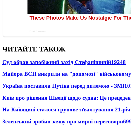
ЧИТАЙТЕ ТАКОЖ
Суд обрав запобіжний захід Стефанішиній
19248
Майора ВСП викрили на "допомозі" військовому
Україна поставила Путіна перед дилемою - ЗМІ
10
Київ про рішення Швеції щодо судна: Це прецеден
На Київщині сталося групове зґвалтування 21-річ
Зеленський зробив заяву про мирні переговори
69