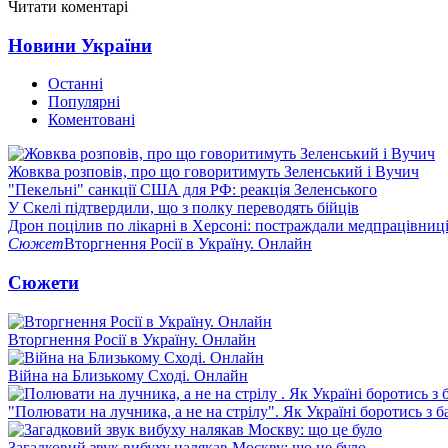
Читати коментарі
Новини України
Останні
Популярні
Коментовані
Жовква розповів, про що говоритимуть Зеленський і Вучич
"Пекельні" санкції США для РФ: реакція Зеленського
У Скелі підтвердили, що з полку переводять бійців
Дрон поцілив по лікарні в Херсоні: постраждали медпрацівниц
Сюжет
Вторгнення Росії в Україну. Онлайн
Сюжети
Вторгнення Росії в Україну. Онлайн
Війна на Близькому Сході. Онлайн
"Полювати на лучника, а не на стрілу". Як Україні боротись з 
Загадковий звук вибуху налякав Москву: що це було