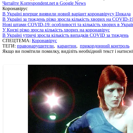
Читайте Korrespondent.net в Google News
Коронавірус
В Україні вперше виявили новий варіант коронавірусу Цикада
В Україні за тиждень різко зросла кількість хворих на COVID-1
Нові штами COVID-19: особливості та кількість хворих в Украї
У Києві різко зросла кількість хворих на коронавірус
В Україні утричі зросла кількість випадків COVID за тиждень
СПЕЦТЕМА:
Коронавірус
ТЕГИ:
правонарушители
,
карантин
,
прикордонний контроль
Якщо ви помітили помилку, виділіть необхідний текст і натисніт