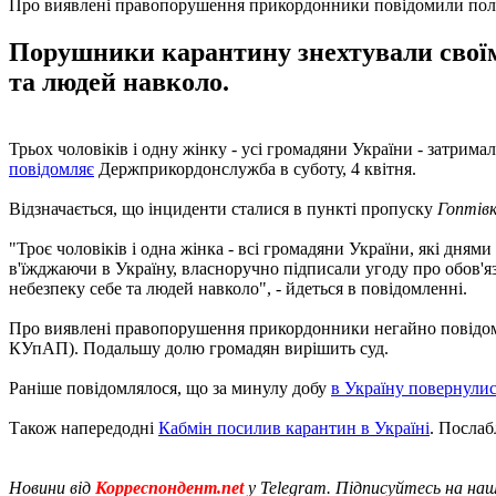
Про виявлені правопорушення прикордонники повідомили полі
Порушники карантину знехтували своїми
та людей навколо.
Трьох чоловіків і одну жінку - усі громадяни України - затри
повідомляє
Держприкордонслужба в суботу, 4 квітня.
Відзначається, що інциденти сталися в пункті пропуску
Гоптів
"Троє чоловіків і одна жінка - всі громадяни України, які дням
в'їжджаючи в Україну, власноручно підписали угоду про обов'я
небезпеку себе та людей навколо", - йдеться в повідомленні.
Про виявлені правопорушення прикордонники негайно повідомил
КУпАП). Подальшу долю громадян вирішить суд.
Раніше повідомлялося, що за минулу добу
в Україну повернулис
Також напередодні
Кабмін посилив карантин в Україні
. Послаб
Новини від
Корреспондент.net
у Telegram. Підписуйтесь на на