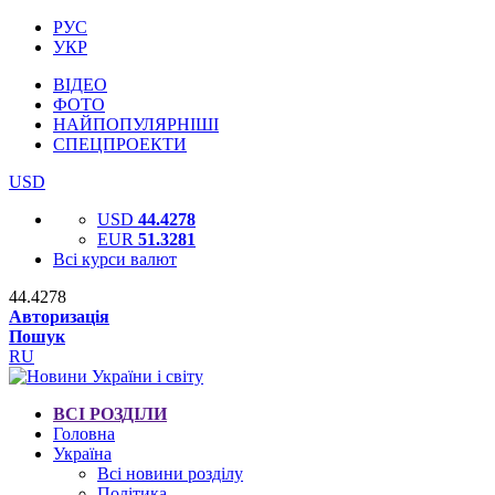
РУС
УКР
ВІДЕО
ФОТО
НАЙПОПУЛЯРНІШІ
СПЕЦПРОЕКТИ
USD
USD
44.4278
EUR
51.3281
Всі курси валют
44.4278
Авторизація
Пошук
RU
ВСІ РОЗДІЛИ
Головна
Україна
Всі новини розділу
Політика