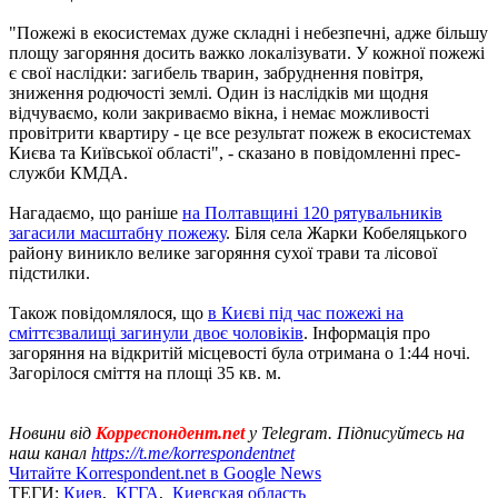
"Пожежі в екосистемах дуже складні і небезпечні, адже більшу
площу загоряння досить важко локалізувати. У кожної пожежі
є свої наслідки: загибель тварин, забруднення повітря,
зниження родючості землі. Один із наслідків ми щодня
відчуваємо, коли закриваємо вікна, і немає можливості
провітрити квартиру - це все результат пожеж в екосистемах
Києва та Київської області", - сказано в повідомленні прес-
служби КМДА.
Нагадаємо, що раніше
на Полтавщині 120 рятувальників
загасили масштабну пожежу
. Біля села Жарки Кобеляцького
району виникло велике загоряння сухої трави та лісової
підстилки.
Також повідомлялося, що
в Києві під час пожежі на
сміттєзвалищі загинули двоє чоловіків
. Інформація про
загоряння на відкритій місцевості була отримана о 1:44 ночі.
Загорілося сміття на площі 35 кв. м.
Новини від
Корреспондент.net
у Telegram. Підписуйтесь на
наш канал
https://t.me/korrespondentnet
Читайте Korrespondent.net в Google News
ТЕГИ:
Киев
,
КГГА
,
Киевская область