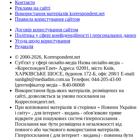
Контакти
Реклама на сайті
Використання матеріалів korrespondent.net
Правила користування сайтом
Договір користування сайтом
Політика у сфері конфіденційності і персональних даних
Угода щодо користування
Редакція
© 2000-2026, Korrespondent.net
Суб'єкт у сфері онлайн-медіа Назва онлайн-медіа –
«КореспонденТ.net» Адреса: 02091, місто Київ,
ХАРКІВСЬКЕ ШОСЕ, будинок 172-Б, офіс 208/1 E-mail:
sunlight@mediadim.com.ua
Телефон: 044-205-43-00
Ідентифікатор медіа – R40-06068
Використання будь-яких матеріалів, розміщених на
сайті, дозволяється за умови посилання на
Корреспондент.net.
При копіюванні матеріалів зі сторінки « Новини України
і світу» , для інтернет - видань - обов'язкове пряме
відкрите для пошукових систем гіперпосилання .
Посилання має бути розміщена в незалежності від
повного або часткового використання матеріалів.
Гіперпосилання ( для інтернет - видань) - повинна бути