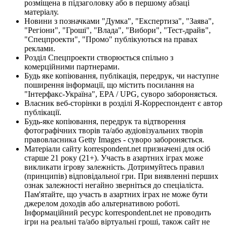
розміщена в підзаголовку або в першому абзаці
матеріалу.
Новини з позначками "Думка", "Експертиза", "Заява",
"Регіони", "Гроші", "Влада", "Вибори", "Тест-драйв",
"Спецпроекти", "Промо" публікуються на правах
реклами.
Розділ Спецпроекти створюється спільно з
комерційними партнерами.
Будь яке копіювання, публікація, передрук, чи наступне
поширення інформації, що містить посилання на
"Інтерфакс-Україна", EPA / UPG, суворо забороняється.
Власник веб-сторінки в розділі Я-Корреспондент є автор
публікації.
Будь-яке копіювання, передрук та відтворення
фотографічних творів та/або аудіовізуальних творів
правовласника Getty Images - суворо забороняється.
Матеріали сайту korrespondent.net призначені для осіб
старше 21 року (21+). Участь в азартних іграх може
викликати ігрову залежність. Дотримуйтесь правил
(принципів) відповідальної гри. При виявленні перших
ознак залежності негайно зверніться до спеціаліста.
Пам'ятайте, що участь в азартних іграх не може бути
джерелом доходів або альтернативою роботі.
Інформаційний ресурс korrespondent.net не проводить
ігри на реальні та/або віртуальні гроші, також сайт не