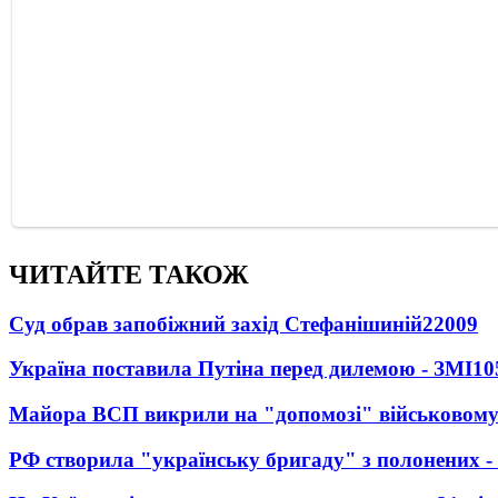
ЧИТАЙТЕ ТАКОЖ
Суд обрав запобіжний захід Стефанішиній
22009
Україна поставила Путіна перед дилемою - ЗМІ
10
Майора ВСП викрили на "допомозі" військовому
РФ створила "українську бригаду" з полонених -