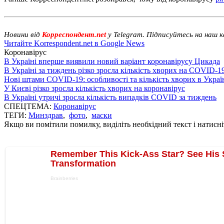
Новини від
Корреспондент.net
у Telegram. Підписуйтесь на наш 
Читайте Korrespondent.net в Google News
Коронавірус
В Україні вперше виявили новий варіант коронавірусу Цикада
В Україні за тиждень різко зросла кількість хворих на COVID-1
Нові штами COVID-19: особливості та кількість хворих в Украї
У Києві різко зросла кількість хворих на коронавірус
В Україні утричі зросла кількість випадків COVID за тиждень
СПЕЦТЕМА:
Коронавірус
ТЕГИ:
Минздрав
,
фото
,
маски
Якщо ви помітили помилку, виділіть необхідний текст і натисніт