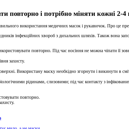
 повторно і потрібно міняти кожні 2-4 
вильного використання медичних масок і рукавичок. Про це прес
удників інфекційних хвороб з дихальних шляхів. Також вона зап
користовувати повторно. Під час носіння не можна чіпати її зо
вня захисту.
поверхні. Використану маску необхідно згорнути і викинути в смі
біологічними рідинами, слизовими; під час контакту з інфікован
стовувати повторно.
захисту.
о
тує мило, а не маски
.