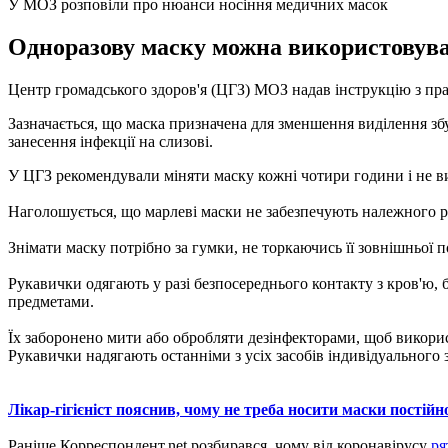
У МОЗ розповіли про нюанси носіння медичних масок
Одноразову маску можна використовувати
Центр громадського здоров'я (ЦГЗ) МОЗ надав інструкцію з пра
Зазначається, що маска призначена для зменшення виділення зб
занесення інфекції на слизові.
У ЦГЗ рекомендували міняти маску кожні чотири години і не ви
Наголошується, що марлеві маски не забезпечують належного рі
Знімати маску потрібно за гумки, не торкаючись її зовнішньої 
Рукавички одягають у разі безпосереднього контакту з кров'ю, 
предметами.
Їх заборонено мити або обробляти дезінфекторами, щоб викори
Рукавички надягають останніми з усіх засобів індивідуального 
Лікар-гігієніст пояснив, чому не треба носити маски постійн
Раніше Корреспондент.net розбирався, чому від коронавірусу
ря