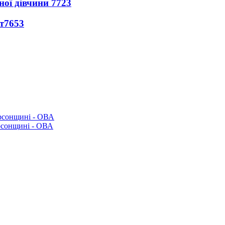
ної дівчини
7723
т
7653
рсонщині - ОВА