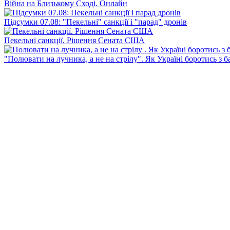
Війна на Близькому Сході. Онлайн
Підсумки 07.08: "Пекельні" санкції і "парад" дронів
Пекельні санкції. Рішення Сената США
"Полювати на лучника, а не на стрілу". Як Україні боротись з 