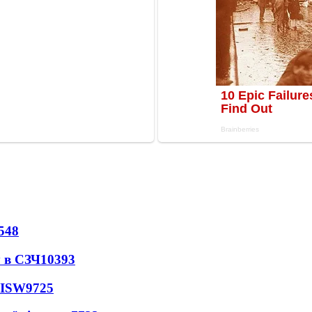
548
 в СЗЧ
10393
 ISW
9725