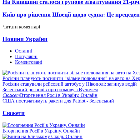
На Київщині сталося групове зґвалтування 21-річ
Київ про рішення Швеції щодо судна: Це прецеден
Читати коментарі
Новини України
Останні
Популярні
Коментовані
Росіяни планують посилити "вільне полювання" на авто на Хе
Росіяни атакували рейсовий автобус у Нікополі: загинув водій
Зеленський розповів про розмову з Вучичем
Сюжет
Вторгнення Росії в Україну. Онлайн
США постачатимуть ракети для Patriot - Зеленський
Сюжети
Вторгнення Росії в Україну. Онлайн