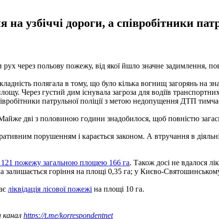
на узбіччі дороги, а співробітники пат
и рух через польову пожежу, від якої йшло значне задимлення, п
Складність полягала в тому, що було кілька вогнищ загорянь на зн
площу. Через густий дим існувала загроза для водіїв транспортни
івробітники патрульної поліції з метою недопущення ДТП тимчас
Майже дві з половиною години знадобилося, щоб повністю загас
стративним порушенням і карається законом. А втручання в діяльн
 121 пожежу загальною площею 166 га
. Також досі не вдалося л
ка залишається горіння на площі 0,35 га; у Києво-Святошинському
ває
ліквідація лісової пожежі
на площі 10 га.
ш канал
https://t.me/korrespondentnet