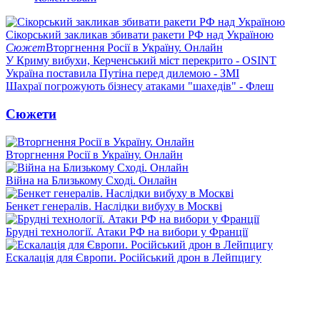
Сікорський закликав збивати ракети РФ над Україною
Сюжет
Вторгнення Росії в Україну. Онлайн
У Криму вибухи, Керченський міст перекрито - OSINT
Україна поставила Путіна перед дилемою - ЗМІ
Шахраї погрожують бізнесу атаками "шахедів" - Флеш
Сюжети
Вторгнення Росії в Україну. Онлайн
Війна на Близькому Сході. Онлайн
Бенкет генералів. Наслідки вибуху в Москві
Брудні технології. Атаки РФ на вибори у Франції
Ескалація для Європи. Російський дрон в Лейпцигу