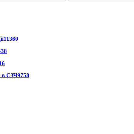
ії
11360
538
16
 в СЗЧ
9758