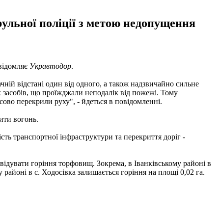
рульної поліції з метою недопущення
овідомляє
Укравтодор
.
ачній відстані один від одного, а також надзвичайно сильне
х засобів, що проїжджали неподалік від пожежі. Тому
ово перекрили руху", - йдеться в повідомленні.
ити вогонь.
ість транспортної інфраструктури та перекриття доріг -
іквідувати горіння торфовищ. Зокрема, в Іванківському районі в
 районі в с. Ходосівка залишається горіння на площі 0,02 га.