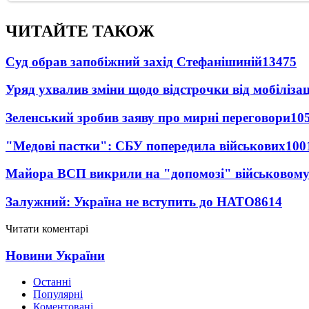
ЧИТАЙТЕ ТАКОЖ
Суд обрав запобіжний захід Стефанішиній
13475
Уряд ухвалив зміни щодо відстрочки від мобілізац
Зеленський зробив заяву про мирні переговори
10
"Медові пастки": СБУ попередила військових
100
Майора ВСП викрили на "допомозі" військовому
Залужний: Україна не вступить до НАТО
8614
Читати коментарі
Новини України
Останні
Популярні
Коментовані