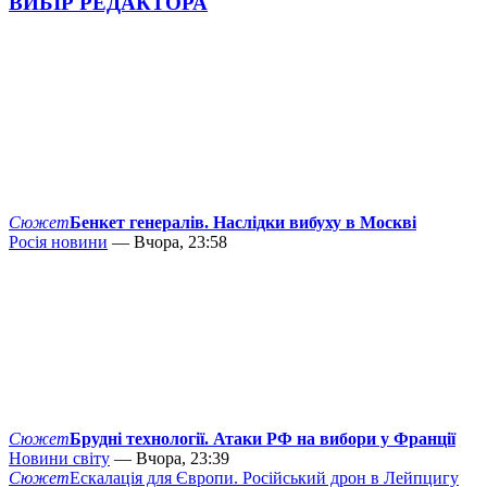
ВИБІР РЕДАКТОРА
Сюжет
Бенкет генералів. Наслідки вибуху в Москві
Росія новини
— Вчора, 23:58
Сюжет
Брудні технології. Атаки РФ на вибори у Франції
Новини світу
— Вчора, 23:39
Сюжет
Ескалація для Європи. Російський дрон в Лейпцигу