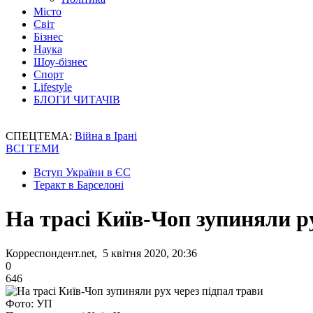
Місто
Світ
Бізнес
Наука
Шоу-бізнес
Спорт
Lifestyle
БЛОГИ ЧИТАЧІВ
СПЕЦТЕМА:
Війна в Ірані
ВСІ ТЕМИ
Вступ України в ЄС
Теракт в Барселоні
На трасі Київ-Чоп зупиняли р
Корреспондент.net, 5 квітня 2020, 20:36
0
646
Фото: УП