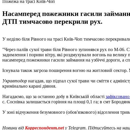
Пожежа на трасі Київ-Чоп
Насамперед пожежники гасили займання 
ДТП тимчасово перекрили рух.
У неділю біля Рівного на трасі Київ-Чоп тимчасово перекривал
"Через паліїв сухої трави біля Рівного зупинявся рух по М-06. 
задимлення і пориви вітру, які роздмухували вогонь на велику 
насамперед пожежники гасили займання на узбіччі дороги, а сп
Існувала також загроза поширення вогню на житловий сектор. 
Укравтодор
нагадав, що підпал сухої трави чи сміття є адміні
кримінально карані діяння.
Нагадаємо, що за останню добу в Київській області
зафіксовано
с. Соснівка залишається горіння на площі 0,1 га; в смт Бородян
У зоні відчуження безумовного (обов'язкового) відселення три
Новини від
Корреспондент.net
у Telegram. Підписуйтесь на на