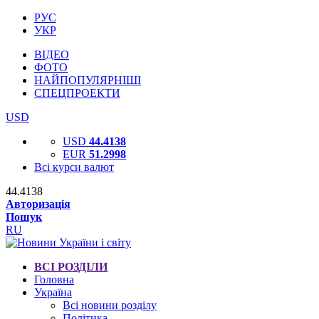
РУС
УКР
ВІДЕО
ФОТО
НАЙПОПУЛЯРНІШІ
СПЕЦПРОЕКТИ
USD
USD
44.4138
EUR
51.2998
Всі курси валют
44.4138
Авторизація
Пошук
RU
ВСІ РОЗДІЛИ
Головна
Україна
Всі новини розділу
Політика