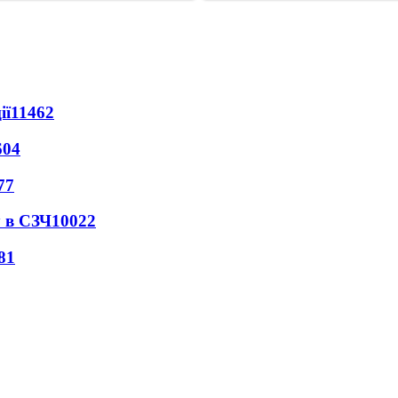
ії
11462
604
77
 в СЗЧ
10022
81