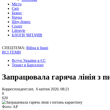
Місто
Світ
Бізнес
Наука
Шоу-бізнес
Спорт
Lifestyle
БЛОГИ ЧИТАЧІВ
СПЕЦТЕМА:
Війна в Ірані
ВСІ ТЕМИ
Вступ України в ЄС
Теракт в Барселоні
Запрацювала гаряча лінія з п
Корреспондент.net, 6 квітня 2020, 08:21
0
620
Фото: АР