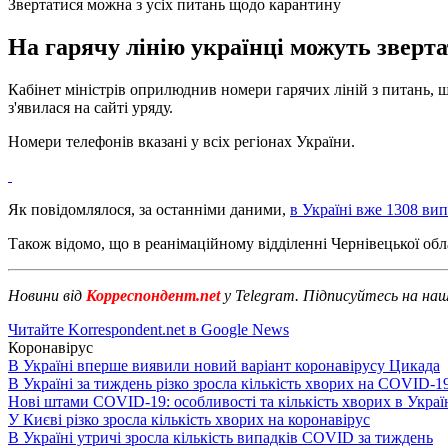
Звертатися можна з усіх питань щодо карантину
На гарячу лінію українці можуть зверт
Кабінет міністрів оприлюднив номери гарячих ліній з питань, щ
з'явилася на сайті уряду.
Номери телефонів вказані у всіх регіонах України.
Як повідомлялося, за останніми даними,
в Україні вже 1308 в
Також відомо, що в реанімаційному відділенні Чернівецької обла
Новини від
Корреспондент.net
у Telegram. Підписуйтесь на на
Читайте Korrespondent.net в Google News
Коронавірус
В Україні вперше виявили новий варіант коронавірусу Цикада
В Україні за тиждень різко зросла кількість хворих на COVID-1
Нові штами COVID-19: особливості та кількість хворих в Украї
У Києві різко зросла кількість хворих на коронавірус
В Україні утричі зросла кількість випадків COVID за тиждень