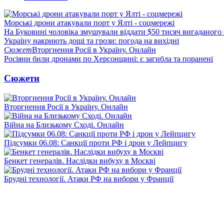
Морські дрони атакували порт у Ялті - соцмережі
На Буковині чоловіка змушували віддати $50 тисяч вигаданого
Україну накриють дощі та грози: погода на вихідні
Сюжет
Вторгнення Росії в Україну. Онлайн
Росіяни били дронами по Херсонщині: є загибла та поранені
Сюжети
Вторгнення Росії в Україну. Онлайн
Війна на Близькому Сході. Онлайн
Підсумки 06.08: Санкції проти РФ і дрон у Лейпцигу
Бенкет генералів. Наслідки вибуху в Москві
Брудні технології. Атаки РФ на вибори у Франції