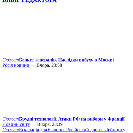
Сюжет
Бенкет генералів. Наслідки вибуху в Москві
Росія новини
— Вчора, 23:58
Сюжет
Брудні технології. Атаки РФ на вибори у Франції
Новини світу
— Вчора, 23:39
Сюжет
Ескалація для Європи. Російський дрон в Лейпцигу