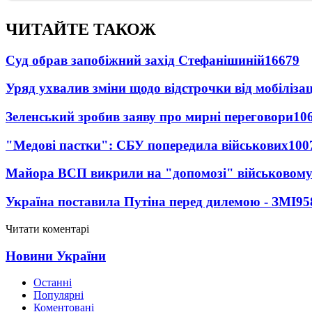
ЧИТАЙТЕ ТАКОЖ
Суд обрав запобіжний захід Стефанішиній
16679
Уряд ухвалив зміни щодо відстрочки від мобілізац
Зеленський зробив заяву про мирні переговори
10
"Медові пастки": СБУ попередила військових
100
Майора ВСП викрили на "допомозі" військовому
Україна поставила Путіна перед дилемою - ЗМІ
95
Читати коментарі
Новини України
Останні
Популярні
Коментовані