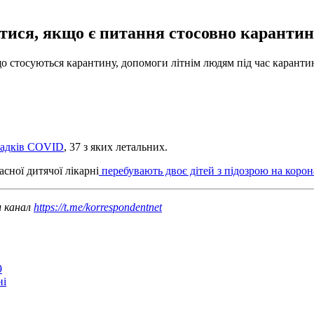
атися, якщо є питання стосовно карантин
о стосуються карантину, допомоги літнім людям під час карантин
ипадків COVID
, 37 з яких летальних.
сної дитячої лікарні
перебувають двоє дітей з підозрою на корон
ш канал
https://t.me/korrespondentnet
9
ні