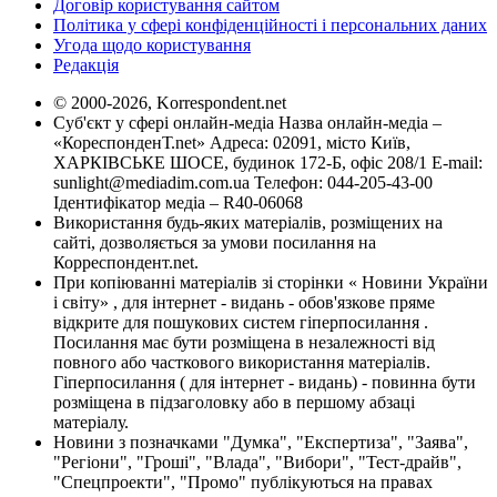
Договір користування сайтом
Політика у сфері конфіденційності і персональних даних
Угода щодо користування
Редакція
© 2000-2026, Korrespondent.net
Суб'єкт у сфері онлайн-медіа Назва онлайн-медіа –
«КореспонденТ.net» Адреса: 02091, місто Київ,
ХАРКІВСЬКЕ ШОСЕ, будинок 172-Б, офіс 208/1 E-mail:
sunlight@mediadim.com.ua
Телефон: 044-205-43-00
Ідентифікатор медіа – R40-06068
Використання будь-яких матеріалів, розміщених на
сайті, дозволяється за умови посилання на
Корреспондент.net.
При копіюванні матеріалів зі сторінки « Новини України
і світу» , для інтернет - видань - обов'язкове пряме
відкрите для пошукових систем гіперпосилання .
Посилання має бути розміщена в незалежності від
повного або часткового використання матеріалів.
Гіперпосилання ( для інтернет - видань) - повинна бути
розміщена в підзаголовку або в першому абзаці
матеріалу.
Новини з позначками "Думка", "Експертиза", "Заява",
"Регіони", "Гроші", "Влада", "Вибори", "Тест-драйв",
"Спецпроекти", "Промо" публікуються на правах