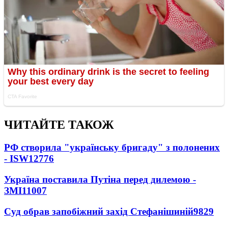
ЧИТАЙТЕ ТАКОЖ
РФ створила "українську бригаду" з полонених
- ISW
12776
Україна поставила Путіна перед дилемою -
ЗМІ
11007
Суд обрав запобіжний захід Стефанішиній
9829