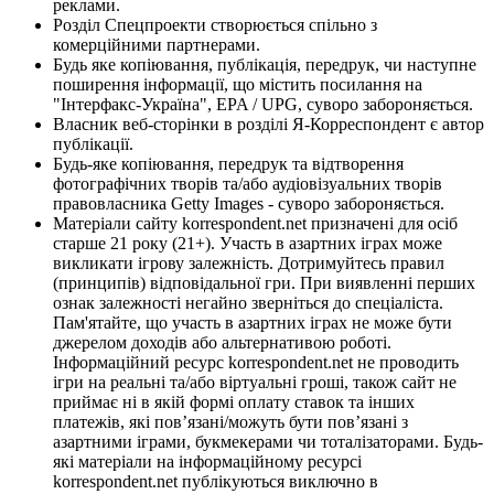
реклами.
Розділ Спецпроекти створюється спільно з
комерційними партнерами.
Будь яке копіювання, публікація, передрук, чи наступне
поширення інформації, що містить посилання на
"Інтерфакс-Україна", EPA / UPG, суворо забороняється.
Власник веб-сторінки в розділі Я-Корреспондент є автор
публікації.
Будь-яке копіювання, передрук та відтворення
фотографічних творів та/або аудіовізуальних творів
правовласника Getty Images - суворо забороняється.
Матеріали сайту korrespondent.net призначені для осіб
старше 21 року (21+). Участь в азартних іграх може
викликати ігрову залежність. Дотримуйтесь правил
(принципів) відповідальної гри. При виявленні перших
ознак залежності негайно зверніться до спеціаліста.
Пам'ятайте, що участь в азартних іграх не може бути
джерелом доходів або альтернативою роботі.
Інформаційний ресурс korrespondent.net не проводить
ігри на реальні та/або віртуальні гроші, також сайт не
приймає ні в якій формі оплату ставок та інших
платежів, які пов’язані/можуть бути пов’язані з
азартними іграми, букмекерами чи тоталізаторами. Будь-
які матеріали на інформаційному ресурсі
korrespondent.net публікуються виключно в