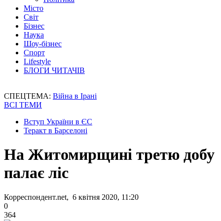
Місто
Світ
Бізнес
Наука
Шоу-бізнес
Спорт
Lifestyle
БЛОГИ ЧИТАЧІВ
СПЕЦТЕМА:
Війна в Ірані
ВСІ ТЕМИ
Вступ України в ЄС
Теракт в Барселоні
На Житомирщині третю добу
палає ліс
Корреспондент.net, 6 квітня 2020, 11:20
0
364