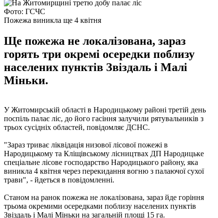
Фото: ГСЧС
Пожежа виникла ще 4 квітня
Ще пожежа не локалізована, зараз
горять три окремі осередки поблизу
населених пунктів Звіздаль і Малі
Міньки.
У Житомирській області в Народицькому районі третій день
поспіль палає ліс, до його гасіння залучили рятувальників з
трьох сусідніх областей, повідомляє ДСНС.
"Зараз триває ліквідація низової лісової пожежі в
Народицькому та Кліщівському лісництвах ДП Народицьке
спеціальне лісове господарство Народицького району, яка
виникла 4 квітня через перекидання вогню з палаючої сухої
трави", - йдеться в повідомленні.
Станом на ранок пожежа не локалізована, зараз йде горіння
трьома окремими осередками поблизу населених пунктів
Звіздаль і Малі Міньки на загальній площі 15 га.