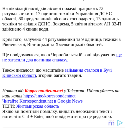
На ліквідації наслідків лісової пожежі працюють 72
рятувальники та 17 одиниць техніки Управління ДСНС
області, 80 представників лісових господарств, 13 одиниць
техніки та авіація ДСНС. Зокрема, 5 квітня літаком АН 32-П
здійснено 4 скиди води.
Крім того, залучено 44 рятувальники та 9 одиниць техніки з
Рівненської, Вінницької та Хмельницької областей.
Ще повідомлялося, що в Чорнобильській зоні відчуження
ще
не загасили два вогнища спалаху.
Також писалося, що масштабне
займання сталося в Бучі
Київської області
, згоріли багато тварин.
Новини від
Корреспондент.net
у Telegram. Підписуйтесь на
наш канал
https://t.me/korrespondentnet
Читайте Korrespondent.net в Google News
ТЕГИ:
Житомирская область
Якщо ви помітили помилку, виділіть необхідний текст і
натисніть Ctrl + Enter, щоб повідомити про це редакцію.