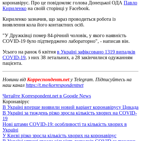
коронавірус. Про це повідомляє голова Донецької ОДА
Павло
Кириленко
на своїй сторінці у Facebook.
Кириленко зазначив, що зараз проводиться робота із
виявлення кола його контактних осіб.
"У Дружківці помер 84-річний чоловік, у якого наявність
COVID-19 було підтверджено лабораторно", - написав він.
Усього на ранок 6 квітня
в Україні зафіксовано 1319 випадків
COVID-19
, з них 38 летальних, а 28 закінчилися одужанням
пацієнта.
Новини від
Корреспондент.net
у Telegram. Підписуйтесь на
наш канал
https://t.me/korrespondentnet
Читайте Korrespondent.net в Google News
Коронавірус
В Україні вперше виявили новий варіант коронавірусу Цикада
В Україні за тиждень різко зросла кількість хворих на COVID-
19
Нові штами COVID-19: особливості та кількість хворих в
Україні
У Києві різко зросла кількість хворих на коронавірус