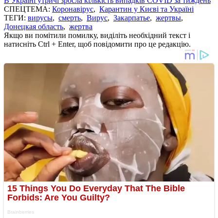
В Україні утричі зросла кількість випадків COVID за тиждень
СПЕЦТЕМА:
Коронавірус
,
Карантин у Києві та Україні
ТЕГИ:
вирусы
,
смерть
,
Вирус
,
Закарпатье
,
жертвы
,
Донецкая область
,
жертва
Якщо ви помітили помилку, виділіть необхідний текст і
натисніть Ctrl + Enter, щоб повідомити про це редакцію.