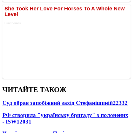
ЧИТАЙТЕ ТАКОЖ
Суд обрав запобіжний захід Стефанішиній
22332
РФ створила "українську бригаду" з полонених
- ISW
12031