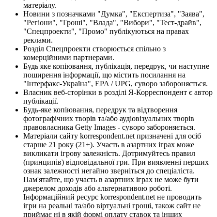
матеріалу.
Новини з позначками "Думка", "Експертиза", "Заява",
"Регіони", "Гроші", "Влада", "Вибори", "Тест-драйв",
"Спецпроекти", "Промо" публікуються на правах
реклами.
Розділ Спецпроекти створюється спільно з
комерційними партнерами.
Будь яке копіювання, публікація, передрук, чи наступне
поширення інформації, що містить посилання на
"Інтерфакс-Україна", EPA / UPG, суворо забороняється.
Власник веб-сторінки в розділі Я-Корреспондент є автор
публікації.
Будь-яке копіювання, передрук та відтворення
фотографічних творів та/або аудіовізуальних творів
правовласника Getty Images - суворо забороняється.
Матеріали сайту korrespondent.net призначені для осіб
старше 21 року (21+). Участь в азартних іграх може
викликати ігрову залежність. Дотримуйтесь правил
(принципів) відповідальної гри. При виявленні перших
ознак залежності негайно зверніться до спеціаліста.
Пам'ятайте, що участь в азартних іграх не може бути
джерелом доходів або альтернативою роботі.
Інформаційний ресурс korrespondent.net не проводить
ігри на реальні та/або віртуальні гроші, також сайт не
приймає ні в якій формі оплату ставок та інших