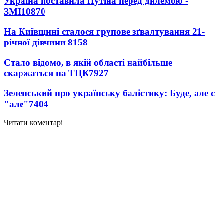
Україна поставила Путіна перед дилемою -
ЗМІ
10870
На Київщині сталося групове зґвалтування 21-
річної дівчини
8158
Стало відомо, в якій області найбільше
скаржаться на ТЦК
7927
Зеленський про українську балістику: Буде, але є
"але"
7404
Читати коментарі