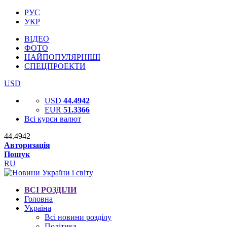
РУС
УКР
ВІДЕО
ФОТО
НАЙПОПУЛЯРНІШІ
СПЕЦПРОЕКТИ
USD
USD
44.4942
EUR
51.3366
Всі курси валют
44.4942
Авторизація
Пошук
RU
ВСІ РОЗДІЛИ
Головна
Україна
Всі новини розділу
Політика