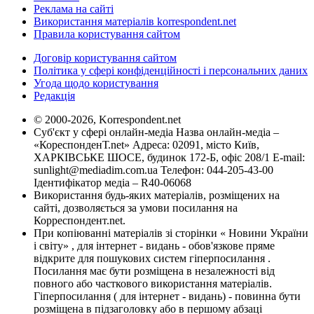
Реклама на сайті
Використання матеріалів korrespondent.net
Правила користування сайтом
Договір користування сайтом
Політика у сфері конфіденційності і персональних даних
Угода щодо користування
Редакція
© 2000-2026, Korrespondent.net
Суб'єкт у сфері онлайн-медіа Назва онлайн-медіа –
«КореспонденТ.net» Адреса: 02091, місто Київ,
ХАРКІВСЬКЕ ШОСЕ, будинок 172-Б, офіс 208/1 E-mail:
sunlight@mediadim.com.ua
Телефон: 044-205-43-00
Ідентифікатор медіа – R40-06068
Використання будь-яких матеріалів, розміщених на
сайті, дозволяється за умови посилання на
Корреспондент.net.
При копіюванні матеріалів зі сторінки « Новини України
і світу» , для інтернет - видань - обов'язкове пряме
відкрите для пошукових систем гіперпосилання .
Посилання має бути розміщена в незалежності від
повного або часткового використання матеріалів.
Гіперпосилання ( для інтернет - видань) - повинна бути
розміщена в підзаголовку або в першому абзаці