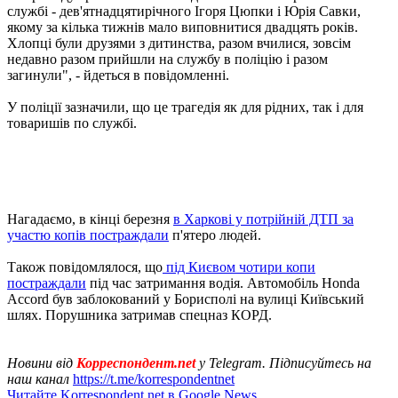
службі - дев'ятнадцятирічного Ігоря Цюпки і Юрія Савки,
якому за кілька тижнів мало виповнитися двадцять років.
Хлопці були друзями з дитинства, разом вчилися, зовсім
недавно разом прийшли на службу в поліцію і разом
загинули", - йдеться в повідомленні.
У поліції зазначили, що це трагедія як для рідних, так і для
товаришів по службі.
Нагадаємо, в кінці березня
в Харкові у потрійній ДТП за
участю копів постраждали
п'ятеро людей.
Також повідомлялося, що
під Києвом чотири копи
постраждали
під час затримання водія. Автомобіль Honda
Accord був заблокований у Борисполі на вулиці Київський
шлях. Порушника затримав спецназ КОРД.
Новини від
Корреспондент.net
у Telegram. Підписуйтесь на
наш канал
https://t.me/korrespondentnet
Читайте Korrespondent.net в Google News