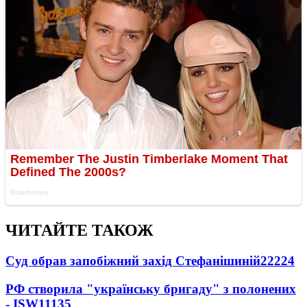
ЧИТАЙТЕ ТАКОЖ
Суд обрав запобіжний захід Стефанішиній
22224
РФ створила "українську бригаду" з полонених
- ISW
11135