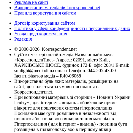
Реклама на сайті
Використання матеріалів korrespondent.net
Правила користування сайтом
Договір користування сайтом
Політика у сфері конфіденційності і персональних даних
Угода щодо користування
Редакція
© 2000-2026, Korrespondent.net
Суб'єкт у сфері онлайн-медіа Назва онлайн-медіа –
«КореспонденТ.net» Адреса: 02091, місто Київ,
ХАРКІВСЬКЕ ШОСЕ, будинок 172-Б, офіс 208/1 E-mail:
sunlight@mediadim.com.ua
Телефон: 044-205-43-00
Ідентифікатор медіа – R40-06068
Використання будь-яких матеріалів, розміщених на
сайті, дозволяється за умови посилання на
Корреспондент.net.
При копіюванні матеріалів зі сторінки « Новини України
і світу» , для інтернет - видань - обов'язкове пряме
відкрите для пошукових систем гіперпосилання .
Посилання має бути розміщена в незалежності від
повного або часткового використання матеріалів.
Гіперпосилання ( для інтернет - видань) - повинна бути
розміщена в підзаголовку або в першому абзаці