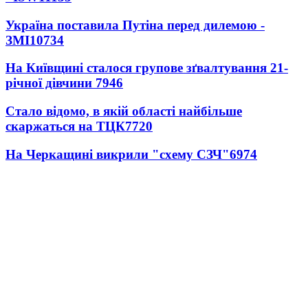
Україна поставила Путіна перед дилемою -
ЗМІ
10734
На Київщині сталося групове зґвалтування 21-
річної дівчини
7946
Стало відомо, в якій області найбільше
скаржаться на ТЦК
7720
На Черкащині викрили "схему СЗЧ"
6974