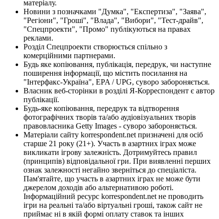
матеріалу.
Новини з позначками "Думка", "Експертиза", "Заява",
"Регіони", "Гроші", "Влада", "Вибори", "Тест-драйв",
"Спецпроекти", "Промо" публікуються на правах
реклами.
Розділ Спецпроекти створюється спільно з
комерційними партнерами.
Будь яке копіювання, публікація, передрук, чи наступне
поширення інформації, що містить посилання на
"Інтерфакс-Україна", EPA / UPG, суворо забороняється.
Власник веб-сторінки в розділі Я-Корреспондент є автор
публікації.
Будь-яке копіювання, передрук та відтворення
фотографічних творів та/або аудіовізуальних творів
правовласника Getty Images - суворо забороняється.
Матеріали сайту korrespondent.net призначені для осіб
старше 21 року (21+). Участь в азартних іграх може
викликати ігрову залежність. Дотримуйтесь правил
(принципів) відповідальної гри. При виявленні перших
ознак залежності негайно зверніться до спеціаліста.
Пам'ятайте, що участь в азартних іграх не може бути
джерелом доходів або альтернативою роботі.
Інформаційний ресурс korrespondent.net не проводить
ігри на реальні та/або віртуальні гроші, також сайт не
приймає ні в якій формі оплату ставок та інших