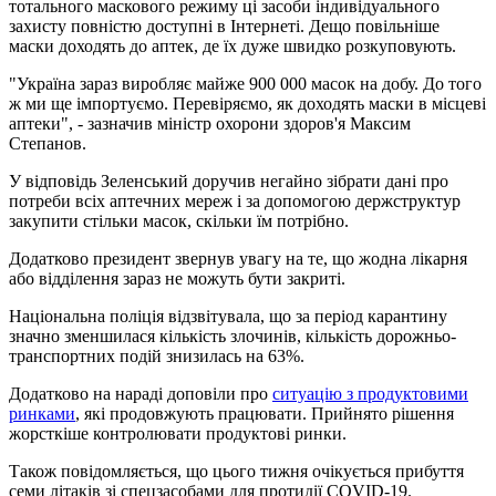
тотального маскового режиму ці засоби індивідуального
захисту повністю доступні в Інтернеті. Дещо повільніше
маски доходять до аптек, де їх дуже швидко розкуповують.
"Україна зараз виробляє майже 900 000 масок на добу. До того
ж ми ще імпортуємо. Перевіряємо, як доходять маски в місцеві
аптеки", - зазначив міністр охорони здоров'я Максим
Степанов.
У відповідь Зеленський доручив негайно зібрати дані про
потреби всіх аптечних мереж і за допомогою держструктур
закупити стільки масок, скільки їм потрібно.
Додатково президент звернув увагу на те, що жодна лікарня
або відділення зараз не можуть бути закриті.
Національна поліція відзвітувала, що за період карантину
значно зменшилася кількість злочинів, кількість дорожньо-
транспортних подій знизилась на 63%.
Додатково на нараді доповіли про
ситуацію з продуктовими
ринками
, які продовжують працювати. Прийнято рішення
жорсткіше контролювати продуктові ринки.
Також повідомляється, що цього тижня очікується прибуття
семи літаків зі спецзасобами для протидії COVID-19.