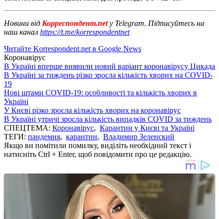
Новини від
Корреспондент.net
у Telegram. Підписуйтесь на
наш канал
https://t.me/korrespondentnet
Читайте Korrespondent.net в Google News
Коронавірус
В Україні вперше виявили новий варіант коронавірусу Цикада
В Україні за тиждень різко зросла кількість хворих на COVID-
19
Нові штами COVID-19: особливості та кількість хворих в
Україні
У Києві різко зросла кількість хворих на коронавірус
В Україні утричі зросла кількість випадків COVID за тиждень
СПЕЦТЕМА:
Коронавірус
,
Карантин у Києві та Україні
ТЕГИ:
пандемия
,
карантин
,
Владимир Зеленский
Якщо ви помітили помилку, виділіть необхідний текст і
натисніть Ctrl + Enter, щоб повідомити про це редакцію.