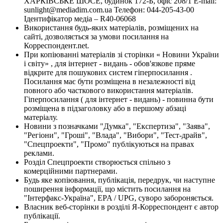
ХАРКІВСЬКЕ ШОСЕ, будинок 172-Б, офіс 208/1 E-mail:
sunlight@mediadim.com.ua
Телефон: 044-205-43-00
Ідентифікатор медіа – R40-06068
Використання будь-яких матеріалів, розміщених на
сайті, дозволяється за умови посилання на
Корреспондент.net.
При копіюванні матеріалів зі сторінки « Новини України
і світу» , для інтернет - видань - обов'язкове пряме
відкрите для пошукових систем гіперпосилання .
Посилання має бути розміщена в незалежності від
повного або часткового використання матеріалів.
Гіперпосилання ( для інтернет - видань) - повинна бути
розміщена в підзаголовку або в першому абзаці
матеріалу.
Новини з позначками "Думка", "Експертиза", "Заява",
"Регіони", "Гроші", "Влада", "Вибори", "Тест-драйв",
"Спецпроекти", "Промо" публікуються на правах
реклами.
Розділ Спецпроекти створюється спільно з
комерційними партнерами.
Будь яке копіювання, публікація, передрук, чи наступне
поширення інформації, що містить посилання на
"Інтерфакс-Україна", EPA / UPG, суворо забороняється.
Власник веб-сторінки в розділі Я-Корреспондент є автор
публікації.