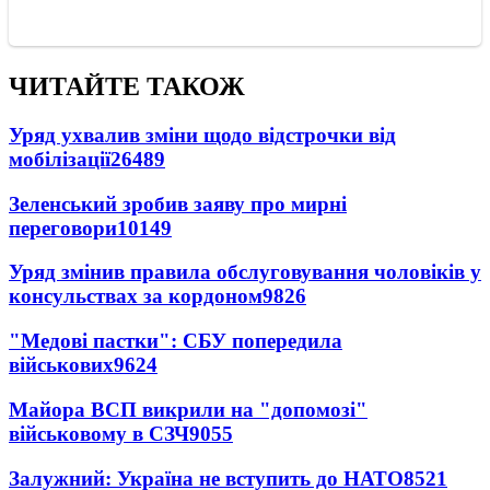
ЧИТАЙТЕ ТАКОЖ
Уряд ухвалив зміни щодо відстрочки від
мобілізації
26489
Зеленський зробив заяву про мирні
переговори
10149
Уряд змінив правила обслуговування чоловіків у
консульствах за кордоном
9826
"Медові пастки": СБУ попередила
військових
9624
Майора ВСП викрили на "допомозі"
військовому в СЗЧ
9055
Залужний: Україна не вступить до НАТО
8521