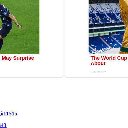
ії
11515
643