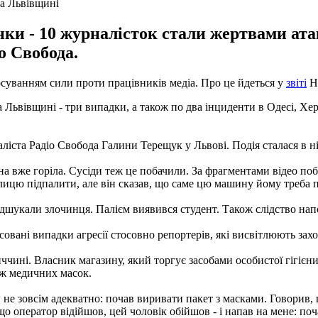
на Львівщині
нки - 10 журналісток стали жертвами ат
о Свобода.
тосуванням сили проти працівників медіа. Про це йдеться у
звіті
На
 Львівщині - три випадки, а також по два інциденти в Одесі, Херс
іста Радіо Свобода Галини Терещук у Львові. Подія сталася в ніч
 вже горіла. Сусіди теж це побачили. За фрагментами відео поба
цю підпалити, але він сказав, що саме цю машину йому треба під
укали злочинця. Палієм виявився студент. Також слідство напол
ксовані випадки агресії стосовно репортерів, які висвітлюють зах
ччині. Власник магазину, який торгує засобами особистої гігіє
ж медичних масок.
не зовсім адекватно: почав виривати пакет з масками. Говорив, 
о оператор відійшов, цей чоловік обійшов - і напав на мене: по