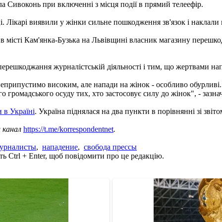
а Сивоконь при включенні з місця події в прямий телеефір.
і. Лікарі виявили у жінки сильне пошкодження зв'язок і наклали н
е в місті Кам'янка-Бузька на Львівщині власник магазину переш
перешкоджання журналістській діяльності і тим, що жертвами на
 неприпустимо високим, але напади на жінок - особливо обурливі.
о громадського осуду тих, хто застосовує силу до жінок", - заз
 в Україні
. Україна піднялася на два пункти в порівнянні зі звітом
ш канал
https://t.me/korrespondentnet
.
урналисты
,
нападение
,
свобода прессы
ь Ctrl + Enter, щоб повідомити про це редакцію.