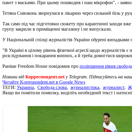
пакет з масками. При цьому пошкодив і наш мікрофон", - заявил
Тетяна Сивоконь звернулася в лікарню через сильний біль у руц
Так само під час підготовки сюжету про карантинні заходи вж
групу закрили в приміщенні магазину і не випускали.
У Національній спілці журналістів України обурені випадками 
"В Україні в цілому рівень фізичної агресії щодо журналістів є
розслідування і покарання винних, а й треба домогтися широког
Раніше Freedom House повідомив про
поліпшення рівня свободи
Новини від
Корреспондент.net
у Telegram. Підписуйтесь на на
Читайте Korrespondent.net в Google News
ТЕГИ:
Украина
,
Свобода слова
,
журналистика
,
журналист
,
Ж
Якщо ви помітили помилку, виділіть необхідний текст і натисніт