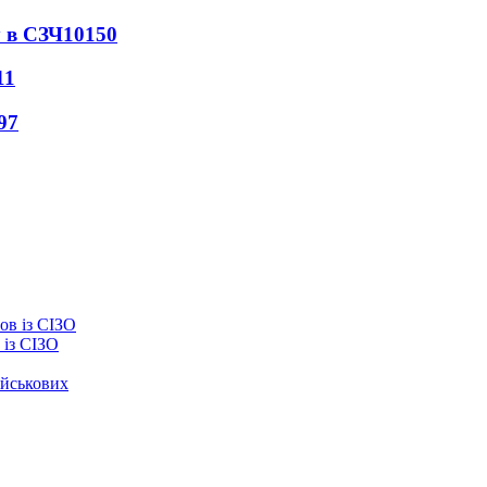
 в СЗЧ
10150
11
97
із СІЗО
ійськових