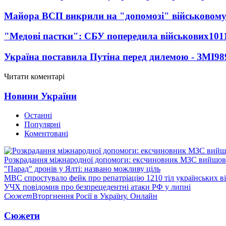
Майора ВСП викрили на "допомозі" військовому
"Медові пастки": СБУ попередила військових
101
Україна поставила Путіна перед дилемою - ЗМІ
98
Читати коментарі
Новини України
Останні
Популярні
Коментовані
Розкрадання міжнародної допомоги: ексчиновник МЗС вийшов 
"Парад" дронів у Ялті: названо можливу ціль
МВС спростувало фейк про репатріацію 1210 тіл українських в
УЧХ повідомив про безпрецедентні атаки РФ у липні
Сюжет
Вторгнення Росії в Україну. Онлайн
Сюжети