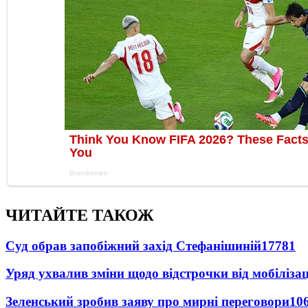
ЧИТАЙТЕ ТАКОЖ
Суд обрав запобіжний захід Стефанішиній
17781
Уряд ухвалив зміни щодо відстрочки від мобілізац
Зеленський зробив заяву про мирні переговори
10