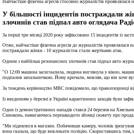
Найчастіше фізична агресія стосовно журналістів проявлялася 
У більшості інцидентів постраждали жі
злочинів став підпал авто оглядача Раді
За перші три місяці 2020 року зафіксовано 15 інцидентів із зас
Отже, найчастіше фізична агресія до журналістів проявлялася на
постраждали жінки - 10 журналісток стали жертвами атак.
Одним з найбільш резонансних злочинів став підпал авто журнал
"О 12:00 машина засигналила, людина виглянула у вікно, машина
подпалив запальничкою. Йому кричали, мовляв, що він хоче вули
За тиждень керівництво МВС повідомило, що правоохоронці відш
Із введенням у березні в Україні карантинних заходів були зафі
Один із демонстративних нападів стався 24 березня на Хмельни
Сивоконь, намагаючись перешкодити зйомці сюжету про прода
"Ми піднялися в магазин. Побачивши камеру, чоловік зреагував 
вона сказала, що буде викликати поліцію. Скориставшись тим, щ