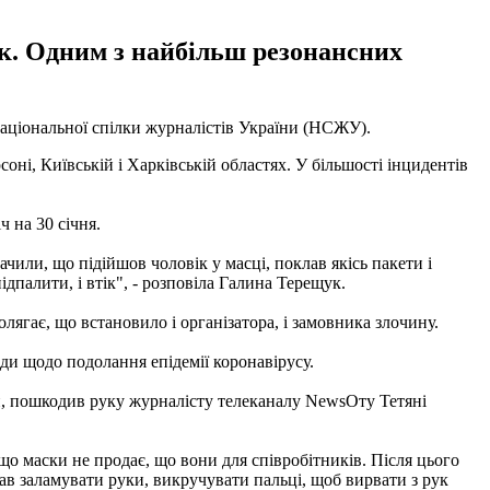
ак. Одним з найбільш резонансних
ціональної спілки журналістів України (НСЖУ).
оні, Київській і Харківській областях. У більшості інцидентів
 на 30 січня.
чили, що підійшов чоловік у масці, поклав якісь пакети і
палити, і втік", - розповіла Галина Терещук.
ягає, що встановило і організатора, і замовника злочину.
оди щодо подолання епідемії коронавірусу.
ни, пошкодив руку журналісту телеканалу NewsOту Тетяні
що маски не продає, що вони для співробітників. Після цього
чав заламувати руки, викручувати пальці, щоб вирвати з рук